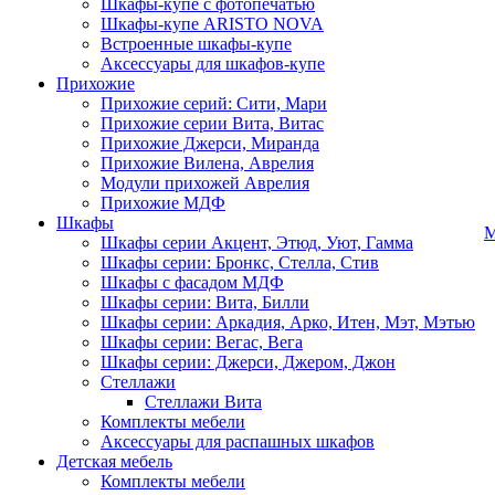
Шкафы-купе с фотопечатью
Шкафы-купе ARISTO NOVA
Встроенные шкафы-купе
Аксессуары для шкафов-купе
Прихожие
Прихожие серий: Сити, Мари
Прихожие серии Вита, Витас
Прихожие Джерси, Миранда
Прихожие Вилена, Аврелия
Модули прихожей Аврелия
Прихожие МДФ
Шкафы
М
Шкафы серии Акцент, Этюд, Уют, Гамма
Шкафы серии: Бронкс, Стелла, Стив
Шкафы с фасадом МДФ
Шкафы серии: Вита, Билли
Шкафы серии: Аркадия, Арко, Итен, Мэт, Мэтью
Шкафы серии: Вегас, Вега
Шкафы серии: Джерси, Джером, Джон
Стеллажи
Стеллажи Вита
Комплекты мебели
Аксессуары для распашных шкафов
Детская мебель
Комплекты мебели