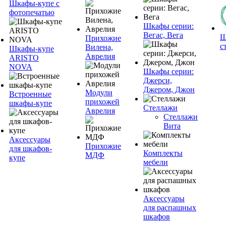
Шкафы-купе с
фотопечатью
Шкафы серии:
Вегас, Вега
Ш
Прихожие
с
Вилена,
Шкафы-купе
Аврелия
ARISTO
NOVA
Шкафы серии:
Джерси,
Джером, Джон
Модули
Встроенные
прихожей
шкафы-купе
Стеллажи
Аврелия
Стеллажи
Вита
Аксессуары
Прихожие
для шкафов-
Комплекты
МДФ
купе
мебели
Аксессуары
для распашных
шкафов