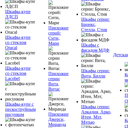
Шкафы-купе
ЛДСП
Шкафы серии:
Бронкс,
Прихожие
Стелла, Стив
серий:
Шкафы-купе
Сити,
со стеклом
Мари
Шкафы с
Oracal
фасадом МДФ
Детска
Шкафы-купе
Шкафы серии:
со стеклом
Прихожие
К
Вита, Билли
Lacobel
серии
м
Вита,
Витас
П
с
Шкафы-купе с
Шкафы серии:
пескоструйным
Аркадия, Арко,
Прихожие
рисунком
Итен, Мэт,
Джерси,
К
Мэтью
Миранда
с