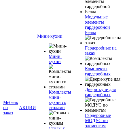
Модульные
элементы
гардеробной
Белла
Мини-кухни
Гардеробные на
заказ
Мини-
кухни
Комплекты
гардеробных
Двери-купе для
Комплекты
гардеробных
мини-
Мебель
кухни со
на
АКЦИИ
столами
заказ
Гардеробные
МОДУС по
элементам
Столы к