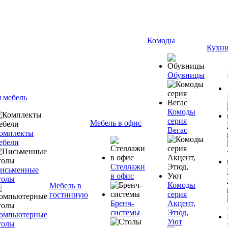
Комоды
Кухн
Обувницы
я мебель
Комоды
серия
Мебель в офис
Вегас
омплекты
ебели
Стеллажи
исьменные
в офис
толы
Комоды
Мебель в
серия
гостинную
Бренч-
Акцент,
системы
Этюд,
омпьютерные
Уют
толы