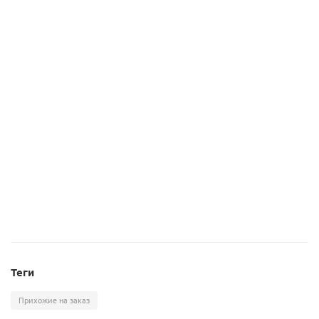
28 740
руб.
/шт
Прихожая Селина 3-3
8 440
руб.
/шт
Теги
Прихожие на заказ