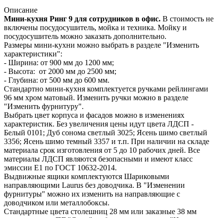
Описание
Мини-кухня Ринг 9 для сотрудников в офис.
В стоимость не
включены посудосушитель, мойка и техника. Мойку и
посудосушитель можно заказать дополнительно.
Размеры мини-кухни можно выбрать в разделе "Изменить
характеристики":
- Ширина: от 900 мм до 1200 мм;
- Высота: от 2000 мм до 2500 мм;
- Глубина: от 500 мм до 600 мм.
Стандартно мини-кухня комплектуется ручками рейлингами
96 мм хром матовый. Изменить ручки можно в разделе
"Изменить фурнитуру".
Выбрать цвет корпуса и фасадов можно в изменениях
характеристик. Без увеличения цены идут цвета ЛДСП -
Белый 0101; Дуб сонома светлый 3025; Ясень шимо светлый
3356; Ясень шимо темный 3357 и т.п. При наличии на складе
материала срок изготовления от 5 до 10 рабочих дней. Все
материалы ЛДСП являются безопасными и имеют класс
эмиссии Е1 по ГОСТ 10632-2014.
Выдвижные ящики комплектуются Шариковыми
направляющими Laurus без доводчика. В "Изменении
фурнитуры" можно их изменить на направляющие с
доводчиком или металлобоксы.
Стандартные цвета столешниц 28 мм или заказные 38 мм