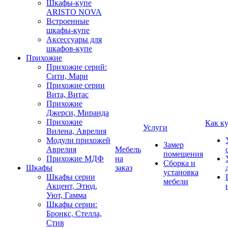
Шкафы-купе
ARISTO NOVA
Встроенные
шкафы-купе
Аксессуары для
шкафов-купе
Прихожие
Прихожие серий:
Сити, Мари
Прихожие серии
Вита, Витас
Прихожие
Джерси, Миранда
Прихожие
Как к
Услуги
Вилена, Аврелия
Модули прихожей
Замер
Аврелия
Мебель
помещения
Прихожие МДФ
на
Сборка и
Шкафы
заказ
установка
Шкафы серии
мебели
Акцент, Этюд,
Уют, Гамма
Шкафы серии:
Бронкс, Стелла,
Стив