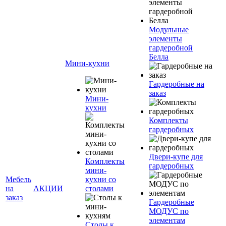
Модульные
элементы
гардеробной
Белла
Мини-кухни
Гардеробные на
заказ
Мини-
кухни
Комплекты
гардеробных
Двери-купе для
Комплекты
гардеробных
мини-
Мебель
кухни со
на
АКЦИИ
столами
заказ
Гардеробные
МОДУС по
элементам
Столы к