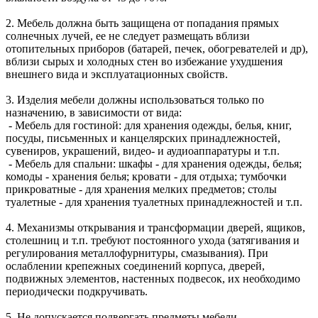
2. Мебель должна быть защищена от попадания прямых
солнечных лучей, ее не следует размещать вблизи
отопительных приборов (батарей, печек, обогревателей и др),
вблизи сырых и холодных стен во избежание ухудшения
внешнего вида и эксплуатационных свойств.
3. Изделия мебели должны использоваться только по
назначению, в зависимости от вида:
- Мебель для гостиной: для хранения одежды, белья, книг,
посуды, письменных и канцелярских принадлежностей,
сувениров, украшений, видео- и аудиоаппаратуры и т.п.
- Мебель для спальни: шкафы - для хранения одежды, белья;
комоды - хранения белья; кровати - для отдыха; тумбочки
прикроватные - для хранения мелких предметов; столы
туалетные - для хранения туалетных принадлежностей и т.п.
4. Механизмы открывания и трансформации дверей, ящиков,
столешниц и т.п. требуют постоянного ухода (затягивания и
регулирования металлофурнитуры, смазывания). При
ослаблении крепежных соединений корпуса, дверей,
подвижных элементов, настенных подвесок, их необходимо
периодически подкручивать.
5. Не допускается подвергать предметы мебели