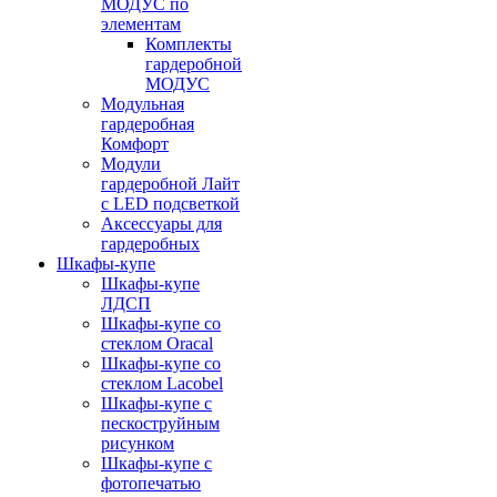
МОДУС по
элементам
Комплекты
гардеробной
МОДУС
Модульная
гардеробная
Комфорт
Модули
гардеробной Лайт
с LED подсветкой
Аксессуары для
гардеробных
Шкафы-купе
Шкафы-купе
ЛДСП
Шкафы-купе со
стеклом Oracal
Шкафы-купе со
стеклом Lacobel
Шкафы-купе с
пескоструйным
рисунком
Шкафы-купе с
фотопечатью