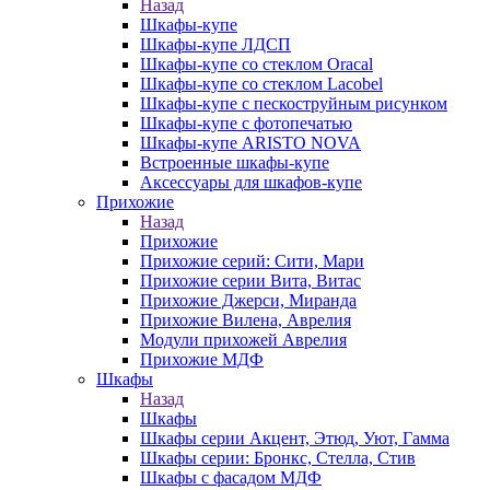
Назад
Шкафы-купе
Шкафы-купе ЛДСП
Шкафы-купе со стеклом Oracal
Шкафы-купе со стеклом Lacobel
Шкафы-купе с пескоструйным рисунком
Шкафы-купе с фотопечатью
Шкафы-купе ARISTO NOVA
Встроенные шкафы-купе
Аксессуары для шкафов-купе
Прихожие
Назад
Прихожие
Прихожие серий: Сити, Мари
Прихожие серии Вита, Витас
Прихожие Джерси, Миранда
Прихожие Вилена, Аврелия
Модули прихожей Аврелия
Прихожие МДФ
Шкафы
Назад
Шкафы
Шкафы серии Акцент, Этюд, Уют, Гамма
Шкафы серии: Бронкс, Стелла, Стив
Шкафы с фасадом МДФ