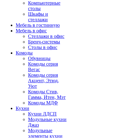
Компьютерные
столы
Шкафы и
стеллажи
Мебель в гостинную
Мебель в офис
Стеллажи в офис
Бренч-системы
Столы в офис
Комоды
Обувницы
Комоды серия
Вегас
Комоды серия
Акцент, Этюд,
Уют
Комоды Стив,
Гамма, Итен, Мэт
Комоды МДФ
Кухни
Кухни ЛДСП
Модульные кухни
Джаз
Модульные
элементы кухни