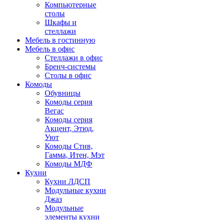
Компьютерные
столы
Шкафы и
стеллажи
Мебель в гостинную
Мебель в офис
Стеллажи в офис
Бренч-системы
Столы в офис
Комоды
Обувницы
Комоды серия
Вегас
Комоды серия
Акцент, Этюд,
Уют
Комоды Стив,
Гамма, Итен, Мэт
Комоды МДФ
Кухни
Кухни ЛДСП
Модульные кухни
Джаз
Модульные
элементы кухни