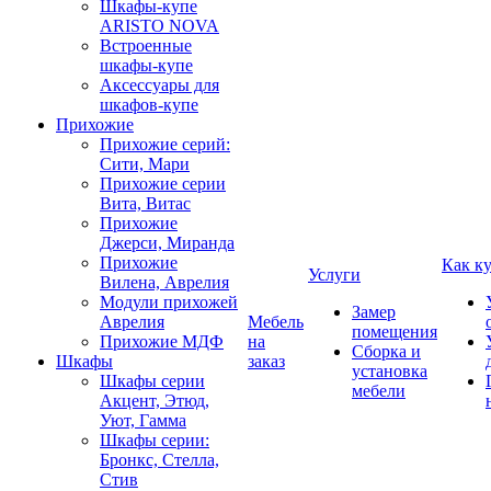
Шкафы-купе
ARISTO NOVA
Встроенные
шкафы-купе
Аксессуары для
шкафов-купе
Прихожие
Прихожие серий:
Сити, Мари
Прихожие серии
Вита, Витас
Прихожие
Джерси, Миранда
Прихожие
Как к
Услуги
Вилена, Аврелия
Модули прихожей
Замер
Аврелия
Мебель
помещения
Прихожие МДФ
на
Сборка и
Шкафы
заказ
установка
Шкафы серии
мебели
Акцент, Этюд,
Уют, Гамма
Шкафы серии:
Бронкс, Стелла,
Стив