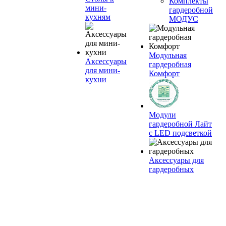
Комплекты
мини-
гардеробной
кухням
МОДУС
Модульная
Аксессуары
гардеробная
для мини-
Комфорт
кухни
Модули
гардеробной Лайт
с LED подсветкой
Аксессуары для
гардеробных