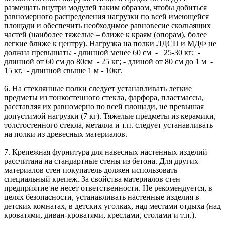
размещать внутри модулей таким образом, чтобы добиться
равномерного распределения нагрузки по всей имеющейся
площади и обеспечить необходимое равновесие скользящих
частей (наиболее тяжелые – ближе к краям (опорам), более
легкие ближе к центру). Нагрузка на полки ЛДСП и МДФ не
должна превышать: - длинной менее 60 см - 25-30 кг; -
длинной от 60 см до 80см - 25 кг; - длиной от 80 см до 1 м -
15 кг, - длинной свыше 1 м - 10кг.
6. На стеклянные полки следует устанавливать легкие
предметы из тонкостенного стекла, фарфора, пластмассы,
расставляя их равномерно по всей площади, не превышая
допустимой нагрузки (7 кг). Тяжелые предметы из керамики,
толстостенного стекла, металла и т.п. следует устанавливать
на полки из древесных материалов.
7. Крепежная фурнитура для навесных настенных изделий
рассчитана на стандартные стены из бетона. Для других
материалов стен покупатель должен использовать
специальный крепеж. За свойства материалов стен
предприятие не несет ответственности. Не рекомендуется, в
целях безопасности, устанавливать настенные изделия в
детских комнатах, в детских уголках, над местами отдыха (над
кроватями, диван-кроватями, креслами, столами и т.п.).