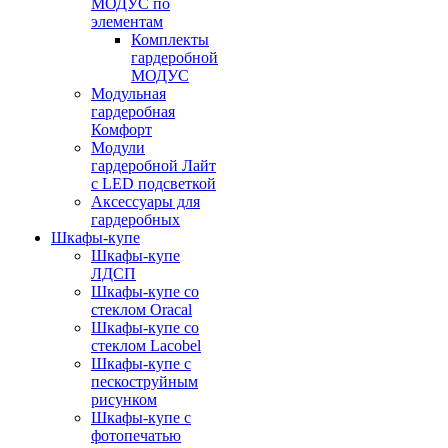
МОДУС по
элементам
Комплекты
гардеробной
МОДУС
Модульная
гардеробная
Комфорт
Модули
гардеробной Лайт
с LED подсветкой
Аксессуары для
гардеробных
Шкафы-купе
Шкафы-купе
ЛДСП
Шкафы-купе со
стеклом Oracal
Шкафы-купе со
стеклом Lacobel
Шкафы-купе с
пескоструйным
рисунком
Шкафы-купе с
фотопечатью