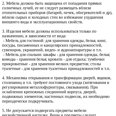
2. Мебель должна быть защищена от попадания прямых
солнечных лучей, ее не следует размещать вблизи
отопительных приборов (батарей, печек, обогревателей и др),
вблизи сырых и холодных стен во избежание ухудшения
внешнего вида и эксплуатационных свойств.
3. Изделия мебели должны использоваться только по
назначению, в зависимости от вида:
- Мебель для гостиной: для хранения одежды, белья, книг,
посуды, письменных и канцелярских принадлежностей,
сувениров, украшений, видео- и аудиоаппаратуры и т.п.
- Мебель для спальни: шкафы - для хранения одежды, белья;
комоды - хранения белья; кровати - для отдыха; тумбочки
прикроватные - для хранения мелких предметов; столы
туалетные - для хранения туалетных принадлежностей и т.п.
4. Механизмы открывания и трансформации дверей, ящиков,
столешниц и т.п. требуют постоянного ухода (затягивания и
регулирования металлофурнитуры, смазывания). При
ослаблении крепежных соединений корпуса, дверей,
подвижных элементов, настенных подвесок, их необходимо
периодически подкручивать.
5. Не допускается подвергать предметы мебели
несвойственной нагрузке. Вещи и предметы следует