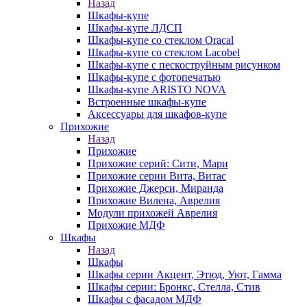
Назад
Шкафы-купе
Шкафы-купе ЛДСП
Шкафы-купе со стеклом Oracal
Шкафы-купе со стеклом Lacobel
Шкафы-купе с пескоструйным рисунком
Шкафы-купе с фотопечатью
Шкафы-купе ARISTO NOVA
Встроенные шкафы-купе
Аксессуары для шкафов-купе
Прихожие
Назад
Прихожие
Прихожие серий: Сити, Мари
Прихожие серии Вита, Витас
Прихожие Джерси, Миранда
Прихожие Вилена, Аврелия
Модули прихожей Аврелия
Прихожие МДФ
Шкафы
Назад
Шкафы
Шкафы серии Акцент, Этюд, Уют, Гамма
Шкафы серии: Бронкс, Стелла, Стив
Шкафы с фасадом МДФ