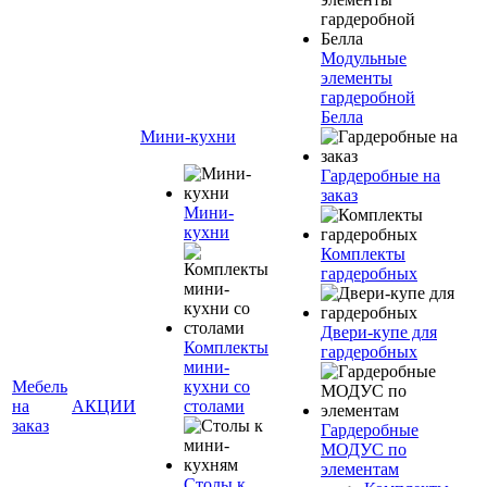
Модульные
элементы
гардеробной
Белла
Мини-кухни
Гардеробные на
заказ
Мини-
кухни
Комплекты
гардеробных
Двери-купе для
Комплекты
гардеробных
мини-
Мебель
кухни со
на
АКЦИИ
столами
заказ
Гардеробные
МОДУС по
элементам
Столы к