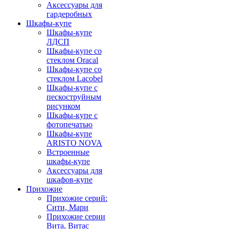
Аксессуары для
гардеробных
Шкафы-купе
Шкафы-купе
ЛДСП
Шкафы-купе со
стеклом Oracal
Шкафы-купе со
стеклом Lacobel
Шкафы-купе с
пескоструйным
рисунком
Шкафы-купе с
фотопечатью
Шкафы-купе
ARISTO NOVA
Встроенные
шкафы-купе
Аксессуары для
шкафов-купе
Прихожие
Прихожие серий:
Сити, Мари
Прихожие серии
Вита, Витас