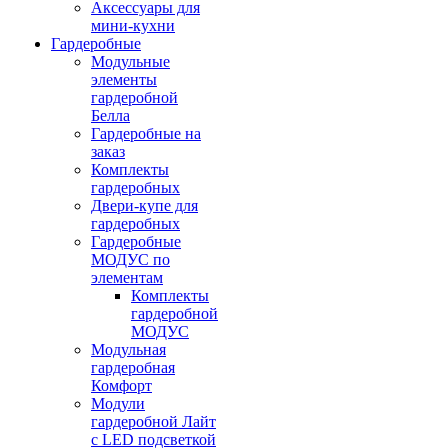
Аксессуары для
мини-кухни
Гардеробные
Модульные
элементы
гардеробной
Белла
Гардеробные на
заказ
Комплекты
гардеробных
Двери-купе для
гардеробных
Гардеробные
МОДУС по
элементам
Комплекты
гардеробной
МОДУС
Модульная
гардеробная
Комфорт
Модули
гардеробной Лайт
с LED подсветкой