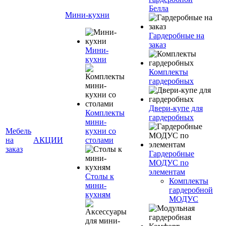
Белла
Мини-кухни
Гардеробные на
заказ
Мини-
кухни
Комплекты
гардеробных
Двери-купе для
Комплекты
гардеробных
мини-
Мебель
кухни со
на
АКЦИИ
столами
заказ
Гардеробные
МОДУС по
элементам
Столы к
Комплекты
мини-
гардеробной
кухням
МОДУС