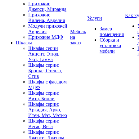
Прихожие
Джерси, Миранда
Прихожие
Как к
Услуги
Вилена, Аврелия
Модули прихожей
Замер
Аврелия
Мебель
помещения
Прихожие МДФ
на
Сборка и
Шкафы
заказ
установка
Шкафы серии
мебели
Акцент, Этюд,
Уют, Гамма
Шкафы серии:
Бронкс, Стелла,
Стив
Шкафы с фасадом
МДФ
Шкафы серии:
Вита, Билли
Шкафы серии:
Аркадия, Арко,
Итен, Мэт, Мэтью
Шкафы серии:
Вегас, Вега
Шкафы серии:
Джерси, Джером,