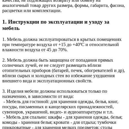
качества, не подлежащих возврату или обмену на
аналогичный товар других размера, формы, габарита, фасона,
расцветки или комплектации.
1. Инструкции по эксплуатации и уходу за
мебель
1. Мебель должна эксплуатироваться в крытых помещениях
при температуре воздуха от +15 до +40ºС и относительной
влажности воздуха от 45 до 70%.
2. Мебель должна быть защищена от попадания прямых
солнечных лучей, ее не следует размещать вблизи
отопительных приборов (батарей, печек, обогревателей и др),
вблизи сырых и холодных стен во избежание ухудшения
внешнего вида и эксплуатационных свойств.
3. Изделия мебели должны использоваться только по
назначению, в зависимости от вида:
- Мебель для гостиной: для хранения одежды, белья, книг,
посуды, письменных и канцелярских принадлежностей,
сувениров, украшений, видео- и аудиоаппаратуры и т.п.
- Мебель для спальни: шкафы - для хранения одежды, белья;
комоды - хранения белья; кровати - для отдыха; тумбочки
прикроватные - для хранения мелких предметов; столы