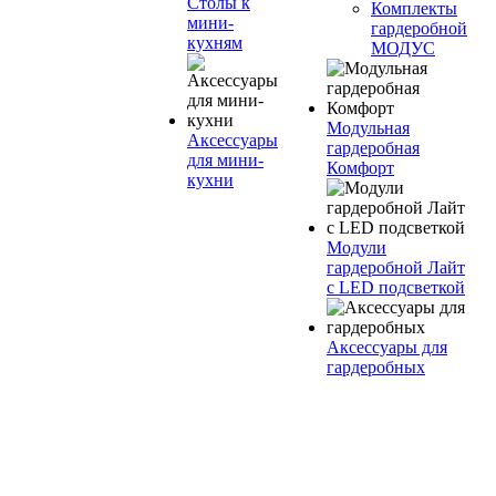
Столы к
Комплекты
мини-
гардеробной
кухням
МОДУС
Модульная
Аксессуары
гардеробная
для мини-
Комфорт
кухни
Модули
гардеробной Лайт
с LED подсветкой
Аксессуары для
гардеробных