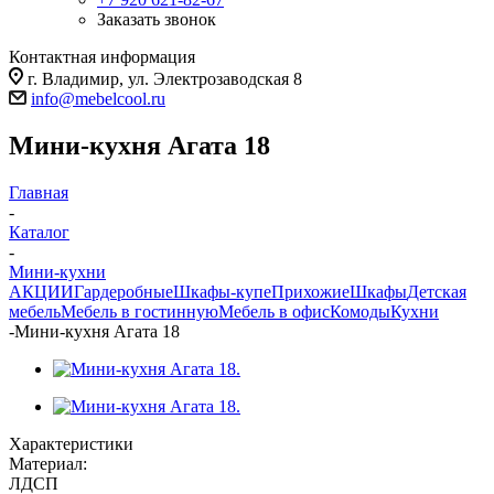
Заказать звонок
Контактная информация
г. Владимир, ул. Электрозаводская 8
info@mebelcool.ru
Мини-кухня Агата 18
Главная
-
Каталог
-
Мини-кухни
АКЦИИ
Гардеробные
Шкафы-купе
Прихожие
Шкафы
Детская
мебель
Мебель в гостинную
Мебель в офис
Комоды
Кухни
-
Мини-кухня Агата 18
Характеристики
Материал:
ЛДСП