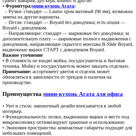
гранит Бавария, дуб кера, кианит и другие.
• Фурнитура:
мини-кухонь Агата
:
– Ручки: стандарт — Laurus хром матовый (96 мм), возможна
замена на другие варианты.
– Петли: стандарт — Boyard без доводчика; есть опция —
Boyard с доводчиком.
– Направляющие: стандарт — шариковые без доводчика; за
дополнительную плату — шариковые полного выдвижения с
доводчиком, направляющие скрытого монтажа B-Slide Boyard,
выдвижные ящики СТАРТ с доводчиком Boyard.
Важное уточнение
• В стоимость не входят мойка, посудосушитель и бытовая
техника. Мойку и посудосушитель можно заказать отдельно.
Примечание:
ассортимент цветов и отделок может
обновляться в зависимости от трендов и наличия на
производстве.
Преимущества
мини-кухонь Агата для офиса
• Уют и стиль: лаконичный дизайн вписывается в любой
интерьер.
• Функциональность: полки, выдвижные ящики и место под
микроволновку оптимизируют хранение и использование.
• Экономия пространства: компактные габариты подходят для
небольших помещений.