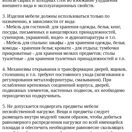
вблизи сырых и холодных стен во избежание ухудшения
внешнего вида и эксплуатационных свойств.
3. Изделия мебели должны использоваться только по
назначению, в зависимости от вида:
- Мебель для гостиной: для хранения одежды, белья, книг,
посуды, письменных и канцелярских принадлежностей,
сувениров, украшений, видео- и аудиоаппаратуры и т.п.
- Мебель для спальни: шкафы - для хранения одежды, белья;
комоды - хранения белья; кровати - для отдыха; тумбочки
прикроватные - для хранения мелких предметов; столы
туалетные - для хранения туалетных принадлежностей и т.п.
4. Механизмы открывания и трансформации дверей, ящиков,
столешниц и т.п. требуют постоянного ухода (затягивания и
регулирования металлофурнитуры, смазывания). При
ослаблении крепежных соединений корпуса, дверей,
подвижных элементов, настенных подвесок, их необходимо
периодически подкручивать.
5. Не допускается подвергать предметы мебели
несвойственной нагрузке. Вещи и предметы следует
размещать внутри модулей таким образом, чтобы добиться
равномерного распределения нагрузки по всей имеющейся
площади и обеспечить необходимое равновесие скользящих