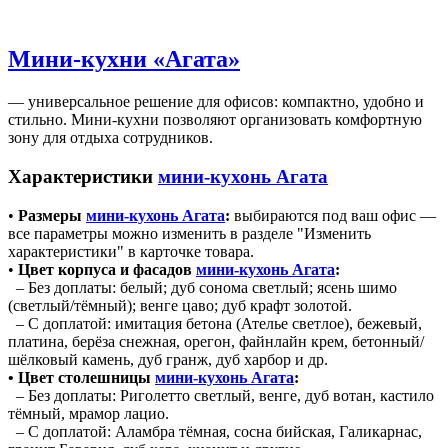
Мини-кухни «Агата»
— универсальное решение для офисов: компактно, удобно и
стильно. Мини-кухни позволяют организовать комфортную
зону для отдыха сотрудников.
Характеристики
мини-кухонь Агата
•
Размеры
мини-кухонь Агата
:
выбираются под ваш офис —
все параметры можно изменить в разделе "Изменить
характеристики" в карточке товара.
•
Цвет корпуса и фасадов
мини-кухонь Агата
:
– Без доплаты: белый; дуб сонома светлый; ясень шимо
(светлый/тёмный); венге цаво; дуб крафт золотой.
– С доплатой: имитация бетона (Ателье светлое), бежевый,
платина, берёза снежная, орегон, файнлайн крем, бетонный/
шёлковый камень, дуб гранж, дуб харбор и др.
• Цвет столешницы
мини-кухонь Агата
:
– Без доплаты: Риголетто светлый, венге, дуб вотан, кастило
тёмный, мрамор лацио.
– С доплатой: Аламбра тёмная, сосна бийская, Галикарнас,