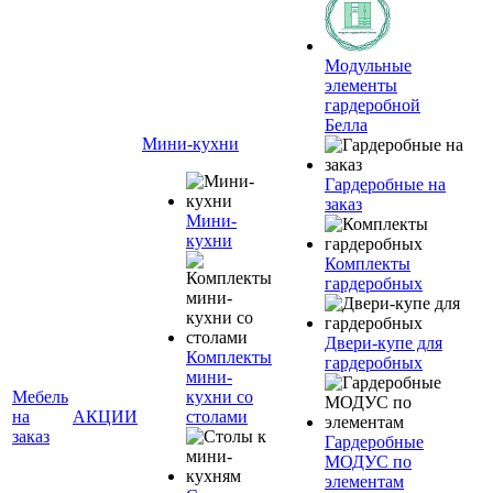
Модульные
элементы
гардеробной
Белла
Мини-кухни
Гардеробные на
заказ
Мини-
кухни
Комплекты
гардеробных
Двери-купе для
Комплекты
гардеробных
мини-
Мебель
кухни со
на
АКЦИИ
столами
заказ
Гардеробные
МОДУС по
элементам