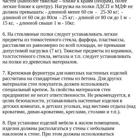
частей (наиболее тяжелые – ближе к краям (опорам), более
легкие ближе к центру). Нагрузка на полки ЛДСП и МДФ не
должна превышать: - длинной менее 60 см - 25-30 кг; -
длинной от 60 см до 80см - 25 кг; - длиной от 80 см до 1 м -
15 кг, - длинной свыше 1 м - 10кг.
6. На стеклянные полки следует устанавливать легкие
предметы из тонкостенного стекла, фарфора, пластмассы,
расставляя их равномерно по всей площади, не превышая
допустимой нагрузки (7 кг). Тяжелые предметы из керамики,
толстостенного стекла, металла и т.п. следует устанавливать
на полки из древесных материалов.
7. Крепежная фурнитура для навесных настенных изделий
рассчитана на стандартные стены из бетона. Для других
материалов стен покупатель должен использовать
специальный крепеж. За свойства материалов стен
предприятие не несет ответственности. Не рекомендуется, в
целях безопасности, устанавливать настенные изделия в
детских комнатах, в детских уголках, над местами отдыха (над
кроватями, диван-кроватями, креслами, столами и т.п.).
8. При установке изделий мебели в жилом помещении,
изделия должны располагаться у стены с небольшим
наклоном к стене. При этом должны использоваться