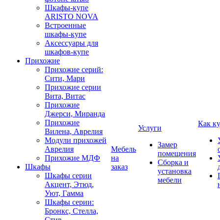
Шкафы-купе
ARISTO NOVA
Встроенные
шкафы-купе
Аксессуары для
шкафов-купе
Прихожие
Прихожие серий:
Сити, Мари
Прихожие серии
Вита, Витас
Прихожие
Джерси, Миранда
Прихожие
Как к
Услуги
Вилена, Аврелия
Модули прихожей
Замер
Аврелия
Мебель
помещения
Прихожие МДФ
на
Сборка и
Шкафы
заказ
установка
Шкафы серии
мебели
Акцент, Этюд,
Уют, Гамма
Шкафы серии:
Бронкс, Стелла,
Стив