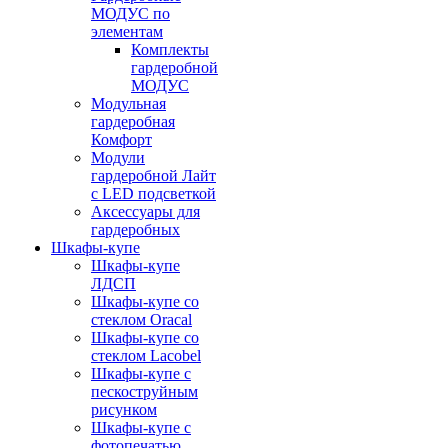
МОДУС по
элементам
Комплекты
гардеробной
МОДУС
Модульная
гардеробная
Комфорт
Модули
гардеробной Лайт
с LED подсветкой
Аксессуары для
гардеробных
Шкафы-купе
Шкафы-купе
ЛДСП
Шкафы-купе со
стеклом Oracal
Шкафы-купе со
стеклом Lacobel
Шкафы-купе с
пескоструйным
рисунком
Шкафы-купе с
фотопечатью