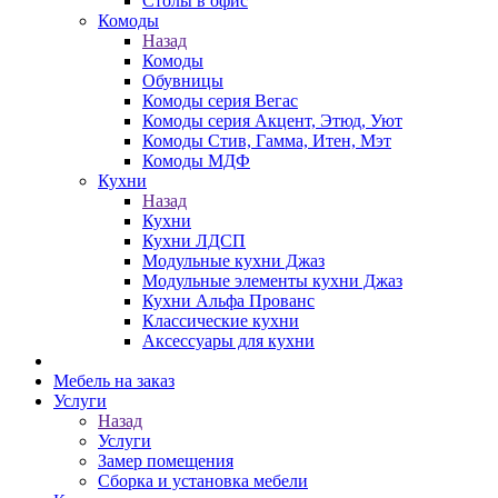
Столы в офис
Комоды
Назад
Комоды
Обувницы
Комоды серия Вегас
Комоды серия Акцент, Этюд, Уют
Комоды Стив, Гамма, Итен, Мэт
Комоды МДФ
Кухни
Назад
Кухни
Кухни ЛДСП
Модульные кухни Джаз
Модульные элементы кухни Джаз
Кухни Альфа Прованс
Классические кухни
Аксессуары для кухни
Мебель на заказ
Услуги
Назад
Услуги
Замер помещения
Сборка и установка мебели