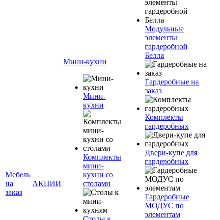
Модульные
элементы
гардеробной
Белла
Мини-кухни
Гардеробные на
заказ
Мини-
кухни
Комплекты
гардеробных
Двери-купе для
Комплекты
гардеробных
мини-
Мебель
кухни со
на
АКЦИИ
столами
заказ
Гардеробные
МОДУС по
элементам
Столы к