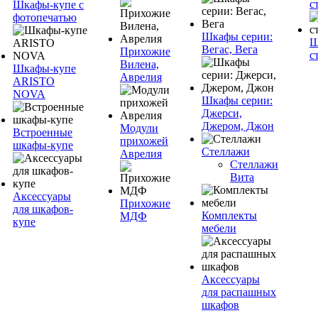
с
Шкафы-купе с
фотопечатью
Шкафы серии:
Ш
Вегас, Вега
Прихожие
с
Вилена,
Шкафы-купе
Аврелия
ARISTO
NOVA
Шкафы серии:
Джерси,
Джером, Джон
Модули
Встроенные
прихожей
шкафы-купе
Стеллажи
Аврелия
Стеллажи
Вита
Аксессуары
Прихожие
для шкафов-
Комплекты
МДФ
купе
мебели
Аксессуары
для распашных
шкафов