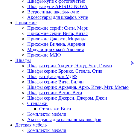
Шкафы-купе с фотопечатью
Шкафы-купе ARISTO NOVA
Встроенные шкафы-купе
Аксессуары для шкафов-купе
Прихожие
Прихожие серий: Сити, Мари
Прихожие серии Вита, Витас
Прихожие Джерси, Миранда
Прихожие Вилена, Аврелия
Модули прихожей Аврелия
Прихожие МДФ
Шкафы
М
Шкафы серии Акцент, Этюд, Уют, Гамма
Шкафы серии: Бронкс, Стелла, Стив
Шкафы с фасадом МДФ
Шкафы серии: Вита, Билли
Шкафы серии: Аркадия, Арко, Итен, Мэт, Мэтью
Шкафы серии: Вегас, Вега
Шкафы серии: Джерси, Джером, Джон
Стеллажи
Стеллажи Вита
Комплекты мебели
Аксессуары для распашных шкафов
Детская мебель
Комплекты мебели