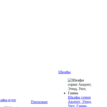
Шкафы
Шкафы серии
афы-купе
Акцент, Этюд,
Прихожие
Уют, Гамма