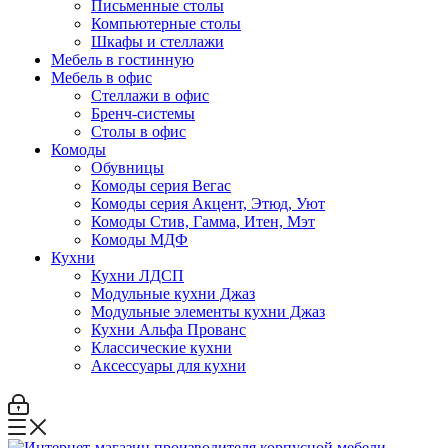
Письменные столы
Компьютерные столы
Шкафы и стеллажи
Мебель в гостинную
Мебель в офис
Стеллажи в офис
Бренч-системы
Столы в офис
Комоды
Обувницы
Комоды серия Вегас
Комоды серия Акцент, Этюд, Уют
Комоды Стив, Гамма, Итен, Мэт
Комоды МДФ
Кухни
Кухни ЛДСП
Модульные кухни Джаз
Модульные элементы кухни Джаз
Кухни Альфа Прованс
Классические кухни
Аксессуары для кухни