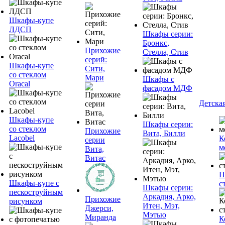
Шкафы-купе
ЛДСП
Шкафы серии:
Бронкс,
Прихожие
Стелла, Стив
серий:
Шкафы-купе
Сити,
со стеклом
Мари
Шкафы с
Oracal
фасадом МДФ
Детска
Шкафы-купе
Шкафы серии:
со стеклом
Прихожие
Вита, Билли
Lacobel
К
серии
м
Вита,
Витас
П
Шкафы-купе с
с
Шкафы серии:
пескоструйным
Аркадия, Арко,
Прихожие
рисунком
Итен, Мэт,
Джерси,
Мэтью
Миранда
К