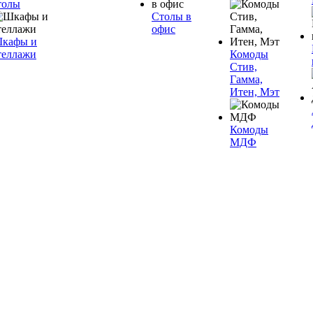
толы
Столы в
офис
кафы и
теллажи
Комоды
Стив,
Гамма,
Итен, Мэт
Комоды
МДФ