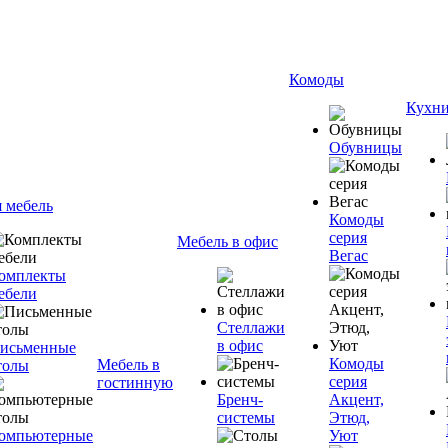
Комоды
Кухн
Обувницы
я мебель
Комоды
серия
Мебель в офис
Вегас
омплекты
ебели
Стеллажи
в офис
исьменные
Комоды
Мебель в
толы
серия
гостинную
Бренч-
Акцент,
системы
Этюд,
омпьютерные
Уют