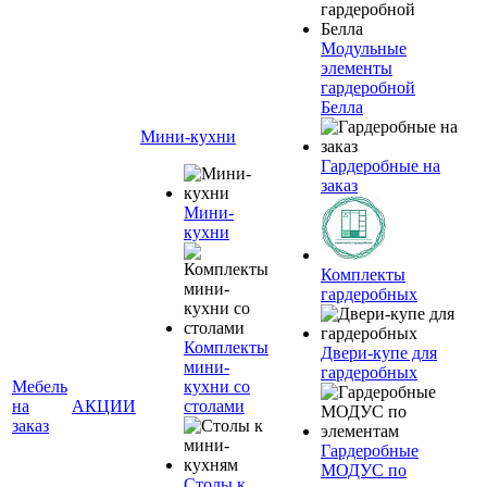
Модульные
элементы
гардеробной
Белла
Мини-кухни
Гардеробные на
заказ
Мини-
кухни
Комплекты
гардеробных
Комплекты
Двери-купе для
мини-
гардеробных
Мебель
кухни со
на
АКЦИИ
столами
заказ
Гардеробные
МОДУС по
Столы к