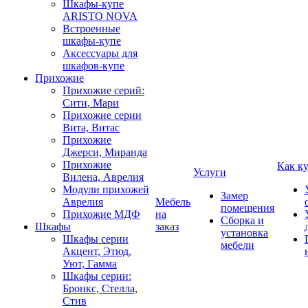
Шкафы-купе
ARISTO NOVA
Встроенные
шкафы-купе
Аксессуары для
шкафов-купе
Прихожие
Прихожие серий:
Сити, Мари
Прихожие серии
Вита, Витас
Прихожие
Джерси, Миранда
Прихожие
Как к
Услуги
Вилена, Аврелия
Модули прихожей
Замер
Аврелия
Мебель
помещения
Прихожие МДФ
на
Сборка и
Шкафы
заказ
установка
Шкафы серии
мебели
Акцент, Этюд,
Уют, Гамма
Шкафы серии:
Бронкс, Стелла,
Стив