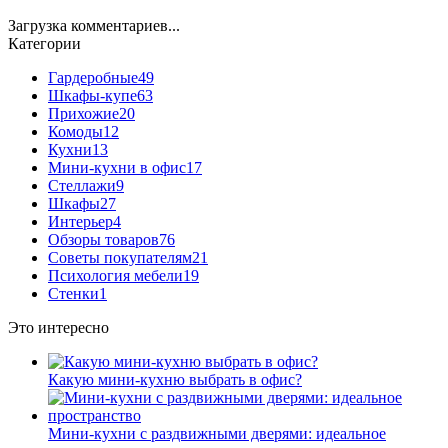
Загрузка комментариев...
Категории
Гардеробные
49
Шкафы-купе
63
Прихожие
20
Комоды
12
Кухни
13
Мини-кухни в офис
17
Стеллажи
9
Шкафы
27
Интерьер
4
Обзоры товаров
76
Советы покупателям
21
Психология мебели
19
Стенки
1
Это интересно
Какую мини-кухню выбрать в офис?
Мини-кухни с раздвижными дверями: идеальное