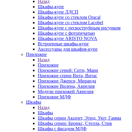
Назад
Шкафы-купе
Шкафы-купе ЛДСП
Шкафы-купе со стеклом Oracal
Шкафы-купе со стеклом Lacobel
Шкафы-купе с пескоструйным рисунком
Шкафы-купе с фотопечатью
Шкафы-купе ARISTO NOVA
Встроенные шкафы-купе
Аксессуары для шкафов-купе
Прихожие
Назад
Прихожие
Прихожие серий: Сити, Мари
Прихожие серии Вита, Витас
Прихожие Джерси, Миранда
Прихожие Вилена, Аврелия
Модули прихожей Аврелия
Прихожие МДФ
Шкафы
Назад
Шкафы
Шкафы серии Акцент, Этюд, Уют, Гамма
Шкафы серии: Бронкс, Стелла, Стив
Шкафы с фасадом МДФ