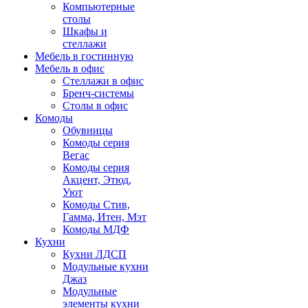
Компьютерные
столы
Шкафы и
стеллажи
Мебель в гостинную
Мебель в офис
Стеллажи в офис
Бренч-системы
Столы в офис
Комоды
Обувницы
Комоды серия
Вегас
Комоды серия
Акцент, Этюд,
Уют
Комоды Стив,
Гамма, Итен, Мэт
Комоды МДФ
Кухни
Кухни ЛДСП
Модульные кухни
Джаз
Модульные
элементы кухни