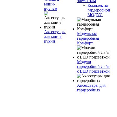
элементам
мини-
Комплекты
кухням
гардеробной
МОДУС
Аксессуары
Модульная
для мини-
гардеробная
кухни
Комфорт
Модули
гардеробной Лайт
с LED подсветкой
Аксессуары для
гардеробных