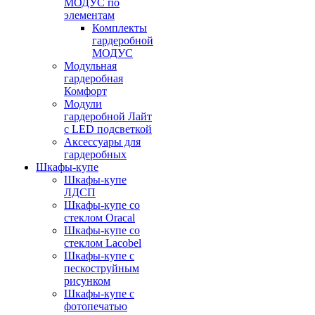
МОДУС по
элементам
Комплекты
гардеробной
МОДУС
Модульная
гардеробная
Комфорт
Модули
гардеробной Лайт
с LED подсветкой
Аксессуары для
гардеробных
Шкафы-купе
Шкафы-купе
ЛДСП
Шкафы-купе со
стеклом Oracal
Шкафы-купе со
стеклом Lacobel
Шкафы-купе с
пескоструйным
рисунком
Шкафы-купе с
фотопечатью