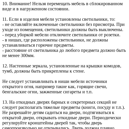
10. Внимание! Нельзя перемещать мебель в сблокированном
виде и в нагруженном состоянии.
11. Если в изделия мебели установлены светильники, то:
- не оставляйте включенные светильники без присмотра. При
уходе из помещения, светильники должны быть выключены.
- перед уборкой мебели отключите светильники от розетки.
- в нишах, где расположены светильники, не должны
устанавливаться горючие предметы.
- расстояние от светильника до любого предмета должно быть
не менее 300мм.
12. Настенные зеркала, установленные на крышки комодов,
тумб, должны быть прикреплены к стене.
Не следует устанавливать в ниши мебели источники
открытого огня, например такие как, горящие свечи,
бенгальские огни, зажженные сигареты и т.п.
13. На откидных дверях барных и секретерных секций не
следует располагать тяжелые предметы (книги, посуду и т.п.).
Не разрешайте детям садиться на двери, подтягиваться к
открытой двери, открывать откидные двери. Периодически
регулируйте кронштейны дверей так, чтобы дверь
самопроизвольно не открывались. Дверь должна плавно