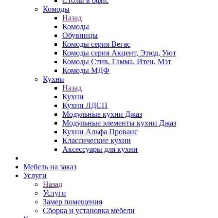
Столы в офис
Комоды
Назад
Комоды
Обувницы
Комоды серия Вегас
Комоды серия Акцент, Этюд, Уют
Комоды Стив, Гамма, Итен, Мэт
Комоды МДФ
Кухни
Назад
Кухни
Кухни ЛДСП
Модульные кухни Джаз
Модульные элементы кухни Джаз
Кухни Альфа Прованс
Классические кухни
Аксессуары для кухни
Мебель на заказ
Услуги
Назад
Услуги
Замер помещения
Сборка и установка мебели