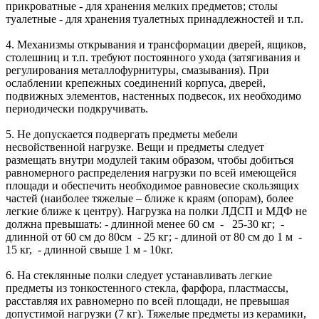
прикроватные - для хранения мелких предметов; столы
туалетные - для хранения туалетных принадлежностей и т.п.
4. Механизмы открывания и трансформации дверей, ящиков,
столешниц и т.п. требуют постоянного ухода (затягивания и
регулирования металлофурнитуры, смазывания). При
ослаблении крепежных соединений корпуса, дверей,
подвижных элементов, настенных подвесок, их необходимо
периодически подкручивать.
5. Не допускается подвергать предметы мебели
несвойственной нагрузке. Вещи и предметы следует
размещать внутри модулей таким образом, чтобы добиться
равномерного распределения нагрузки по всей имеющейся
площади и обеспечить необходимое равновесие скользящих
частей (наиболее тяжелые – ближе к краям (опорам), более
легкие ближе к центру). Нагрузка на полки ЛДСП и МДФ не
должна превышать: - длинной менее 60 см - 25-30 кг; -
длинной от 60 см до 80см - 25 кг; - длиной от 80 см до 1 м -
15 кг, - длинной свыше 1 м - 10кг.
6. На стеклянные полки следует устанавливать легкие
предметы из тонкостенного стекла, фарфора, пластмассы,
расставляя их равномерно по всей площади, не превышая
допустимой нагрузки (7 кг). Тяжелые предметы из керамики,