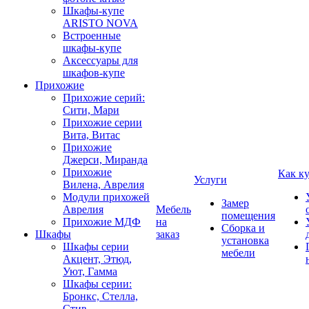
Шкафы-купе
ARISTO NOVA
Встроенные
шкафы-купе
Аксессуары для
шкафов-купе
Прихожие
Прихожие серий:
Сити, Мари
Прихожие серии
Вита, Витас
Прихожие
Джерси, Миранда
Прихожие
Как к
Услуги
Вилена, Аврелия
Модули прихожей
Замер
Аврелия
Мебель
помещения
Прихожие МДФ
на
Сборка и
Шкафы
заказ
установка
Шкафы серии
мебели
Акцент, Этюд,
Уют, Гамма
Шкафы серии:
Бронкс, Стелла,
Стив