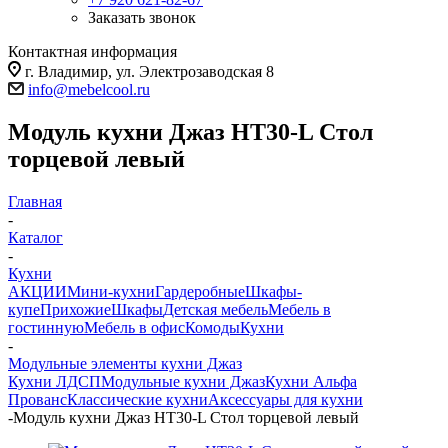
Заказать звонок
Контактная информация
г. Владимир, ул. Электрозаводская 8
info@mebelcool.ru
Модуль кухни Джаз НТ30-L Стол
торцевой левый
Главная
-
Каталог
-
Кухни
АКЦИИ
Мини-кухни
Гардеробные
Шкафы-
купе
Прихожие
Шкафы
Детская мебель
Мебель в
гостинную
Мебель в офис
Комоды
Кухни
-
Модульные элементы кухни Джаз
Кухни ЛДСП
Модульные кухни Джаз
Кухни Альфа
Прованс
Классические кухни
Аксессуары для кухни
-
Модуль кухни Джаз НТ30-L Стол торцевой левый