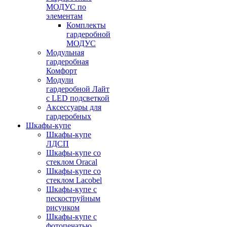
МОДУС по
элементам
Комплекты
гардеробной
МОДУС
Модульная
гардеробная
Комфорт
Модули
гардеробной Лайт
с LED подсветкой
Аксессуары для
гардеробных
Шкафы-купе
Шкафы-купе
ЛДСП
Шкафы-купе со
стеклом Oracal
Шкафы-купе со
стеклом Lacobel
Шкафы-купе с
пескоструйным
рисунком
Шкафы-купе с
фотопечатью