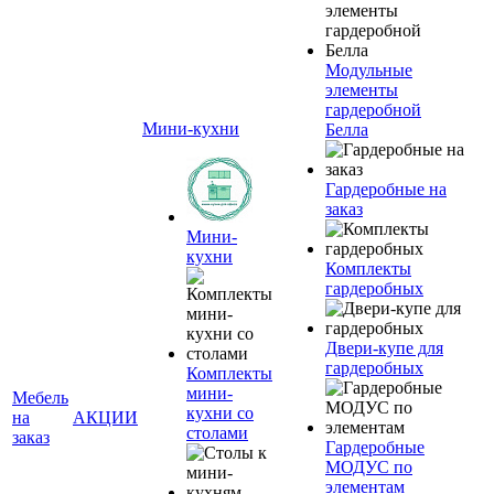
Модульные
элементы
гардеробной
Мини-кухни
Белла
Гардеробные на
заказ
Мини-
кухни
Комплекты
гардеробных
Двери-купе для
гардеробных
Комплекты
мини-
Мебель
кухни со
на
АКЦИИ
столами
заказ
Гардеробные
МОДУС по
элементам