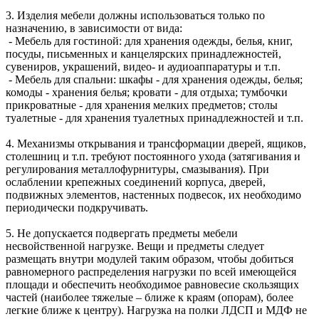
3. Изделия мебели должны использоваться только по
назначению, в зависимости от вида:
- Мебель для гостиной: для хранения одежды, белья, книг,
посуды, письменных и канцелярских принадлежностей,
сувениров, украшений, видео- и аудиоаппаратуры и т.п.
- Мебель для спальни: шкафы - для хранения одежды, белья;
комоды - хранения белья; кровати - для отдыха; тумбочки
прикроватные - для хранения мелких предметов; столы
туалетные - для хранения туалетных принадлежностей и т.п.
4. Механизмы открывания и трансформации дверей, ящиков,
столешниц и т.п. требуют постоянного ухода (затягивания и
регулирования металлофурнитуры, смазывания). При
ослаблении крепежных соединений корпуса, дверей,
подвижных элементов, настенных подвесок, их необходимо
периодически подкручивать.
5. Не допускается подвергать предметы мебели
несвойственной нагрузке. Вещи и предметы следует
размещать внутри модулей таким образом, чтобы добиться
равномерного распределения нагрузки по всей имеющейся
площади и обеспечить необходимое равновесие скользящих
частей (наиболее тяжелые – ближе к краям (опорам), более
легкие ближе к центру). Нагрузка на полки ЛДСП и МДФ не