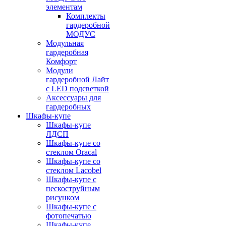
элементам
Комплекты
гардеробной
МОДУС
Модульная
гардеробная
Комфорт
Модули
гардеробной Лайт
с LED подсветкой
Аксессуары для
гардеробных
Шкафы-купе
Шкафы-купе
ЛДСП
Шкафы-купе со
стеклом Oracal
Шкафы-купе со
стеклом Lacobel
Шкафы-купе с
пескоструйным
рисунком
Шкафы-купе с
фотопечатью
Шкафы-купе