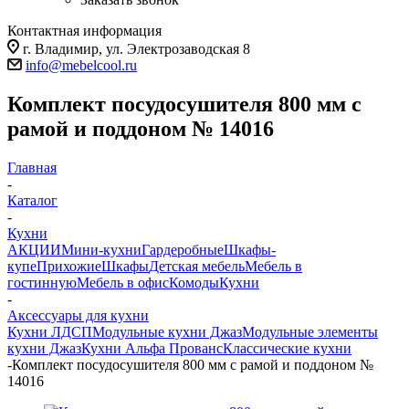
Контактная информация
г. Владимир, ул. Электрозаводская 8
info@mebelcool.ru
Комплект посудосушителя 800 мм с
рамой и поддоном № 14016
Главная
-
Каталог
-
Кухни
АКЦИИ
Мини-кухни
Гардеробные
Шкафы-
купе
Прихожие
Шкафы
Детская мебель
Мебель в
гостинную
Мебель в офис
Комоды
Кухни
-
Аксессуары для кухни
Кухни ЛДСП
Модульные кухни Джаз
Модульные элементы
кухни Джаз
Кухни Альфа Прованс
Классические кухни
-
Комплект посудосушителя 800 мм с рамой и поддоном №
14016