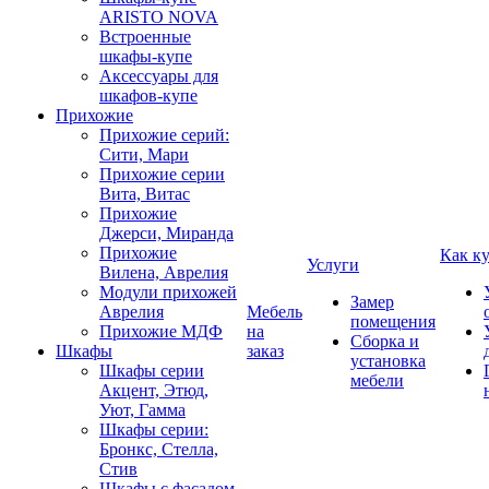
ARISTO NOVA
Встроенные
шкафы-купе
Аксессуары для
шкафов-купе
Прихожие
Прихожие серий:
Сити, Мари
Прихожие серии
Вита, Витас
Прихожие
Джерси, Миранда
Прихожие
Как к
Услуги
Вилена, Аврелия
Модули прихожей
Замер
Аврелия
Мебель
помещения
Прихожие МДФ
на
Сборка и
Шкафы
заказ
установка
Шкафы серии
мебели
Акцент, Этюд,
Уют, Гамма
Шкафы серии:
Бронкс, Стелла,
Стив
Шкафы с фасадом