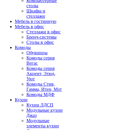
Компьютерные
столы
Шкафы и
стеллажи
Мебель в гостинную
Мебель в офис
Стеллажи в офис
Бренч-системы
Столы в офис
Комоды
Обувницы
Комоды серия
Вегас
Комоды серия
Акцент, Этюд,
Уют
Комоды Стив,
Гамма, Итен, Мэт
Комоды МДФ
Кухни
Кухни ЛДСП
Модульные кухни
Джаз
Модульные
элементы кухни