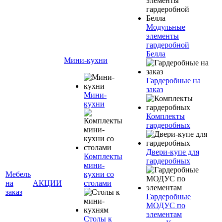
Модульные
элементы
гардеробной
Белла
Мини-кухни
Гардеробные на
заказ
Мини-
кухни
Комплекты
гардеробных
Двери-купе для
Комплекты
гардеробных
мини-
Мебель
кухни со
на
АКЦИИ
столами
заказ
Гардеробные
МОДУС по
элементам
Столы к