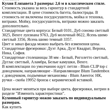
Кухня Елизавета 3 размеры: 2,6 м в классическом стиле.
Стоимость указана за весь гарнитур в стандартной
комплектации. В цене стоимость багета, балюстрады. В
стоимость не включены посудосушитель, мойка и техника,
витражи. Мойку, посудосушитель, витражи можно заказать
дополнительно.
Стандартные цвета корпуса: Белый 0101, Дуб сонома светлый
3025, Венге луизиана 9763, Дуб молочный 8622, Ясень шимо
светлый 3356, Ясень шимо темный 3357.
Цвет и завал фасада можно выбрать без изменения цены.
Стандартные фрезеровки: Дуэт Арка, Дуэт Квадрат, Верона,
Ника, София.
Стандартные столешницы 38 мм - Белый, Риголетто светлый,
Дуглас светлый, Аламбра, Белые камушки, Венге.
В комплектации по умолчанию идут: петли - Blum CLIP top с
доводчиком, направляющие - Направляющие Blum Tandembox
с доводчиком, подъемные механизмы - Blum Авентос НК,
ручки - скоба 19952 бронза с керамической вставкой.
Цена может меняться при выборе цвета, фрезеровки, витрин в
разделе "Изменить характеристики".
Кухонный гарнитур можно заказать по индивидуальным
размерам.
Как купить