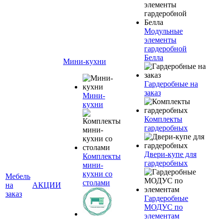
Модульные
элементы
гардеробной
Белла
Мини-кухни
Гардеробные на
заказ
Мини-
кухни
Комплекты
гардеробных
Двери-купе для
Комплекты
гардеробных
мини-
кухни со
Мебель
столами
на
АКЦИИ
заказ
Гардеробные
МОДУС по
элементам