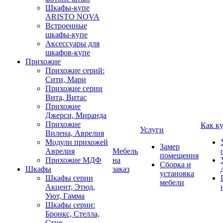
Шкафы-купе
ARISTO NOVA
Встроенные
шкафы-купе
Аксессуары для
шкафов-купе
Прихожие
Прихожие серий:
Сити, Мари
Прихожие серии
Вита, Витас
Прихожие
Джерси, Миранда
Прихожие
Как к
Услуги
Вилена, Аврелия
Модули прихожей
Замер
Аврелия
Мебель
помещения
Прихожие МДФ
на
Сборка и
Шкафы
заказ
установка
Шкафы серии
мебели
Акцент, Этюд,
Уют, Гамма
Шкафы серии:
Бронкс, Стелла,
Стив