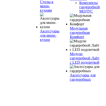
Столы к
Комплекты
мини-
гардеробной
кухням
МОДУС
Модульная
Аксессуары
гардеробная
для мини-
Комфорт
кухни
Модули
гардеробной Лайт
с LED подсветкой
Аксессуары для
гардеробных