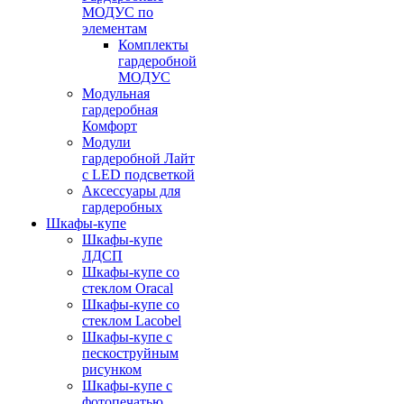
МОДУС по
элементам
Комплекты
гардеробной
МОДУС
Модульная
гардеробная
Комфорт
Модули
гардеробной Лайт
с LED подсветкой
Аксессуары для
гардеробных
Шкафы-купе
Шкафы-купе
ЛДСП
Шкафы-купе со
стеклом Oracal
Шкафы-купе со
стеклом Lacobel
Шкафы-купе с
пескоструйным
рисунком
Шкафы-купе с
фотопечатью