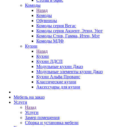
Столы в офис
Комоды
Назад
Комоды
Обувницы
Комоды серия Вегас
Комоды серия Акцент, Этюд, Уют
Комоды Стив, Гамма, Итен, Мэт
Комоды МДФ
Кухни
Назад
Кухни
Кухни ЛДСП
Модульные кухни Джаз
Модульные элементы кухни Джаз
Кухни Альфа Прованс
Классические кухни
Аксессуары для кухни
Мебель на заказ
Услуги
Назад
Услуги
Замер помещения
Сборка и установка мебели