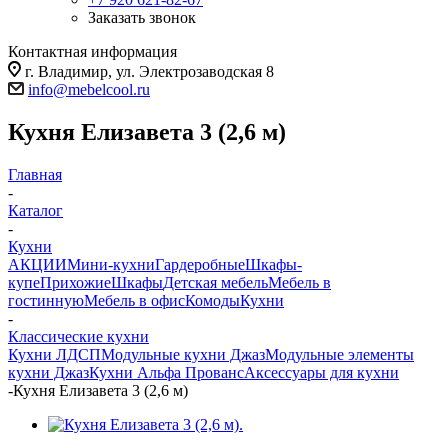
Заказать звонок
Контактная информация
г. Владимир, ул. Электрозаводская 8
info@mebelcool.ru
Кухня Елизавета 3 (2,6 м)
Главная
-
Каталог
-
Кухни
АКЦИИ
Мини-кухни
Гардеробные
Шкафы-
купе
Прихожие
Шкафы
Детская мебель
Мебель в
гостинную
Мебель в офис
Комоды
Кухни
-
Классические кухни
Кухни ЛДСП
Модульные кухни Джаз
Модульные элементы
кухни Джаз
Кухни Альфа Прованс
Аксессуары для кухни
-
Кухня Елизавета 3 (2,6 м)