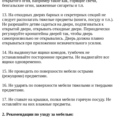
открытого огня, например такие как, горящие свечи,
бенгальские огни, зажженные сигареты и т.п.
13. На откидных дверях барных и секретерных секций не
следует располагать тяжелые предметы (книги, посуду и т.п.).
Не разрешайте детям садиться на двери, подтягиваться к
открытой двери, открывать откидные двери. Периодически
регулируйте кронштейны дверей так, чтобы дверь
самопроизвольно не открывались. Дверь должна плавно
открываться при приложении незначительного усилия.
14. На выдвинутые ящики комодов, тумбочек не
устанавливайте посторонние предметы. Не выдвигайте все
ящики одновременно.
15. Не проводить по поверхности мебели острыми
(режущими) предметами.
16. Не ударять по поверхности мебели тяжелыми и твердыми
предметами.
17. Не ставьте на крышки, полки мебели горячую посуду. Не
оставляйте на них влажные предметы.
2. Рекомендации по уходу за мебелью: