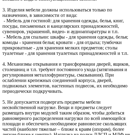
3. Изделия мебели должны использоваться только по
назначению, в зависимости от вида:
- Мебель для гостиной: для хранения одежды, белья, книг,
посуды, письменных и канцелярских принадлежностей,
сувениров, украшений, видео- и аудиоаппаратуры и т.п.
- Мебель для спальни: шкафы - для хранения одежды, белья;
комоды - хранения белья; кровати - для отдыха; тумбочки
прикроватные - для хранения мелких предметов; столы
туалетные - для хранения туалетных принадлежностей и т.п.
4. Механизмы открывания и трансформации дверей, ящиков,
столешниц и т.п. требуют постоянного ухода (затягивания и
регулирования металлофурнитуры, смазывания). При
ослаблении крепежных соединений корпуса, дверей,
подвижных элементов, настенных подвесок, их необходимо
периодически подкручивать.
5. Не допускается подвергать предметы мебели
несвойственной нагрузке. Вещи и предметы следует
размещать внутри модулей таким образом, чтобы добиться
равномерного распределения нагрузки по всей имеющейся
площади и обеспечить необходимое равновесие скользящих
частей (наиболее тяжелые – ближе к краям (опорам), более
легкие ближе к центру). Нагрузка на полки ЛДСП и МДФ не