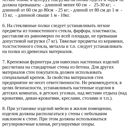
должна превышать: - длинной менее 60 см - 25-30 кг; -
длинной от 60 см до 80см - 25 кг; - длиной от 80 см до 1 м -
15 кг, - длинной свыше 1 м - 10кг.
6. На стеклянные полки следует устанавливать легкие
предметы из тонкостенного стекла, фарфора, пластмассы,
расставляя их равномерно по всей площади, не превышая
допустимой нагрузки (7 кг). Тяжелые предметы из керамики,
толстостенного стекла, металла и т.п. следует устанавливать
на полки из древесных материалов.
7. Крепежная фурнитура для навесных настенных изделий
рассчитана на стандартные стены из бетона. Для других
материалов стен покупатель должен использовать
специальный крепеж. За свойства материалов стен
предприятие не несет ответственности. Не рекомендуется, в
целях безопасности, устанавливать настенные изделия в
детских комнатах, в детских уголках, над местами отдыха (над
кроватями, диван-кроватями, креслами, столами и т.п.).
8. При установке изделий мебели в жилом помещении,
изделия должны располагаться у стены с небольшим
наклоном к стене. При этом должны использоваться
регулировочные клинья, регулируемые опоры.