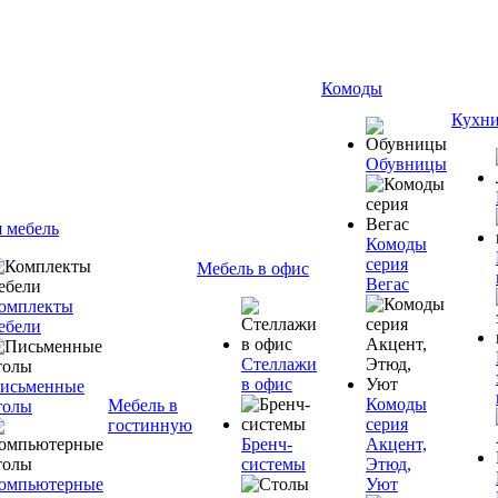
Комоды
Кухн
Обувницы
я мебель
Комоды
серия
Мебель в офис
Вегас
омплекты
ебели
Стеллажи
в офис
исьменные
Комоды
Мебель в
толы
серия
гостинную
Бренч-
Акцент,
системы
Этюд,
омпьютерные
Уют