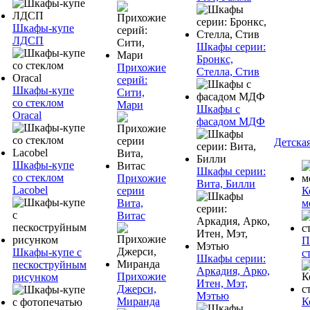
Шкафы-купе
ЛДСП
Шкафы серии:
Бронкс,
Прихожие
Стелла, Стив
серий:
Шкафы-купе
Сити,
со стеклом
Мари
Шкафы с
Oracal
фасадом МДФ
Детска
Шкафы-купе
Шкафы серии:
со стеклом
Прихожие
Вита, Билли
Lacobel
серии
К
Вита,
м
Витас
П
Шкафы-купе с
с
Шкафы серии:
пескоструйным
Аркадия, Арко,
Прихожие
рисунком
Итен, Мэт,
Джерси,
Мэтью
Миранда
К