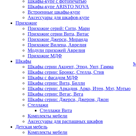
Шкафы-купе с фотопечатью
Шкафы-купе ARISTO NOVA
Встроенные шкафы-купе
Аксессуары для шкафов-купе
Прихожие
Прихожие серий: Сити, Мари
Прихожие серии Вита, Витас
Прихожие Джерси, Миранда
Прихожие Вилена, Аврелия
Модули прихожей Аврелия
Прихожие МДФ
Шкафы
М
Шкафы серии Акцент, Этюд, Уют, Гамма
Шкафы серии: Бронкс, Стелла, Стив
Шкафы с фасадом МДФ
Шкафы серии: Вита, Билли
Шкафы серии: Аркадия, Арко, Итен, Мэт, Мэтью
Шкафы серии: Вегас, Вега
Шкафы серии: Джерси, Джером, Джон
Стеллажи
Стеллажи Вита
Комплекты мебели
Аксессуары для распашных шкафов
Детская мебель
Комплекты мебели