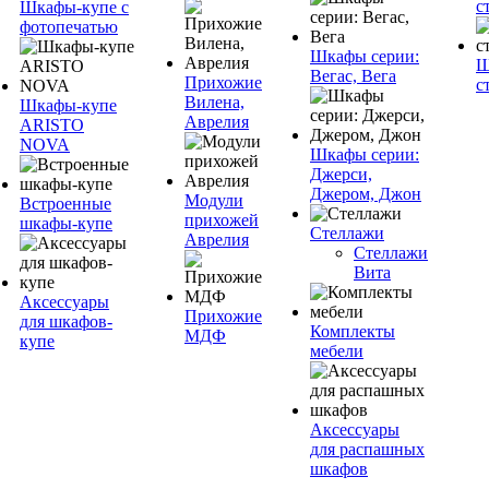
с
Шкафы-купе с
фотопечатью
Шкафы серии:
Ш
Вегас, Вега
Прихожие
с
Вилена,
Шкафы-купе
Аврелия
ARISTO
NOVA
Шкафы серии:
Джерси,
Джером, Джон
Модули
Встроенные
прихожей
шкафы-купе
Стеллажи
Аврелия
Стеллажи
Вита
Аксессуары
Прихожие
для шкафов-
Комплекты
МДФ
купе
мебели
Аксессуары
для распашных
шкафов