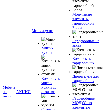
Модульные
элементы
гардеробной
Белла
Мини-кухни
Гардеробные на
заказ
Мини-
кухни
Комплекты
гардеробных
Двери-купе для
Комплекты
гардеробных
мини-
Мебель
кухни со
на
АКЦИИ
столами
заказ
Гардеробные
МОДУС по
элементам
Столы к