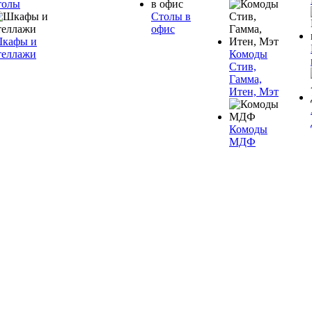
толы
Столы в
офис
кафы и
теллажи
Комоды
Стив,
Гамма,
Итен, Мэт
Комоды
МДФ