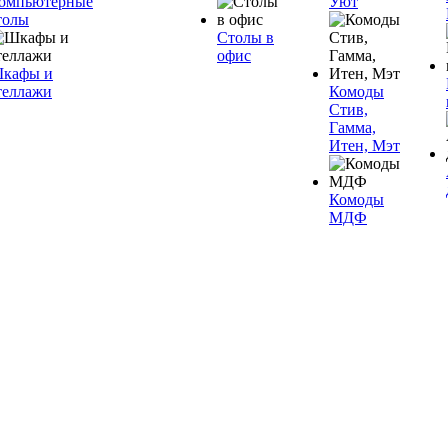
омпьютерные
Уют
толы
Столы в
офис
кафы и
теллажи
Комоды
Стив,
Гамма,
Итен, Мэт
Комоды
МДФ