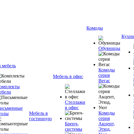
Комоды
Кухн
Обувницы
я мебель
Комоды
серия
Мебель в офис
Вегас
омплекты
ебели
Стеллажи
в офис
исьменные
Комоды
Мебель в
толы
серия
гостинную
Бренч-
Акцент,
системы
Этюд,