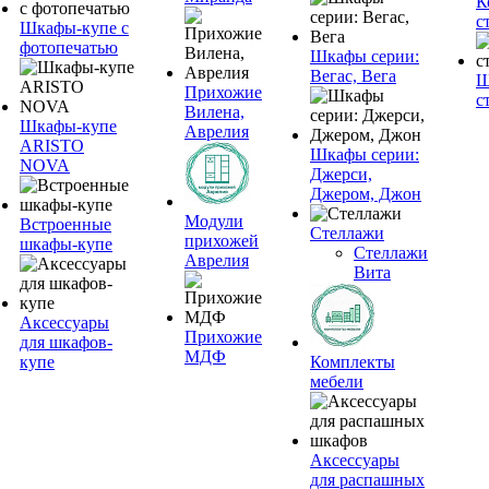
К
с
Шкафы-купе с
фотопечатью
Шкафы серии:
Вегас, Вега
Ш
Прихожие
с
Вилена,
Шкафы-купе
Аврелия
ARISTO
Шкафы серии:
NOVA
Джерси,
Джером, Джон
Модули
Встроенные
Стеллажи
прихожей
шкафы-купе
Стеллажи
Аврелия
Вита
Аксессуары
Прихожие
для шкафов-
МДФ
купе
Комплекты
мебели
Аксессуары
для распашных