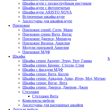
Шкафы-купе с пескоструйным рисунком
Шкафы-купе с фотопечатью
Шкафы-купе ARISTO NOVA
Встроенные шкафы-купе
Аксессуары для шкафов-купе
Прихожие
Прихожие серий: Сити, Мари
Прихожие серии Вита, Витас
Прихожие Джерси, Миранда
Прихожие Вилена, Аврелия
Модули прихожей Аврелия
Прихожие МДФ
Шкафы
М
Шкафы серии Акцент, Этюд, Уют, Гамма
Шкафы серии: Бронкс, Стелла, Стив
Шкафы с фасадом МДФ
Шкафы серии: Вита, Билли
Шкафы серии: Аркадия, Арко, Итен, Мэт, Мэтью
Шкафы серии: Вегас, Вега
Шкафы серии: Джерси, Джером, Джон
Стеллажи
Стеллажи Вита
Комплекты мебели
Аксессуары для распашных шкафов
Детская мебель