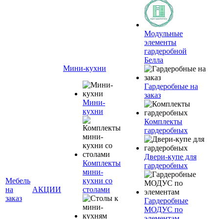
Модульные
элементы
гардеробной
Белла
Мини-кухни
Гардеробные на
заказ
Мини-
кухни
Комплекты
гардеробных
Двери-купе для
Комплекты
гардеробных
мини-
Мебель
кухни со
на
АКЦИИ
столами
заказ
Гардеробные
МОДУС по
элементам