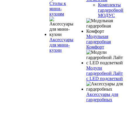
Столы к
Комплекты
мини-
гардеробной
кухням
МОДУС
Модульная
Аксессуары
гардеробная
для мини-
Комфорт
кухни
Модули
гардеробной Лайт
с LED подсветкой
Аксессуары для
гардеробных