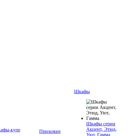
Шкафы
Шкафы серии
Акцент, Этюд,
афы-купе
Прихожие
Уют, Гамма