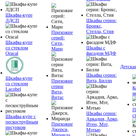
Шкафы-купе
ЛДСП
Шкафы серии:
Бронкс,
Стелла, Стив
Прихожие
серий:
Шкафы-купе
Сити,
со стеклом
Шкафы с
Мари
Oracal
фасадом МДФ
Детска
Шкафы серии:
Шкафы-купе
Вита, Билли
Прихожие
со стеклом
серии
К
Lacobel
Вита,
м
Витас
П
Шкафы серии:
с
Шкафы-купе с
Аркадия, Арко,
пескоструйным
Прихожие
Итен, Мэт,
рисунком
Джерси,
Мэтью
Миранда