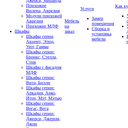
Джерси, Миранда
Прихожие
Как к
Услуги
Вилена, Аврелия
Модули прихожей
Замер
Аврелия
Мебель
помещения
Прихожие МДФ
на
Сборка и
Шкафы
заказ
установка
Шкафы серии
мебели
Акцент, Этюд,
Уют, Гамма
Шкафы серии:
Бронкс, Стелла,
Стив
Шкафы с фасадом
МДФ
Шкафы серии:
Вита, Билли
Шкафы серии:
Аркадия, Арко,
Итен, Мэт, Мэтью
Шкафы серии:
Вегас, Вега
Шкафы серии:
Джерси, Джером,
Джон