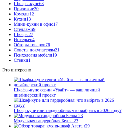
Шкафы-купе
63
Прихожие
20
Комоды
12
Кухни
13
Мини-кухни в офис
17
Стеллажи
9
Шкафы
27
Интерьер
4
Обзоры товаров
76
Советы покупателям
21
Психология мебели
19
Стенки
1
Это интересно
Шкафы-купе серии «Увайт» — ваш личный
дизайнерский проект
Шкаф-купе или гардеробная: что выбрать в 2026 году?
Модульная гардеробная Белла 23