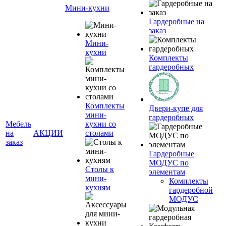
Мини-кухни
Гардеробные на
заказ
Мини-
кухни
Комплекты
гардеробных
Комплекты
Двери-купе для
мини-
гардеробных
Мебель
кухни со
на
АКЦИИ
столами
заказ
Гардеробные
МОДУС по
Столы к
элементам
мини-
Комплекты
кухням
гардеробной
МОДУС