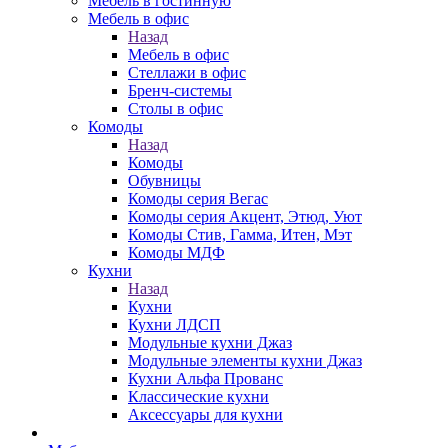
Мебель в гостинную
Мебель в офис
Назад
Мебель в офис
Стеллажи в офис
Бренч-системы
Столы в офис
Комоды
Назад
Комоды
Обувницы
Комоды серия Вегас
Комоды серия Акцент, Этюд, Уют
Комоды Стив, Гамма, Итен, Мэт
Комоды МДФ
Кухни
Назад
Кухни
Кухни ЛДСП
Модульные кухни Джаз
Модульные элементы кухни Джаз
Кухни Альфа Прованс
Классические кухни
Аксессуары для кухни