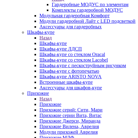
Гардеробные МОДУС по элементам
Комплекты гардеробной МОДУС
Модульная гардеробная Комфорт
Модули гардеробной Лайт с LED подсветкой
Аксессуары для гардеробных
Шкафы-купе
Назад
Шкафы-купе
Шкафы-купе ЛДСП
Шкафы-купе со стеклом Oracal
Шкафы-купе со стеклом Lacobel
Шкафы-купе с пескоструйным рисунком
Шкафы-купе с фотопечатью
Шкафы-купе ARISTO NOVA
Встроенные шкафы-купе
Аксессуары для шкафов-купе
Прихожие
Назад
Прихожие
Прихожие серий: Сити, Мари
Прихожие серии Вита, Витас
Прихожие Джерси, Миранда
Прихожие Вилена, Аврелия
Модули прихожей Аврелия
Прихожие МДФ