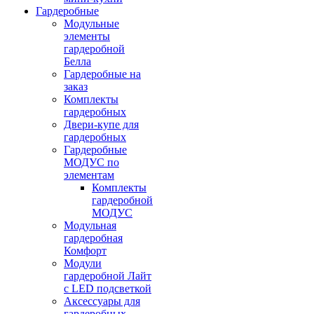
Гардеробные
Модульные
элементы
гардеробной
Белла
Гардеробные на
заказ
Комплекты
гардеробных
Двери-купе для
гардеробных
Гардеробные
МОДУС по
элементам
Комплекты
гардеробной
МОДУС
Модульная
гардеробная
Комфорт
Модули
гардеробной Лайт
с LED подсветкой
Аксессуары для
гардеробных