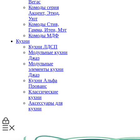
Вегас
Комоды серия
Акцент, Этюд,
Уют
Комоды Стив,
Гамма, Итен, Мэт
Комоды МДФ
Кухни
Кухни ЛДСП
Модульные кухни
Джаз
Модульные
элементы кухни
Джаз
Кухни Альфа
Прованс
Классические
кухни
Аксессуары для
кухни