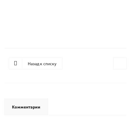
Кухня-шкаф Агата r41
47 670
руб.
/шт
Назад к списку
Комментарии