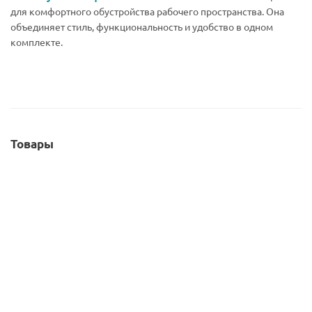
для комфортного обустройства рабочего пространства. Она
объединяет стиль, функциональность и удобство в одном
комплекте.
Товары
СОВЕТУЕМ
СОВЕТУЕМ
Кухня-шкаф Агата R44
Кухня-шкаф Агата r42