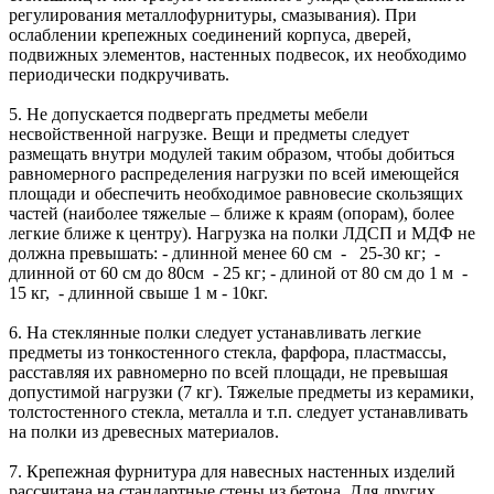
регулирования металлофурнитуры, смазывания). При
ослаблении крепежных соединений корпуса, дверей,
подвижных элементов, настенных подвесок, их необходимо
периодически подкручивать.
5. Не допускается подвергать предметы мебели
несвойственной нагрузке. Вещи и предметы следует
размещать внутри модулей таким образом, чтобы добиться
равномерного распределения нагрузки по всей имеющейся
площади и обеспечить необходимое равновесие скользящих
частей (наиболее тяжелые – ближе к краям (опорам), более
легкие ближе к центру). Нагрузка на полки ЛДСП и МДФ не
должна превышать: - длинной менее 60 см - 25-30 кг; -
длинной от 60 см до 80см - 25 кг; - длиной от 80 см до 1 м -
15 кг, - длинной свыше 1 м - 10кг.
6. На стеклянные полки следует устанавливать легкие
предметы из тонкостенного стекла, фарфора, пластмассы,
расставляя их равномерно по всей площади, не превышая
допустимой нагрузки (7 кг). Тяжелые предметы из керамики,
толстостенного стекла, металла и т.п. следует устанавливать
на полки из древесных материалов.
7. Крепежная фурнитура для навесных настенных изделий
рассчитана на стандартные стены из бетона. Для других