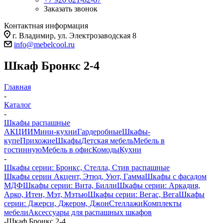
Заказать звонок
Контактная информация
г. Владимир, ул. Электрозаводская 8
info@mebelcool.ru
Шкаф Бронкс 2-4
Главная
-
Каталог
-
Шкафы распашные
АКЦИИ
Мини-кухни
Гардеробные
Шкафы-
купе
Прихожие
Шкафы
Детская мебель
Мебель в
гостинную
Мебель в офис
Комоды
Кухни
-
Шкафы серии: Бронкс, Стелла, Стив распашные
Шкафы серии Акцент, Этюд, Уют, Гамма
Шкафы с фасадом
МДФ
Шкафы серии: Вита, Билли
Шкафы серии: Аркадия,
Арко, Итен, Мэт, Мэтью
Шкафы серии: Вегас, Вега
Шкафы
серии: Джерси, Джером, Джон
Стеллажи
Комплекты
мебели
Аксессуары для распашных шкафов
-
Шкаф Бронкс 2-4