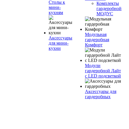
Столы к
Комплекты
мини-
гардеробной
кухням
МОДУС
Модульная
Аксессуары
гардеробная
для мини-
Комфорт
кухни
Модули
гардеробной Лайт
с LED подсветкой
Аксессуары для
гардеробных