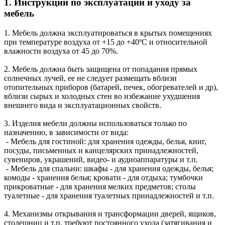
1. Инструкции по эксплуатации и уходу за
мебель
1. Мебель должна эксплуатироваться в крытых помещениях
при температуре воздуха от +15 до +40ºС и относительной
влажности воздуха от 45 до 70%.
2. Мебель должна быть защищена от попадания прямых
солнечных лучей, ее не следует размещать вблизи
отопительных приборов (батарей, печек, обогревателей и др),
вблизи сырых и холодных стен во избежание ухудшения
внешнего вида и эксплуатационных свойств.
3. Изделия мебели должны использоваться только по
назначению, в зависимости от вида:
- Мебель для гостиной: для хранения одежды, белья, книг,
посуды, письменных и канцелярских принадлежностей,
сувениров, украшений, видео- и аудиоаппаратуры и т.п.
- Мебель для спальни: шкафы - для хранения одежды, белья;
комоды - хранения белья; кровати - для отдыха; тумбочки
прикроватные - для хранения мелких предметов; столы
туалетные - для хранения туалетных принадлежностей и т.п.
4. Механизмы открывания и трансформации дверей, ящиков,
столешниц и т.п. требуют постоянного ухода (затягивания и