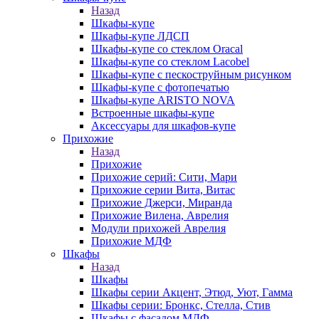
Назад
Шкафы-купе
Шкафы-купе ЛДСП
Шкафы-купе со стеклом Oracal
Шкафы-купе со стеклом Lacobel
Шкафы-купе с пескоструйным рисунком
Шкафы-купе с фотопечатью
Шкафы-купе ARISTO NOVA
Встроенные шкафы-купе
Аксессуары для шкафов-купе
Прихожие
Назад
Прихожие
Прихожие серий: Сити, Мари
Прихожие серии Вита, Витас
Прихожие Джерси, Миранда
Прихожие Вилена, Аврелия
Модули прихожей Аврелия
Прихожие МДФ
Шкафы
Назад
Шкафы
Шкафы серии Акцент, Этюд, Уют, Гамма
Шкафы серии: Бронкс, Стелла, Стив
Шкафы с фасадом МДФ