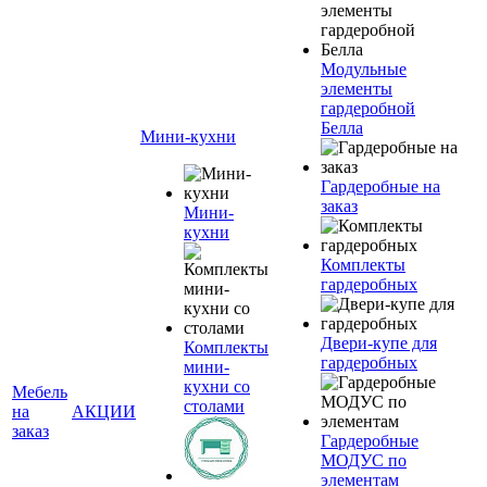
Модульные
элементы
гардеробной
Белла
Мини-кухни
Гардеробные на
заказ
Мини-
кухни
Комплекты
гардеробных
Двери-купе для
Комплекты
гардеробных
мини-
кухни со
Мебель
столами
на
АКЦИИ
заказ
Гардеробные
МОДУС по
элементам