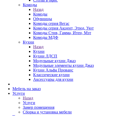
Столы в офис
Комоды
Назад
Комоды
Обувницы
Комоды серия Вегас
Комоды серия Акцент, Этюд, Уют
Комоды Стив, Гамма, Итен, Мэт
Комоды МДФ
Кухни
Назад
Кухни
Кухни ЛДСП
Модульные кухни Джаз
Модульные элементы кухни Джаз
Кухни Альфа Прованс
Классические кухни
Аксессуары для кухни
Мебель на заказ
Услуги
Назад
Услуги
Замер помещения
Сборка и установка мебели