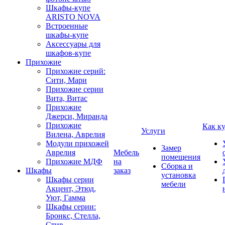
Шкафы-купе
ARISTO NOVA
Встроенные
шкафы-купе
Аксессуары для
шкафов-купе
Прихожие
Прихожие серий:
Сити, Мари
Прихожие серии
Вита, Витас
Прихожие
Джерси, Миранда
Прихожие
Как к
Услуги
Вилена, Аврелия
Модули прихожей
Замер
Аврелия
Мебель
помещения
Прихожие МДФ
на
Сборка и
Шкафы
заказ
установка
Шкафы серии
мебели
Акцент, Этюд,
Уют, Гамма
Шкафы серии:
Бронкс, Стелла,
Стив