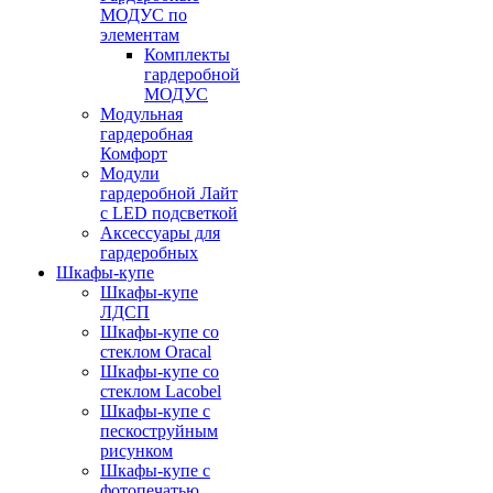
МОДУС по
элементам
Комплекты
гардеробной
МОДУС
Модульная
гардеробная
Комфорт
Модули
гардеробной Лайт
с LED подсветкой
Аксессуары для
гардеробных
Шкафы-купе
Шкафы-купе
ЛДСП
Шкафы-купе со
стеклом Oracal
Шкафы-купе со
стеклом Lacobel
Шкафы-купе с
пескоструйным
рисунком
Шкафы-купе с
фотопечатью