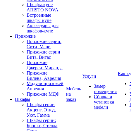
Шкафы-купе
ARISTO NOVA
Встроенные
шкафы-купе
Аксессуары для
шкафов-купе
Прихожие
Прихожие серий:
Сити, Мари
Прихожие серии
Вита, Витас
Прихожие
Джерси, Миранда
Прихожие
Как к
Услуги
Вилена, Аврелия
Модули прихожей
Замер
Аврелия
Мебель
помещения
Прихожие МДФ
на
Сборка и
Шкафы
заказ
установка
Шкафы серии
мебели
Акцент, Этюд,
Уют, Гамма
Шкафы серии:
Бронкс, Стелла,
Стив