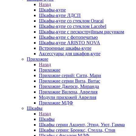
Назад
Шкафы-купе
Шкафы-купе ЛДСП
Шкафы-купе со стеклом Oracal
Шкафы-купе со стеклом Lacobel
Шкафы-купе с пескоструйным рисунком
Шкафы-купе с фотопечатью
Шкафы-купе ARISTO NOVA
Встроенные шкафы-купе
Аксессуары для шкафов-купе
Прихожие
Назад
Прихожие
Прихожие серий: Сити, Мари
Прихожие серии Вита, Витас
Прихожие Джерси, Миранда
Прихожие Вилена, Аврелия
Модули прихожей Аврелия
Прихожие МДФ
Шкафы
Назад
Шкафы
Шкафы серии Акцент, Этюд, Уют, Гамма
Шкафы серии: Бронкс, Стелла, Стив
Шкафы с фасадом МДФ