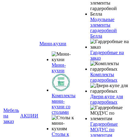
Модульные
элементы
гардеробной
Белла
Мини-кухни
Гардеробные на
заказ
Мини-
кухни
Комплекты
гардеробных
Комплекты
Двери-купе для
мини-
гардеробных
кухни со
Мебель
столами
на
АКЦИИ
заказ
Гардеробные
МОДУС по
Столы к
элементам