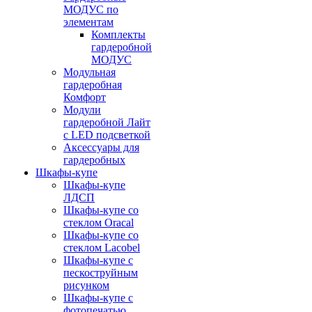
МОДУС по
элементам
Комплекты
гардеробной
МОДУС
Модульная
гардеробная
Комфорт
Модули
гардеробной Лайт
с LED подсветкой
Аксессуары для
гардеробных
Шкафы-купе
Шкафы-купе
ЛДСП
Шкафы-купе со
стеклом Oracal
Шкафы-купе со
стеклом Lacobel
Шкафы-купе с
пескоструйным
рисунком
Шкафы-купе с
фотопечатью