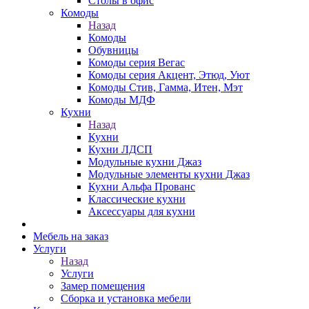
Столы в офис
Комоды
Назад
Комоды
Обувницы
Комоды серия Вегас
Комоды серия Акцент, Этюд, Уют
Комоды Стив, Гамма, Итен, Мэт
Комоды МДФ
Кухни
Назад
Кухни
Кухни ЛДСП
Модульные кухни Джаз
Модульные элементы кухни Джаз
Кухни Альфа Прованс
Классические кухни
Аксессуары для кухни
Мебель на заказ
Услуги
Назад
Услуги
Замер помещения
Сборка и установка мебели