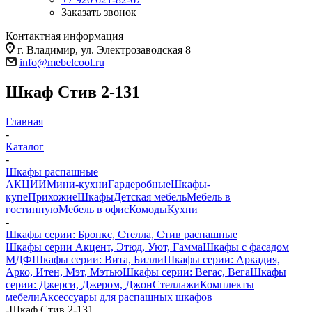
Заказать звонок
Контактная информация
г. Владимир, ул. Электрозаводская 8
info@mebelcool.ru
Шкаф Стив 2-131
Главная
-
Каталог
-
Шкафы распашные
АКЦИИ
Мини-кухни
Гардеробные
Шкафы-
купе
Прихожие
Шкафы
Детская мебель
Мебель в
гостинную
Мебель в офис
Комоды
Кухни
-
Шкафы серии: Бронкс, Стелла, Стив распашные
Шкафы серии Акцент, Этюд, Уют, Гамма
Шкафы с фасадом
МДФ
Шкафы серии: Вита, Билли
Шкафы серии: Аркадия,
Арко, Итен, Мэт, Мэтью
Шкафы серии: Вегас, Вега
Шкафы
серии: Джерси, Джером, Джон
Стеллажи
Комплекты
мебели
Аксессуары для распашных шкафов
-
Шкаф Стив 2-131