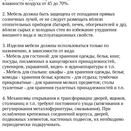
влажности воздуха от 45 до 70%.
2. Мебель должна быть защищена от попадания прямых
солнечных лучей, ее не следует размещать вблизи
отопительных приборов (батарей, печек, обогревателей и др),
вблизи сырых и холодных стен во избежание ухудшения
внешнего вида и эксплуатационных свойств.
3. Изделия мебели должны использоваться только по
назначению, в зависимости от вида:
- Мебель для гостиной: для хранения одежды, белья, книг,
посуды, письменных и канцелярских принадлежностей,
сувениров, украшений, видео- и аудиоаппаратуры и т.п.
- Мебель для спальни: шкафы - для хранения одежды, белья;
комоды - хранения белья; кровати - для отдыха; тумбочки
прикроватные - для хранения мелких предметов; столы
туалетные - для хранения туалетных принадлежностей и т.п.
4. Механизмы открывания и трансформации дверей, ящиков,
столешниц и т.п. требуют постоянного ухода (затягивания и
регулирования металлофурнитуры, смазывания). При
ослаблении крепежных соединений корпуса, дверей,
подвижных элементов, настенных подвесок, их необходимо
периодически подкручивать.