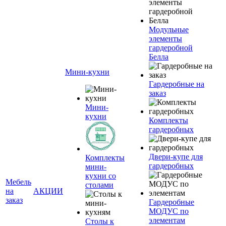
Модульные
элементы
гардеробной
Белла
Мини-кухни
Гардеробные на
заказ
Мини-
кухни
Комплекты
гардеробных
Двери-купе для
Комплекты
гардеробных
мини-
кухни со
Мебель
столами
на
АКЦИИ
заказ
Гардеробные
МОДУС по
элементам
Столы к