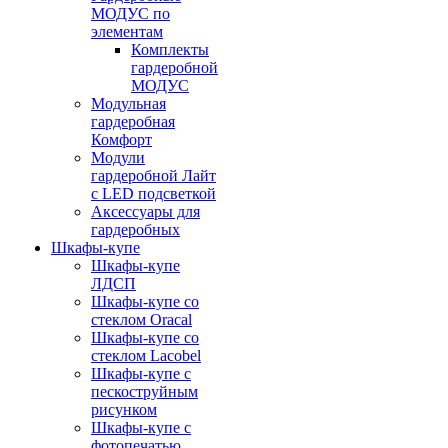
МОДУС по
элементам
Комплекты
гардеробной
МОДУС
Модульная
гардеробная
Комфорт
Модули
гардеробной Лайт
с LED подсветкой
Аксессуары для
гардеробных
Шкафы-купе
Шкафы-купе
ЛДСП
Шкафы-купе со
стеклом Oracal
Шкафы-купе со
стеклом Lacobel
Шкафы-купе с
пескоструйным
рисунком
Шкафы-купе с
фотопечатью