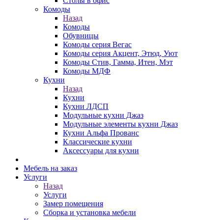
Столы в офис
Комоды
Назад
Комоды
Обувницы
Комоды серия Вегас
Комоды серия Акцент, Этюд, Уют
Комоды Стив, Гамма, Итен, Мэт
Комоды МДФ
Кухни
Назад
Кухни
Кухни ЛДСП
Модульные кухни Джаз
Модульные элементы кухни Джаз
Кухни Альфа Прованс
Классические кухни
Аксессуары для кухни
Мебель на заказ
Услуги
Назад
Услуги
Замер помещения
Сборка и установка мебели