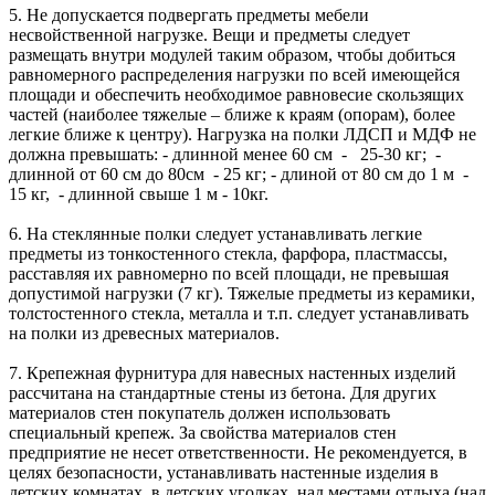
5. Не допускается подвергать предметы мебели
несвойственной нагрузке. Вещи и предметы следует
размещать внутри модулей таким образом, чтобы добиться
равномерного распределения нагрузки по всей имеющейся
площади и обеспечить необходимое равновесие скользящих
частей (наиболее тяжелые – ближе к краям (опорам), более
легкие ближе к центру). Нагрузка на полки ЛДСП и МДФ не
должна превышать: - длинной менее 60 см - 25-30 кг; -
длинной от 60 см до 80см - 25 кг; - длиной от 80 см до 1 м -
15 кг, - длинной свыше 1 м - 10кг.
6. На стеклянные полки следует устанавливать легкие
предметы из тонкостенного стекла, фарфора, пластмассы,
расставляя их равномерно по всей площади, не превышая
допустимой нагрузки (7 кг). Тяжелые предметы из керамики,
толстостенного стекла, металла и т.п. следует устанавливать
на полки из древесных материалов.
7. Крепежная фурнитура для навесных настенных изделий
рассчитана на стандартные стены из бетона. Для других
материалов стен покупатель должен использовать
специальный крепеж. За свойства материалов стен
предприятие не несет ответственности. Не рекомендуется, в
целях безопасности, устанавливать настенные изделия в
детских комнатах, в детских уголках, над местами отдыха (над