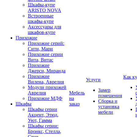
Шкафы-купе
ARISTO NOVA
Встроенные
шкафы-купе
Аксессуары для
шкафов-купе
Прихожие
Прихожие серий:
Сити, Мари
Прихожие серии
Вита, Витас
Прихожие
Джерси, Миранда
Прихожие
Как к
Услуги
Вилена, Аврелия
Модули прихожей
Замер
Аврелия
Мебель
помещения
Прихожие МДФ
на
Сборка и
Шкафы
заказ
установка
Шкафы серии
мебели
Акцент, Этюд,
Уют, Гамма
Шкафы серии:
Бронкс, Стелла,
Стив