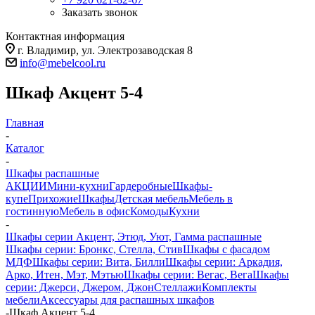
Заказать звонок
Контактная информация
г. Владимир, ул. Электрозаводская 8
info@mebelcool.ru
Шкаф Акцент 5-4
Главная
-
Каталог
-
Шкафы распашные
АКЦИИ
Мини-кухни
Гардеробные
Шкафы-
купе
Прихожие
Шкафы
Детская мебель
Мебель в
гостинную
Мебель в офис
Комоды
Кухни
-
Шкафы серии Акцент, Этюд, Уют, Гамма распашные
Шкафы серии: Бронкс, Стелла, Стив
Шкафы с фасадом
МДФ
Шкафы серии: Вита, Билли
Шкафы серии: Аркадия,
Арко, Итен, Мэт, Мэтью
Шкафы серии: Вегас, Вега
Шкафы
серии: Джерси, Джером, Джон
Стеллажи
Комплекты
мебели
Аксессуары для распашных шкафов
-
Шкаф Акцент 5-4