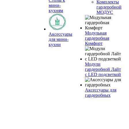
Столы к
Комплекты
мини-
гардеробной
кухням
МОДУС
Модульная
Аксессуары
гардеробная
для мини-
Комфорт
кухни
Модули
гардеробной Лайт
с LED подсветкой
Аксессуары для
гардеробных