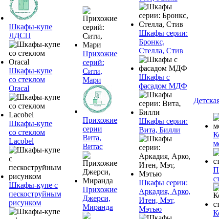
Шкафы-купе
Шкафы серии:
ЛДСП
Бронкс,
Стелла, Стив
Прихожие
серий:
Шкафы-купе
Сити,
Шкафы с
со стеклом
Мари
фасадом МДФ
Oracal
Детска
Прихожие
Шкафы серии:
Шкафы-купе
серии
Вита, Билли
со стеклом
К
Вита,
Lacobel
м
Витас
П
с
Шкафы серии:
Шкафы-купе с
Прихожие
Аркадия, Арко,
пескоструйным
Джерси,
Итен, Мэт,
рисунком
Миранда
Мэтью
К