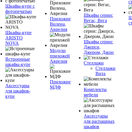
с
Шкафы-купе с
фотопечатью
Шкафы серии:
Ш
Прихожие
Вегас, Вега
с
Вилена,
Аврелия
Шкафы-купе
ARISTO
Шкафы серии:
NOVA
Джерси,
Модули
Джером, Джон
прихожей
Встроенные
Аврелия
Стеллажи
шкафы-купе
Стеллажи
Вита
Прихожие
Аксессуары
МДФ
Комплекты
для шкафов-
мебели
купе
Аксессуары
для распашных
шкафов