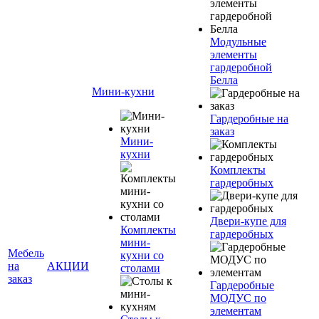
Модульные
элементы
гардеробной
Белла
Мини-кухни
Гардеробные на
заказ
Мини-
кухни
Комплекты
гардеробных
Двери-купе для
Комплекты
гардеробных
мини-
Мебель
кухни со
на
АКЦИИ
столами
заказ
Гардеробные
МОДУС по
элементам