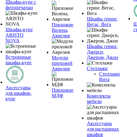
Шкафы-купе с
фотопечатью
Шкафы серии:
Ш
Вегас, Вега
Прихожие
Шкафы-купе
с
Вилена,
ARISTO
Аврелия
NOVA
Шкафы серии:
Джерси,
Встроенные
Джером, Джон
Модули
шкафы-купе
прихожей
Стеллажи
Аврелия
Стеллажи
Вита
Аксессуары
Прихожие
для шкафов-
МДФ
Комплекты
купе
мебели
Аксессуары
для распашных
шкафов