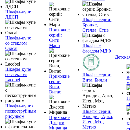
Шкафы-купе
ЛДСП
Шкафы серии:
Бронкс,
Прихожие
Стелла, Стив
серий:
Шкафы-купе
Сити,
со стеклом
Мари
Шкафы с
Oracal
фасадом МДФ
Детска
Шкафы-купе
со стеклом
Шкафы серии:
Прихожие
К
Lacobel
Вита, Билли
серии
м
Вита,
Витас
П
с
Шкафы-купе с
пескоструйным
Шкафы серии:
рисунком
Аркадия, Арко,
Прихожие
Итен, Мэт,
Джерси,
К
Мэтью
Миранда
с