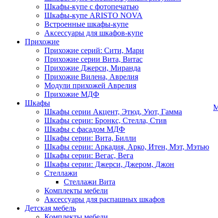
Шкафы-купе с фотопечатью
Шкафы-купе ARISTO NOVA
Встроенные шкафы-купе
Аксессуары для шкафов-купе
Прихожие
Прихожие серий: Сити, Мари
Прихожие серии Вита, Витас
Прихожие Джерси, Миранда
Прихожие Вилена, Аврелия
Модули прихожей Аврелия
Прихожие МДФ
Шкафы
М
Шкафы серии Акцент, Этюд, Уют, Гамма
Шкафы серии: Бронкс, Стелла, Стив
Шкафы с фасадом МДФ
Шкафы серии: Вита, Билли
Шкафы серии: Аркадия, Арко, Итен, Мэт, Мэтью
Шкафы серии: Вегас, Вега
Шкафы серии: Джерси, Джером, Джон
Стеллажи
Стеллажи Вита
Комплекты мебели
Аксессуары для распашных шкафов
Детская мебель
Комплекты мебели