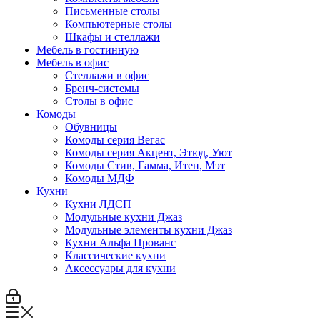
Письменные столы
Компьютерные столы
Шкафы и стеллажи
Мебель в гостинную
Мебель в офис
Стеллажи в офис
Бренч-системы
Столы в офис
Комоды
Обувницы
Комоды серия Вегас
Комоды серия Акцент, Этюд, Уют
Комоды Стив, Гамма, Итен, Мэт
Комоды МДФ
Кухни
Кухни ЛДСП
Модульные кухни Джаз
Модульные элементы кухни Джаз
Кухни Альфа Прованс
Классические кухни
Аксессуары для кухни