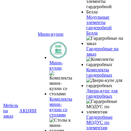
Модульные
элементы
гардеробной
Белла
Мини-кухни
Гардеробные на
заказ
Мини-
кухни
Комплекты
гардеробных
Двери-купе для
гардеробных
Комплекты
мини-
Мебель
кухни со
на
АКЦИИ
столами
заказ
Гардеробные
МОДУС по
элементам