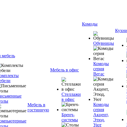
Комоды
Кухн
Обувницы
я мебель
Комоды
серия
Мебель в офис
Вегас
омплекты
ебели
Стеллажи
исьменные
в офис
толы
Комоды
Мебель в
серия
гостинную
Бренч-
Акцент,
системы
Этюд,
омпьютерные
Уют
толы