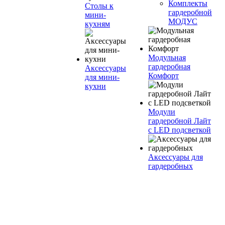
Комплекты
Столы к
гардеробной
мини-
МОДУС
кухням
Модульная
гардеробная
Аксессуары
Комфорт
для мини-
кухни
Модули
гардеробной Лайт
с LED подсветкой
Аксессуары для
гардеробных