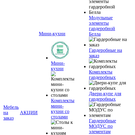
Модульные
элементы
гардеробной
Мини-кухни
Белла
Гардеробные на
заказ
Мини-
кухни
Комплекты
гардеробных
Двери-купе для
гардеробных
Комплекты
мини-
Мебель
кухни со
на
АКЦИИ
столами
заказ
Гардеробные
МОДУС по
элементам