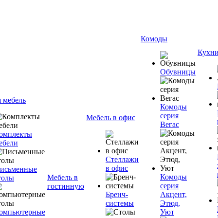
Комоды
Кухн
Обувницы
я мебель
Комоды
серия
Мебель в офис
Вегас
омплекты
ебели
Стеллажи
в офис
исьменные
Комоды
Мебель в
толы
серия
гостинную
Бренч-
Акцент,
системы
Этюд,
омпьютерные
Уют