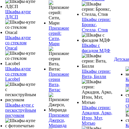
Шкафы-купе
ЛДСП
Шкафы серии:
Бронкс,
Прихожие
Стелла, Стив
серий:
Шкафы-купе
Сити,
со стеклом
Мари
Шкафы с
Oracal
фасадом МДФ
Детска
Шкафы-купе
Шкафы серии:
со стеклом
Прихожие
Вита, Билли
Lacobel
серии
К
Вита,
м
Витас
П
Шкафы-купе с
с
Шкафы серии:
пескоструйным
Аркадия, Арко,
Прихожие
рисунком
Итен, Мэт,
Джерси,
Мэтью
Миранда
К