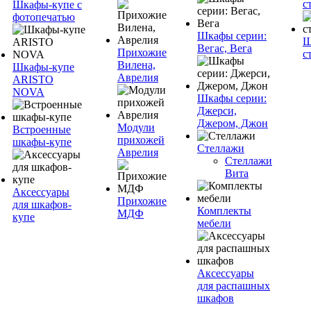
с
Шкафы-купе с
фотопечатью
Шкафы серии:
Ш
Вегас, Вега
Прихожие
с
Вилена,
Шкафы-купе
Аврелия
ARISTO
NOVA
Шкафы серии:
Джерси,
Джером, Джон
Модули
Встроенные
прихожей
шкафы-купе
Стеллажи
Аврелия
Стеллажи
Вита
Аксессуары
Прихожие
для шкафов-
Комплекты
МДФ
купе
мебели
Аксессуары
для распашных
шкафов