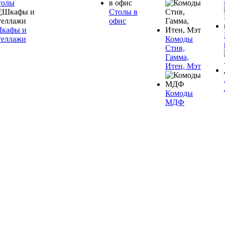
толы
Столы в
офис
кафы и
теллажи
Комоды
Стив,
Гамма,
Итен, Мэт
Комоды
МДФ