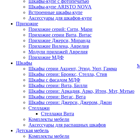
Шкафы-купе с фотопечатью
Шкафы-купе ARISTO NOVA
Встроенные шкафы-купе
Аксессуары для шкафов-купе
Прихожие
Прихожие серий: Сити, Мари
Прихожие серии Вита, Витас
Прихожие Джерси, Миранда
Прихожие Вилена, Аврелия
Модули прихожей Аврелия
Прихожие МДФ
Шкафы
М
Шкафы серии Акцент, Этюд, Уют, Гамма
Шкафы серии: Бронкс, Стелла, Стив
Шкафы с фасадом МДФ
Шкафы серии: Вита, Билли
Шкафы серии: Аркадия, Арко, Итен, Мэт, Мэтью
Шкафы серии: Вегас, Вега
Шкафы серии: Джерси, Джером, Джон
Стеллажи
Стеллажи Вита
Комплекты мебели
Аксессуары для распашных шкафов
Детская мебель
Комплекты мебели