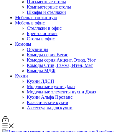
Письменные столы
Компьютерные столы
Шкафы и стеллажи
Мебель в гостинную
Мебель в офис
Стеллажи в офис
Бренч-системы
Столы в офис
Комоды
Обувницы
Комоды серия Вегас
Комоды серия Акцент, Этюд, Уют
Комоды Стив, Гамма, Итен, Мэт
Комоды МДФ
Кухни
Кухни ЛДСП
Модульные кухни Джаз
Модульные элементы кухни Джаз
Кухни Альфа Прованс
Классические кухни
Аксессуары для кухни