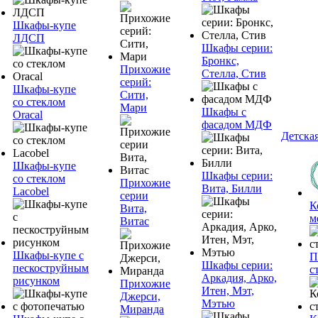
Шкафы-купе
ЛДСП
Шкафы серии:
Бронкс,
Прихожие
Стелла, Стив
серий:
Шкафы-купе
Сити,
со стеклом
Мари
Шкафы с
Oracal
фасадом МДФ
Детска
Шкафы-купе
Шкафы серии:
со стеклом
Прихожие
Вита, Билли
Lacobel
серии
К
Вита,
м
Витас
Шкафы-купе с
П
Шкафы серии:
пескоструйным
с
Аркадия, Арко,
рисунком
Прихожие
Итен, Мэт,
Джерси,
Мэтью
Миранда