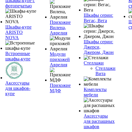
Шкафы-купе с
К
фотопечатью
с
Шкафы серии:
Вегас, Вега
Ш
Прихожие
Шкафы-купе
с
Вилена,
ARISTO
Аврелия
NOVA
Шкафы серии:
Джерси,
Джером, Джон
Встроенные
Модули
шкафы-купе
прихожей
Стеллажи
Аврелия
Стеллажи
Вита
Аксессуары
Прихожие
для шкафов-
Комплекты
МДФ
купе
мебели
Аксессуары
для распашных
шкафов