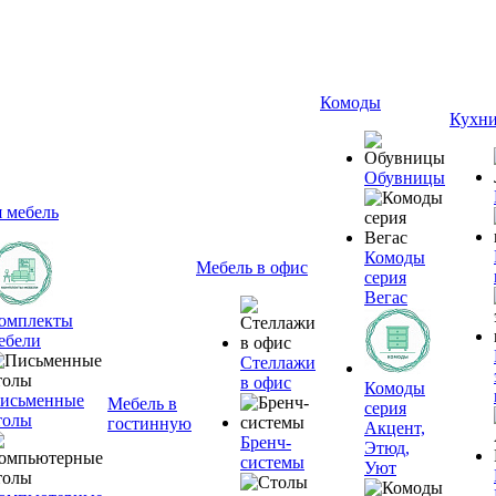
Комоды
Кухн
Обувницы
я мебель
Комоды
Мебель в офис
серия
Вегас
омплекты
ебели
Стеллажи
в офис
Комоды
исьменные
Мебель в
серия
толы
гостинную
Акцент,
Бренч-
Этюд,
системы
Уют