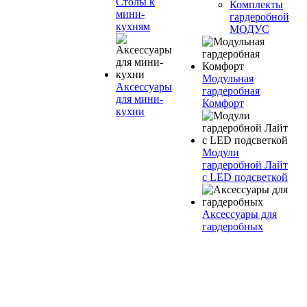
Столы к
Комплекты
мини-
гардеробной
кухням
МОДУС
Модульная
Аксессуары
гардеробная
для мини-
Комфорт
кухни
Модули
гардеробной Лайт
с LED подсветкой
Аксессуары для
гардеробных