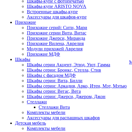
Шкафы-купе с фотопечатью
Шкафы-купе ARISTO NOVA
Встроенные шкафы-купе
Аксессуары для шкафов-купе
Прихожие
Прихожие серий: Сити, Мари
Прихожие серии Вита, Витас
Прихожие Джерси, Миранда
Прихожие Вилена, Аврелия
Модули прихожей Аврелия
Прихожие МДФ
Шкафы
М
Шкафы серии Акцент, Этюд, Уют, Гамма
Шкафы серии: Бронкс, Стелла, Стив
Шкафы с фасадом МДФ
Шкафы серии: Вита, Билли
Шкафы серии: Аркадия, Арко, Итен, Мэт, Мэтью
Шкафы серии: Вегас, Вега
Шкафы серии: Джерси, Джером, Джон
Стеллажи
Стеллажи Вита
Комплекты мебели
Аксессуары для распашных шкафов
Детская мебель
Комплекты мебели