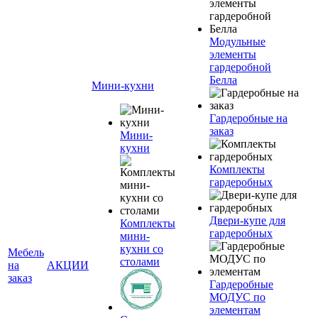
Модульные
элементы
гардеробной
Белла
Мини-кухни
Гардеробные на
заказ
Мини-
кухни
Комплекты
гардеробных
Двери-купе для
Комплекты
гардеробных
мини-
кухни со
Мебель
столами
на
АКЦИИ
заказ
Гардеробные
МОДУС по
элементам