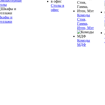
омпьютерные
толы
Столы в
офис
Комоды
кафы и
Стив,
теллажи
Гамма,
Итен, Мэт
Комоды
МДФ