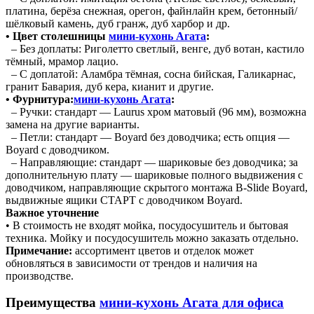
платина, берёза снежная, орегон, файнлайн крем, бетонный/
шёлковый камень, дуб гранж, дуб харбор и др.
• Цвет столешницы
мини-кухонь Агата
:
– Без доплаты: Риголетто светлый, венге, дуб вотан, кастило
тёмный, мрамор лацио.
– С доплатой: Аламбра тёмная, сосна бийская, Галикарнас,
гранит Бавария, дуб кера, кианит и другие.
• Фурнитура:
мини-кухонь Агата
:
– Ручки: стандарт — Laurus хром матовый (96 мм), возможна
замена на другие варианты.
– Петли: стандарт — Boyard без доводчика; есть опция —
Boyard с доводчиком.
– Направляющие: стандарт — шариковые без доводчика; за
дополнительную плату — шариковые полного выдвижения с
доводчиком, направляющие скрытого монтажа B-Slide Boyard,
выдвижные ящики СТАРТ с доводчиком Boyard.
Важное уточнение
• В стоимость не входят мойка, посудосушитель и бытовая
техника. Мойку и посудосушитель можно заказать отдельно.
Примечание:
ассортимент цветов и отделок может
обновляться в зависимости от трендов и наличия на
производстве.
Преимущества
мини-кухонь Агата для офиса