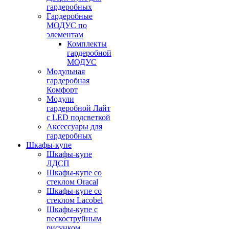
гардеробных
Гардеробные
МОДУС по
элементам
Комплекты
гардеробной
МОДУС
Модульная
гардеробная
Комфорт
Модули
гардеробной Лайт
с LED подсветкой
Аксессуары для
гардеробных
Шкафы-купе
Шкафы-купе
ЛДСП
Шкафы-купе со
стеклом Oracal
Шкафы-купе со
стеклом Lacobel
Шкафы-купе с
пескоструйным
рисунком