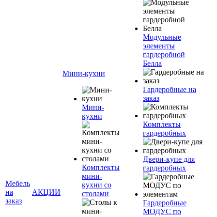
Модульные
элементы
гардеробной
Белла
Мини-кухни
Гардеробные на
заказ
Мини-
кухни
Комплекты
гардеробных
Двери-купе для
Комплекты
гардеробных
мини-
Мебель
кухни со
на
АКЦИИ
столами
заказ
Гардеробные
МОДУС по