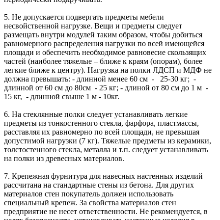
5. Не допускается подвергать предметы мебели
несвойственной нагрузке. Вещи и предметы следует
размещать внутри модулей таким образом, чтобы добиться
равномерного распределения нагрузки по всей имеющейся
площади и обеспечить необходимое равновесие скользящих
частей (наиболее тяжелые – ближе к краям (опорам), более
легкие ближе к центру). Нагрузка на полки ЛДСП и МДФ не
должна превышать: - длинной менее 60 см - 25-30 кг; -
длинной от 60 см до 80см - 25 кг; - длиной от 80 см до 1 м -
15 кг, - длинной свыше 1 м - 10кг.
6. На стеклянные полки следует устанавливать легкие
предметы из тонкостенного стекла, фарфора, пластмассы,
расставляя их равномерно по всей площади, не превышая
допустимой нагрузки (7 кг). Тяжелые предметы из керамики,
толстостенного стекла, металла и т.п. следует устанавливать
на полки из древесных материалов.
7. Крепежная фурнитура для навесных настенных изделий
рассчитана на стандартные стены из бетона. Для других
материалов стен покупатель должен использовать
специальный крепеж. За свойства материалов стен
предприятие не несет ответственности. Не рекомендуется, в