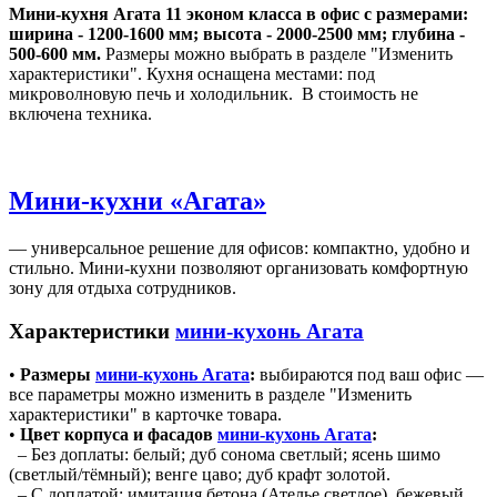
Мини-кухня Агата 11 эконом класса в офис с размерами:
ширина - 1200-1600 мм; высота - 2000-2500 мм; глубина -
500-600 мм.
Размеры можно выбрать в разделе "Изменить
характеристики". Кухня оснащена местами: под
микроволновую печь и холодильник. В стоимость не
включена техника.
Мини-кухни «Агата»
— универсальное решение для офисов: компактно, удобно и
стильно. Мини-кухни позволяют организовать комфортную
зону для отдыха сотрудников.
Характеристики
мини-кухонь Агата
•
Размеры
мини-кухонь Агата
:
выбираются под ваш офис —
все параметры можно изменить в разделе "Изменить
характеристики" в карточке товара.
•
Цвет корпуса и фасадов
мини-кухонь Агата
:
– Без доплаты: белый; дуб сонома светлый; ясень шимо
(светлый/тёмный); венге цаво; дуб крафт золотой.
– С доплатой: имитация бетона (Ателье светлое), бежевый,