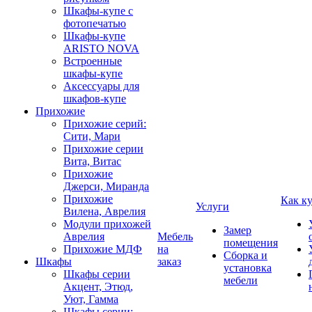
Шкафы-купе с
фотопечатью
Шкафы-купе
ARISTO NOVA
Встроенные
шкафы-купе
Аксессуары для
шкафов-купе
Прихожие
Прихожие серий:
Сити, Мари
Прихожие серии
Вита, Витас
Прихожие
Джерси, Миранда
Прихожие
Как к
Услуги
Вилена, Аврелия
Модули прихожей
Замер
Аврелия
Мебель
помещения
Прихожие МДФ
на
Сборка и
Шкафы
заказ
установка
Шкафы серии
мебели
Акцент, Этюд,
Уют, Гамма
Шкафы серии: