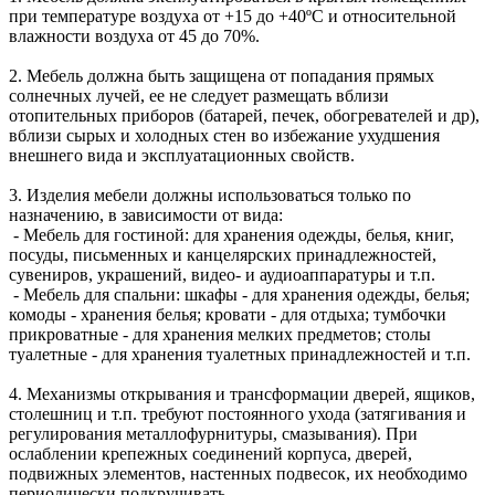
при температуре воздуха от +15 до +40ºС и относительной
влажности воздуха от 45 до 70%.
2. Мебель должна быть защищена от попадания прямых
солнечных лучей, ее не следует размещать вблизи
отопительных приборов (батарей, печек, обогревателей и др),
вблизи сырых и холодных стен во избежание ухудшения
внешнего вида и эксплуатационных свойств.
3. Изделия мебели должны использоваться только по
назначению, в зависимости от вида:
- Мебель для гостиной: для хранения одежды, белья, книг,
посуды, письменных и канцелярских принадлежностей,
сувениров, украшений, видео- и аудиоаппаратуры и т.п.
- Мебель для спальни: шкафы - для хранения одежды, белья;
комоды - хранения белья; кровати - для отдыха; тумбочки
прикроватные - для хранения мелких предметов; столы
туалетные - для хранения туалетных принадлежностей и т.п.
4. Механизмы открывания и трансформации дверей, ящиков,
столешниц и т.п. требуют постоянного ухода (затягивания и
регулирования металлофурнитуры, смазывания). При
ослаблении крепежных соединений корпуса, дверей,
подвижных элементов, настенных подвесок, их необходимо
периодически подкручивать.