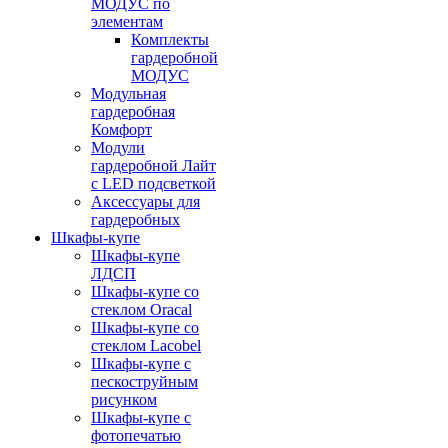
МОДУС по
элементам
Комплекты
гардеробной
МОДУС
Модульная
гардеробная
Комфорт
Модули
гардеробной Лайт
с LED подсветкой
Аксессуары для
гардеробных
Шкафы-купе
Шкафы-купе
ЛДСП
Шкафы-купе со
стеклом Oracal
Шкафы-купе со
стеклом Lacobel
Шкафы-купе с
пескоструйным
рисунком
Шкафы-купе с
фотопечатью