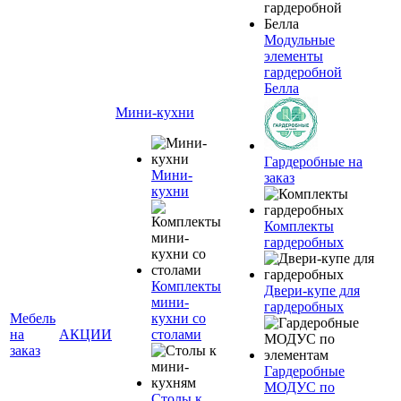
Модульные
элементы
гардеробной
Белла
Мини-кухни
Гардеробные на
Мини-
заказ
кухни
Комплекты
гардеробных
Комплекты
Двери-купе для
мини-
гардеробных
Мебель
кухни со
на
АКЦИИ
столами
заказ
Гардеробные
МОДУС по
Столы к