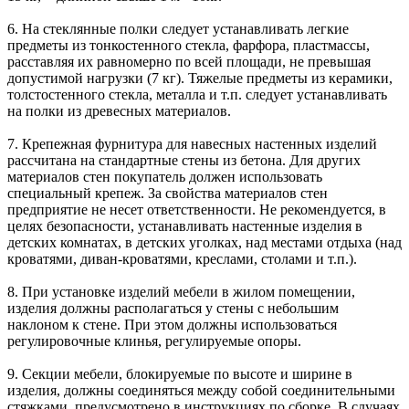
6. На стеклянные полки следует устанавливать легкие
предметы из тонкостенного стекла, фарфора, пластмассы,
расставляя их равномерно по всей площади, не превышая
допустимой нагрузки (7 кг). Тяжелые предметы из керамики,
толстостенного стекла, металла и т.п. следует устанавливать
на полки из древесных материалов.
7. Крепежная фурнитура для навесных настенных изделий
рассчитана на стандартные стены из бетона. Для других
материалов стен покупатель должен использовать
специальный крепеж. За свойства материалов стен
предприятие не несет ответственности. Не рекомендуется, в
целях безопасности, устанавливать настенные изделия в
детских комнатах, в детских уголках, над местами отдыха (над
кроватями, диван-кроватями, креслами, столами и т.п.).
8. При установке изделий мебели в жилом помещении,
изделия должны располагаться у стены с небольшим
наклоном к стене. При этом должны использоваться
регулировочные клинья, регулируемые опоры.
9. Секции мебели, блокируемые по высоте и ширине в
изделия, должны соединяться между собой соединительными
стяжками, предусмотрено в инструкциях по сборке. В случаях