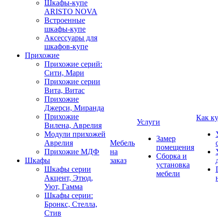
Шкафы-купе
ARISTO NOVA
Встроенные
шкафы-купе
Аксессуары для
шкафов-купе
Прихожие
Прихожие серий:
Сити, Мари
Прихожие серии
Вита, Витас
Прихожие
Джерси, Миранда
Прихожие
Как к
Услуги
Вилена, Аврелия
Модули прихожей
Замер
Аврелия
Мебель
помещения
Прихожие МДФ
на
Сборка и
Шкафы
заказ
установка
Шкафы серии
мебели
Акцент, Этюд,
Уют, Гамма
Шкафы серии:
Бронкс, Стелла,
Стив