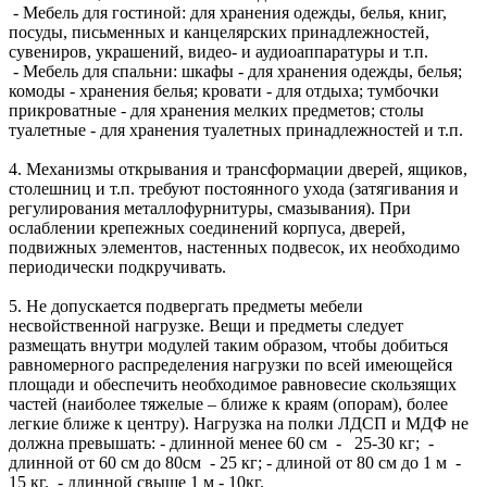
- Мебель для гостиной: для хранения одежды, белья, книг,
посуды, письменных и канцелярских принадлежностей,
сувениров, украшений, видео- и аудиоаппаратуры и т.п.
- Мебель для спальни: шкафы - для хранения одежды, белья;
комоды - хранения белья; кровати - для отдыха; тумбочки
прикроватные - для хранения мелких предметов; столы
туалетные - для хранения туалетных принадлежностей и т.п.
4. Механизмы открывания и трансформации дверей, ящиков,
столешниц и т.п. требуют постоянного ухода (затягивания и
регулирования металлофурнитуры, смазывания). При
ослаблении крепежных соединений корпуса, дверей,
подвижных элементов, настенных подвесок, их необходимо
периодически подкручивать.
5. Не допускается подвергать предметы мебели
несвойственной нагрузке. Вещи и предметы следует
размещать внутри модулей таким образом, чтобы добиться
равномерного распределения нагрузки по всей имеющейся
площади и обеспечить необходимое равновесие скользящих
частей (наиболее тяжелые – ближе к краям (опорам), более
легкие ближе к центру). Нагрузка на полки ЛДСП и МДФ не
должна превышать: - длинной менее 60 см - 25-30 кг; -
длинной от 60 см до 80см - 25 кг; - длиной от 80 см до 1 м -
15 кг, - длинной свыше 1 м - 10кг.