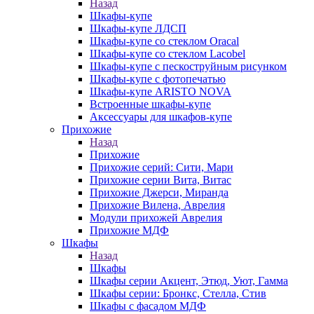
Назад
Шкафы-купе
Шкафы-купе ЛДСП
Шкафы-купе со стеклом Oracal
Шкафы-купе со стеклом Lacobel
Шкафы-купе с пескоструйным рисунком
Шкафы-купе с фотопечатью
Шкафы-купе ARISTO NOVA
Встроенные шкафы-купе
Аксессуары для шкафов-купе
Прихожие
Назад
Прихожие
Прихожие серий: Сити, Мари
Прихожие серии Вита, Витас
Прихожие Джерси, Миранда
Прихожие Вилена, Аврелия
Модули прихожей Аврелия
Прихожие МДФ
Шкафы
Назад
Шкафы
Шкафы серии Акцент, Этюд, Уют, Гамма
Шкафы серии: Бронкс, Стелла, Стив
Шкафы с фасадом МДФ