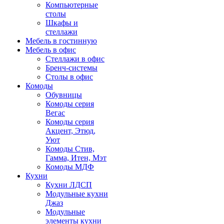
Компьютерные
столы
Шкафы и
стеллажи
Мебель в гостинную
Мебель в офис
Стеллажи в офис
Бренч-системы
Столы в офис
Комоды
Обувницы
Комоды серия
Вегас
Комоды серия
Акцент, Этюд,
Уют
Комоды Стив,
Гамма, Итен, Мэт
Комоды МДФ
Кухни
Кухни ЛДСП
Модульные кухни
Джаз
Модульные
элементы кухни