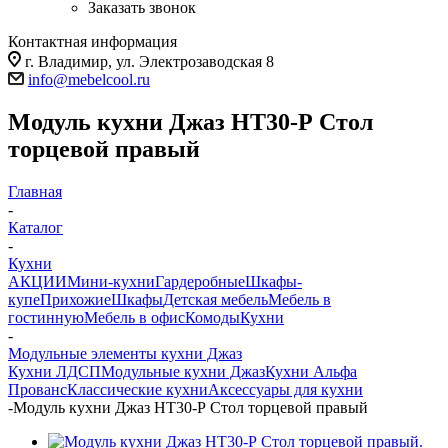
Заказать звонок
Контактная информация
г. Владимир, ул. Электрозаводская 8
info@mebelcool.ru
Модуль кухни Джаз НТ30-Р Стол
торцевой правый
Главная
-
Каталог
-
Кухни
АКЦИИ
Мини-кухни
Гардеробные
Шкафы-
купе
Прихожие
Шкафы
Детская мебель
Мебель в
гостинную
Мебель в офис
Комоды
Кухни
-
Модульные элементы кухни Джаз
Кухни ЛДСП
Модульные кухни Джаз
Кухни Альфа
Прованс
Классические кухни
Аксессуары для кухни
-
Модуль кухни Джаз НТ30-Р Стол торцевой правый