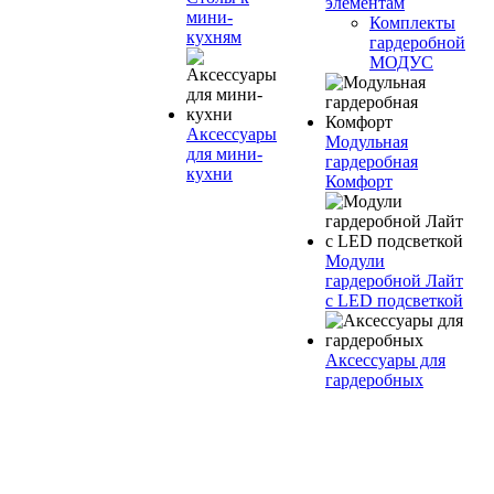
элементам
мини-
Комплекты
кухням
гардеробной
МОДУС
Аксессуары
Модульная
для мини-
гардеробная
кухни
Комфорт
Модули
гардеробной Лайт
с LED подсветкой
Аксессуары для
гардеробных