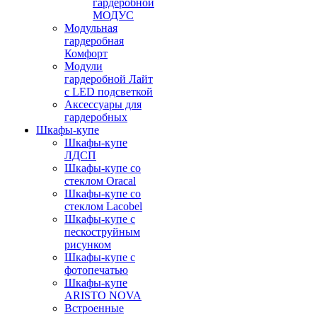
гардеробной
МОДУС
Модульная
гардеробная
Комфорт
Модули
гардеробной Лайт
с LED подсветкой
Аксессуары для
гардеробных
Шкафы-купе
Шкафы-купе
ЛДСП
Шкафы-купе со
стеклом Oracal
Шкафы-купе со
стеклом Lacobel
Шкафы-купе с
пескоструйным
рисунком
Шкафы-купе с
фотопечатью
Шкафы-купе
ARISTO NOVA
Встроенные