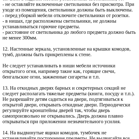
- не оставляйте включенные светильники без присмотра. При
уходе из помещения, светильники должны быть выключены.
- перед уборкой мебели отключите светильники от розетки.
- в нишах, где расположены светильники, не должны
устанавливаться горючие предметы.
- расстояние от светильника до любого предмета должно быть
не менее 300мм.
12. Настенные зеркала, установленные на крышки комодов,
тумб, должны быть прикреплены к стене.
Не следует устанавливать в ниши мебели источники
открытого огня, например такие как, горящие свечи,
бенгальские огни, зажженные сигареты и т.п.
13. На откидных дверях барных и секретерных секций не
следует располагать тяжелые предметы (книги, посуду и т.п.).
Не разрешайте детям садиться на двери, подтягиваться к
открытой двери, открывать откидные двери. Периодически
регулируйте кронштейны дверей так, чтобы дверь
самопроизвольно не открывались. Дверь должна плавно
открываться при приложении незначительного усилия.
14. На выдвинутые ящики комодов, тумбочек не
устанавливайте посторонние предметы. Не выдвигайте все