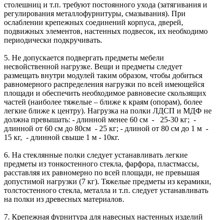
столешниц и т.п. требуют постоянного ухода (затягивания и
регулирования металлофурнитуры, смазывания). При
ослаблении крепежных соединений корпуса, дверей,
подвижных элементов, настенных подвесок, их необходимо
периодически подкручивать.
5. Не допускается подвергать предметы мебели
несвойственной нагрузке. Вещи и предметы следует
размещать внутри модулей таким образом, чтобы добиться
равномерного распределения нагрузки по всей имеющейся
площади и обеспечить необходимое равновесие скользящих
частей (наиболее тяжелые – ближе к краям (опорам), более
легкие ближе к центру). Нагрузка на полки ЛДСП и МДФ не
должна превышать: - длинной менее 60 см - 25-30 кг; -
длинной от 60 см до 80см - 25 кг; - длиной от 80 см до 1 м -
15 кг, - длинной свыше 1 м - 10кг.
6. На стеклянные полки следует устанавливать легкие
предметы из тонкостенного стекла, фарфора, пластмассы,
расставляя их равномерно по всей площади, не превышая
допустимой нагрузки (7 кг). Тяжелые предметы из керамики,
толстостенного стекла, металла и т.п. следует устанавливать
на полки из древесных материалов.
7. Крепежная фурнитура для навесных настенных изделий