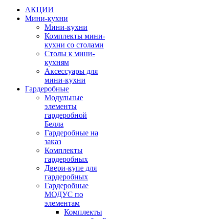
АКЦИИ
Мини-кухни
Мини-кухни
Комплекты мини-
кухни со столами
Столы к мини-
кухням
Аксессуары для
мини-кухни
Гардеробные
Модульные
элементы
гардеробной
Белла
Гардеробные на
заказ
Комплекты
гардеробных
Двери-купе для
гардеробных
Гардеробные
МОДУС по
элементам
Комплекты