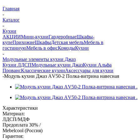
Главная
-
Каталог
-
Кухни
АКЦИИ
Мини-кухни
Гардеробные
Шкафы-
купе
Прихожие
Шкафы
Детская мебель
Мебель в
гостинную
Мебель в офис
Комоды
Кухни
-
Модульные элементы кухни Джаз
Кухни ЛДСП
Модульные кухни Джаз
Кухни Альфа
Прованс
Классические кухни
Аксессуары для кухни
-
Модуль кухни Джаз АV50-2 Полка-витрина навесная
Характеристики
Материал:
ЛДСП/МДФ
Предоплата 30% /
Mebelcool (Россия)
Гарантия: