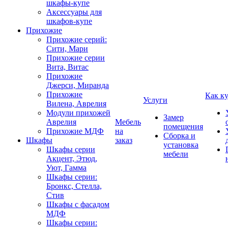
шкафы-купе
Аксессуары для
шкафов-купе
Прихожие
Прихожие серий:
Сити, Мари
Прихожие серии
Вита, Витас
Прихожие
Джерси, Миранда
Прихожие
Как к
Услуги
Вилена, Аврелия
Модули прихожей
Замер
Аврелия
Мебель
помещения
Прихожие МДФ
на
Сборка и
Шкафы
заказ
установка
Шкафы серии
мебели
Акцент, Этюд,
Уют, Гамма
Шкафы серии:
Бронкс, Стелла,
Стив
Шкафы с фасадом
МДФ
Шкафы серии: