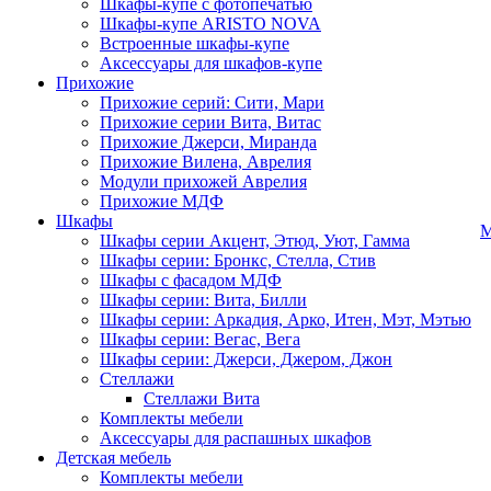
Шкафы-купе с фотопечатью
Шкафы-купе ARISTO NOVA
Встроенные шкафы-купе
Аксессуары для шкафов-купе
Прихожие
Прихожие серий: Сити, Мари
Прихожие серии Вита, Витас
Прихожие Джерси, Миранда
Прихожие Вилена, Аврелия
Модули прихожей Аврелия
Прихожие МДФ
Шкафы
М
Шкафы серии Акцент, Этюд, Уют, Гамма
Шкафы серии: Бронкс, Стелла, Стив
Шкафы с фасадом МДФ
Шкафы серии: Вита, Билли
Шкафы серии: Аркадия, Арко, Итен, Мэт, Мэтью
Шкафы серии: Вегас, Вега
Шкафы серии: Джерси, Джером, Джон
Стеллажи
Стеллажи Вита
Комплекты мебели
Аксессуары для распашных шкафов
Детская мебель
Комплекты мебели