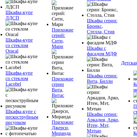
Шкафы-купе
ЛДСП
Шкафы серии:
Бронкс,
Прихожие
Стелла, Стив
серий:
Шкафы-купе
Сити,
со стеклом
Мари
Шкафы с
Oracal
фасадом МДФ
Детска
Шкафы-купе
Шкафы серии:
со стеклом
Прихожие
Вита, Билли
Lacobel
серии
К
Вита,
м
Витас
П
Шкафы-купе с
с
Шкафы серии:
пескоструйным
Аркадия, Арко,
Прихожие
рисунком
Итен, Мэт,
Джерси,
Мэтью
Миранда
К