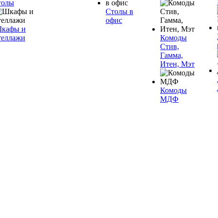
толы
Столы в
офис
кафы и
теллажи
Комоды
Стив,
Гамма,
Итен, Мэт
Комоды
МДФ