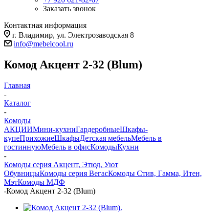
Заказать звонок
Контактная информация
г. Владимир, ул. Электрозаводская 8
info@mebelcool.ru
Комод Акцент 2-32 (Blum)
Главная
-
Каталог
-
Комоды
АКЦИИ
Мини-кухни
Гардеробные
Шкафы-
купе
Прихожие
Шкафы
Детская мебель
Мебель в
гостинную
Мебель в офис
Комоды
Кухни
-
Комоды серия Акцент, Этюд, Уют
Обувницы
Комоды серия Вегас
Комоды Стив, Гамма, Итен,
Мэт
Комоды МДФ
-
Комод Акцент 2-32 (Blum)