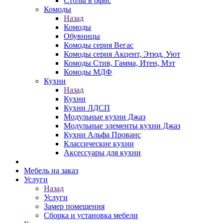
Столы в офис
Комоды
Назад
Комоды
Обувницы
Комоды серия Вегас
Комоды серия Акцент, Этюд, Уют
Комоды Стив, Гамма, Итен, Мэт
Комоды МДФ
Кухни
Назад
Кухни
Кухни ЛДСП
Модульные кухни Джаз
Модульные элементы кухни Джаз
Кухни Альфа Прованс
Классические кухни
Аксессуары для кухни
Мебель на заказ
Услуги
Назад
Услуги
Замер помещения
Сборка и установка мебели