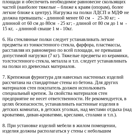
площади и обеспечить необходимое равновесие скользящих
частей (наиболее тяжелые – ближе к краям (опорам), более
легкие ближе к центру). Нагрузка на полки ЛДСП и МДФ не
должна превышать: - длинной менее 60 см - 25-30 кг; -
длинной от 60 см до 80см - 25 кг; - длиной от 80 см до 1 м -
15 кг, - длинной свыше 1 м - 10кг.
6. На стеклянные полки следует устанавливать легкие
предметы из тонкостенного стекла, фарфора, пластмассы,
расставляя их равномерно по всей площади, не превышая
допустимой нагрузки (7 кг). Тяжелые предметы из керамики,
толстостенного стекла, металла и т.п. следует устанавливать
на полки из древесных материалов.
7. Крепежная фурнитура для навесных настенных изделий
рассчитана на стандартные стены из бетона. Для других
материалов стен покупатель должен использовать
специальный крепеж. За свойства материалов стен
предприятие не несет ответственности. Не рекомендуется, в
целях безопасности, устанавливать настенные изделия в
детских комнатах, в детских уголках, над местами отдыха (над
кроватями, диван-кроватями, креслами, столами и т.п.).
8. При установке изделий мебели в жилом помещении,
изделия должны располагаться у стены с небольшим