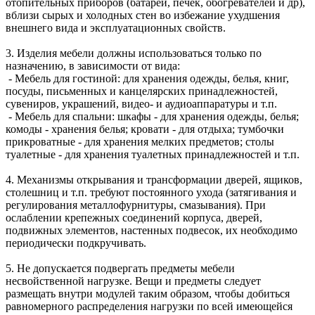
отопительных приборов (батарей, печек, обогревателей и др),
вблизи сырых и холодных стен во избежание ухудшения
внешнего вида и эксплуатационных свойств.
3. Изделия мебели должны использоваться только по
назначению, в зависимости от вида:
- Мебель для гостиной: для хранения одежды, белья, книг,
посуды, письменных и канцелярских принадлежностей,
сувениров, украшений, видео- и аудиоаппаратуры и т.п.
- Мебель для спальни: шкафы - для хранения одежды, белья;
комоды - хранения белья; кровати - для отдыха; тумбочки
прикроватные - для хранения мелких предметов; столы
туалетные - для хранения туалетных принадлежностей и т.п.
4. Механизмы открывания и трансформации дверей, ящиков,
столешниц и т.п. требуют постоянного ухода (затягивания и
регулирования металлофурнитуры, смазывания). При
ослаблении крепежных соединений корпуса, дверей,
подвижных элементов, настенных подвесок, их необходимо
периодически подкручивать.
5. Не допускается подвергать предметы мебели
несвойственной нагрузке. Вещи и предметы следует
размещать внутри модулей таким образом, чтобы добиться
равномерного распределения нагрузки по всей имеющейся