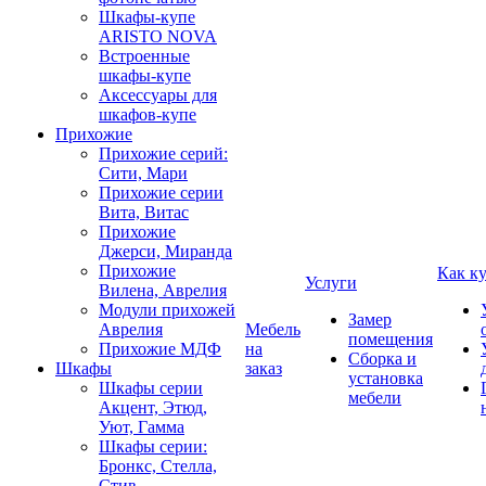
Шкафы-купе
ARISTO NOVA
Встроенные
шкафы-купе
Аксессуары для
шкафов-купе
Прихожие
Прихожие серий:
Сити, Мари
Прихожие серии
Вита, Витас
Прихожие
Джерси, Миранда
Прихожие
Как к
Услуги
Вилена, Аврелия
Модули прихожей
Замер
Аврелия
Мебель
помещения
Прихожие МДФ
на
Сборка и
Шкафы
заказ
установка
Шкафы серии
мебели
Акцент, Этюд,
Уют, Гамма
Шкафы серии:
Бронкс, Стелла,
Стив