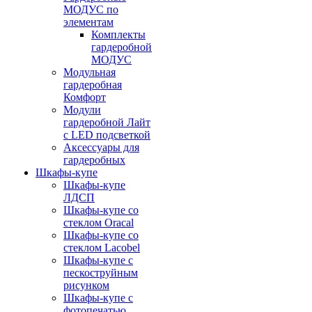
МОДУС по
элементам
Комплекты
гардеробной
МОДУС
Модульная
гардеробная
Комфорт
Модули
гардеробной Лайт
с LED подсветкой
Аксессуары для
гардеробных
Шкафы-купе
Шкафы-купе
ЛДСП
Шкафы-купе со
стеклом Oracal
Шкафы-купе со
стеклом Lacobel
Шкафы-купе с
пескоструйным
рисунком
Шкафы-купе с
фотопечатью