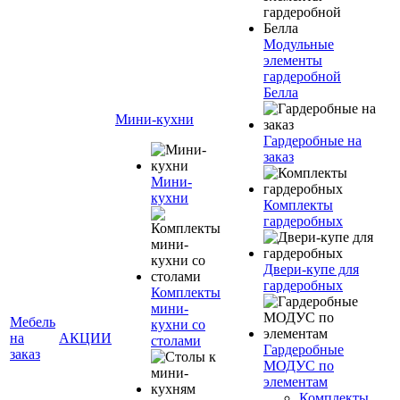
Модульные
элементы
гардеробной
Белла
Мини-кухни
Гардеробные на
заказ
Мини-
кухни
Комплекты
гардеробных
Двери-купе для
гардеробных
Комплекты
мини-
Мебель
кухни со
на
АКЦИИ
столами
Гардеробные
заказ
МОДУС по
элементам
Комплекты