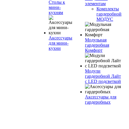
Столы к
элементам
мини-
Комплекты
кухням
гардеробной
МОДУС
Аксессуары
Модульная
для мини-
гардеробная
кухни
Комфорт
Модули
гардеробной Лайт
с LED подсветкой
Аксессуары для
гардеробных