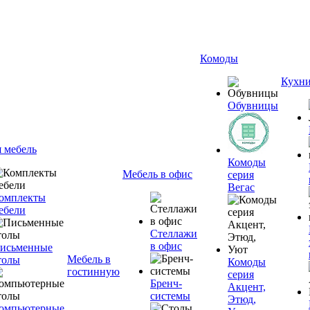
Комоды
Кухн
Обувницы
я мебель
Комоды
Мебель в офис
серия
Вегас
омплекты
ебели
Стеллажи
в офис
исьменные
Мебель в
толы
Комоды
гостинную
серия
Бренч-
Акцент,
системы
Этюд,
омпьютерные