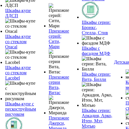
Шкафы-купе
ЛДСП
Шкафы серии:
Бронкс,
Прихожие
Стелла, Стив
серий:
Шкафы-купе
Сити,
со стеклом
Мари
Oracal
Шкафы с
фасадом МДФ
Детска
Шкафы-купе
со стеклом
Шкафы серии:
Прихожие
Lacobel
Вита, Билли
серии
К
Вита,
м
Витас
П
Шкафы-купе с
с
пескоструйным
Шкафы серии:
рисунком
Аркадия, Арко,
Прихожие
Итен, Мэт,
Джерси,
Мэтью
Миранда
К