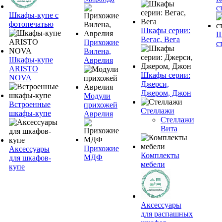
с
Шкафы-купе с
фотопечатью
Шкафы серии:
Ш
Вегас, Вега
Прихожие
с
Вилена,
Шкафы-купе
Аврелия
ARISTO
Шкафы серии:
NOVA
Джерси,
Джером, Джон
Модули
Встроенные
прихожей
Стеллажи
шкафы-купе
Аврелия
Стеллажи
Вита
Прихожие
Аксессуары
Комплекты
МДФ
для шкафов-
мебели
купе
Аксессуары
для распашных