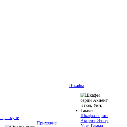
Шкафы
Шкафы серии
афы-купе
Акцент, Этюд,
Прихожие
Уют, Гамма