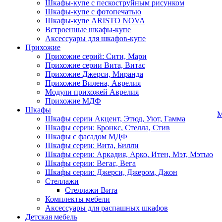
Шкафы-купе с пескоструйным рисунком
Шкафы-купе с фотопечатью
Шкафы-купе ARISTO NOVA
Встроенные шкафы-купе
Аксессуары для шкафов-купе
Прихожие
Прихожие серий: Сити, Мари
Прихожие серии Вита, Витас
Прихожие Джерси, Миранда
Прихожие Вилена, Аврелия
Модули прихожей Аврелия
Прихожие МДФ
Шкафы
М
Шкафы серии Акцент, Этюд, Уют, Гамма
Шкафы серии: Бронкс, Стелла, Стив
Шкафы с фасадом МДФ
Шкафы серии: Вита, Билли
Шкафы серии: Аркадия, Арко, Итен, Мэт, Мэтью
Шкафы серии: Вегас, Вега
Шкафы серии: Джерси, Джером, Джон
Стеллажи
Стеллажи Вита
Комплекты мебели
Аксессуары для распашных шкафов
Детская мебель