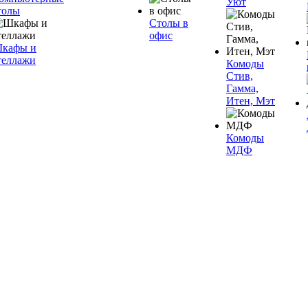
Уют
толы
Столы в
офис
кафы и
теллажи
Комоды
Стив,
Гамма,
Итен, Мэт
Комоды
МДФ