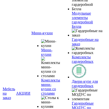
Модульные
элементы
гардеробной
Белла
Мини-кухни
Гардеробные на
заказ
Мини-
кухни
Комплекты
гардеробных
Комплекты
Двери-купе для
мини-
гардеробных
Мебель
кухни со
на
АКЦИИ
столами
заказ
Гардеробные
МОДУС по