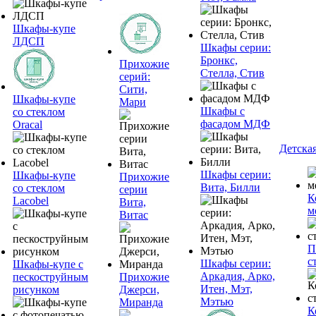
Шкафы-купе
ЛДСП
Шкафы серии:
Бронкс,
Прихожие
Стелла, Стив
серий:
Сити,
Шкафы-купе
Мари
Шкафы с
со стеклом
фасадом МДФ
Oracal
Детска
Шкафы серии:
Шкафы-купе
Прихожие
Вита, Билли
со стеклом
серии
К
Lacobel
Вита,
м
Витас
П
с
Шкафы серии:
Шкафы-купе с
Аркадия, Арко,
пескоструйным
Прихожие
Итен, Мэт,
рисунком
Джерси,
Мэтью
Миранда
К