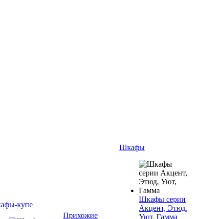
Шкафы
Шкафы серии
афы-купе
Акцент, Этюд,
Прихожие
Уют, Гамма