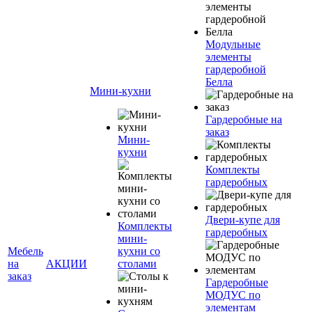
Модульные
элементы
гардеробной
Белла
Мини-кухни
Гардеробные на
заказ
Мини-
кухни
Комплекты
гардеробных
Двери-купе для
Комплекты
гардеробных
мини-
Мебель
кухни со
на
АКЦИИ
столами
заказ
Гардеробные
МОДУС по
элементам