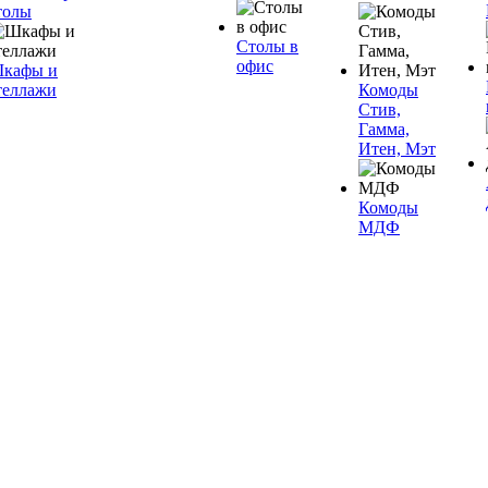
толы
Столы в
офис
кафы и
теллажи
Комоды
Стив,
Гамма,
Итен, Мэт
Комоды
МДФ