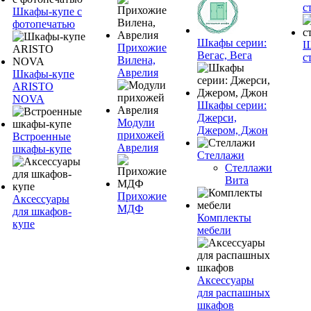
с
Шкафы-купе с
фотопечатью
Шкафы серии:
Ш
Прихожие
Вегас, Вега
с
Вилена,
Аврелия
Шкафы-купе
ARISTO
NOVA
Шкафы серии:
Джерси,
Модули
Джером, Джон
прихожей
Встроенные
Аврелия
шкафы-купе
Стеллажи
Стеллажи
Вита
Прихожие
Аксессуары
МДФ
для шкафов-
Комплекты
купе
мебели
Аксессуары
для распашных
шкафов