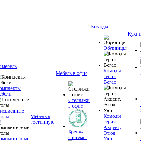
Комоды
Кухн
Обувницы
я мебель
Комоды
Мебель в офис
серия
Вегас
омплекты
ебели
Стеллажи
в офис
исьменные
Комоды
Мебель в
толы
серия
гостинную
Акцент,
Бренч-
Этюд,
системы
омпьютерные
Уют