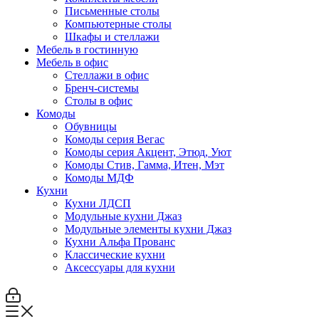
Письменные столы
Компьютерные столы
Шкафы и стеллажи
Мебель в гостинную
Мебель в офис
Стеллажи в офис
Бренч-системы
Столы в офис
Комоды
Обувницы
Комоды серия Вегас
Комоды серия Акцент, Этюд, Уют
Комоды Стив, Гамма, Итен, Мэт
Комоды МДФ
Кухни
Кухни ЛДСП
Модульные кухни Джаз
Модульные элементы кухни Джаз
Кухни Альфа Прованс
Классические кухни
Аксессуары для кухни