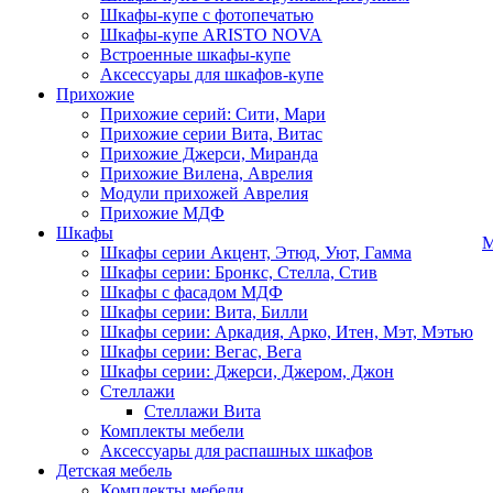
Шкафы-купе с фотопечатью
Шкафы-купе ARISTO NOVA
Встроенные шкафы-купе
Аксессуары для шкафов-купе
Прихожие
Прихожие серий: Сити, Мари
Прихожие серии Вита, Витас
Прихожие Джерси, Миранда
Прихожие Вилена, Аврелия
Модули прихожей Аврелия
Прихожие МДФ
Шкафы
М
Шкафы серии Акцент, Этюд, Уют, Гамма
Шкафы серии: Бронкс, Стелла, Стив
Шкафы с фасадом МДФ
Шкафы серии: Вита, Билли
Шкафы серии: Аркадия, Арко, Итен, Мэт, Мэтью
Шкафы серии: Вегас, Вега
Шкафы серии: Джерси, Джером, Джон
Стеллажи
Стеллажи Вита
Комплекты мебели
Аксессуары для распашных шкафов
Детская мебель
Комплекты мебели