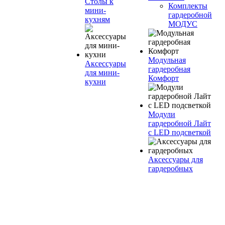
Столы к
Комплекты
мини-
гардеробной
кухням
МОДУС
Модульная
Аксессуары
гардеробная
для мини-
Комфорт
кухни
Модули
гардеробной Лайт
с LED подсветкой
Аксессуары для
гардеробных