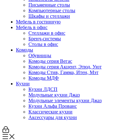
Письменные столы
Компьютерные столы
Шкафы и стеллажи
Мебель в гостинную
Мебель в офис
Стеллажи в офис
Бренч-системы
Столы в офис
Комоды
Обувницы
Комоды серия Вегас
Комоды серия Акцент, Этюд, Уют
Комоды Стив, Гамма, Итен, Мэт
Комоды МДФ
Кухни
Кухни ЛДСП
Модульные кухни Джаз
Модульные элементы кухни Джаз
Кухни Альфа Прованс
Классические кухни
Аксессуары для кухни