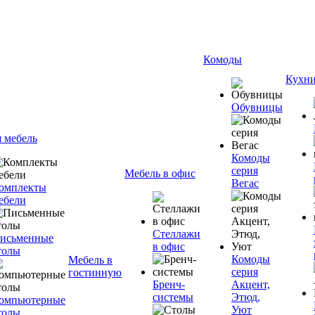
Комоды
Кухн
Обувницы
я мебель
Комоды
серия
Мебель в офис
Вегас
омплекты
ебели
Стеллажи
исьменные
в офис
толы
Комоды
Мебель в
серия
гостинную
Бренч-
Акцент,
системы
Этюд,
омпьютерные
Уют
толы