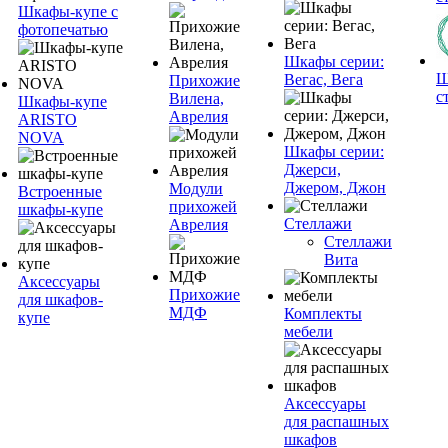
Шкафы-купе с
фотопечатью
Шкафы серии:
Ш
Вегас, Вега
Прихожие
с
Вилена,
Шкафы-купе
Аврелия
ARISTO
NOVA
Шкафы серии:
Джерси,
Джером, Джон
Модули
Встроенные
прихожей
шкафы-купе
Стеллажи
Аврелия
Стеллажи
Вита
Аксессуары
Прихожие
для шкафов-
МДФ
Комплекты
купе
мебели
Аксессуары
для распашных
шкафов