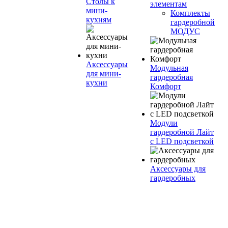
Столы к
элементам
мини-
Комплекты
кухням
гардеробной
МОДУС
Аксессуары
Модульная
для мини-
гардеробная
кухни
Комфорт
Модули
гардеробной Лайт
с LED подсветкой
Аксессуары для
гардеробных