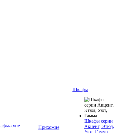
Шкафы
Шкафы серии
афы-купе
Акцент, Этюд,
Прихожие
Уют, Гамма