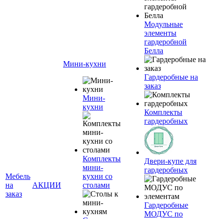
Модульные
элементы
гардеробной
Белла
Мини-кухни
Гардеробные на
заказ
Мини-
кухни
Комплекты
гардеробных
Комплекты
Двери-купе для
мини-
гардеробных
Мебель
кухни со
на
АКЦИИ
столами
заказ
Гардеробные
МОДУС по