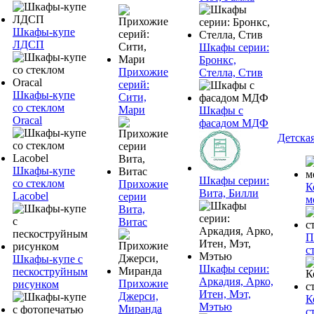
Шкафы-купе
ЛДСП
Шкафы серии:
Бронкс,
Прихожие
Стелла, Стив
серий:
Шкафы-купе
Сити,
со стеклом
Мари
Шкафы с
Oracal
фасадом МДФ
Детска
Шкафы-купе
Шкафы серии:
со стеклом
Прихожие
К
Вита, Билли
Lacobel
серии
м
Вита,
Витас
П
с
Шкафы-купе с
Шкафы серии:
пескоструйным
Аркадия, Арко,
Прихожие
рисунком
Итен, Мэт,
Джерси,
К
Мэтью
Миранда
с