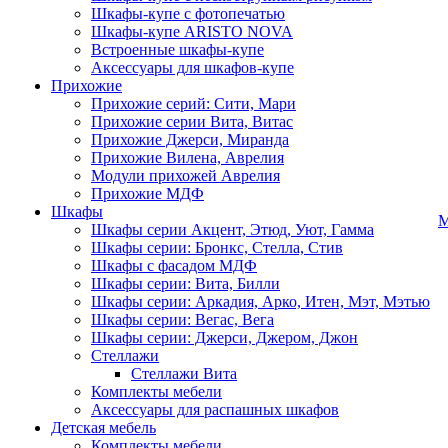
Шкафы-купе с фотопечатью
Шкафы-купе ARISTO NOVA
Встроенные шкафы-купе
Аксессуары для шкафов-купе
Прихожие
Прихожие серий: Сити, Мари
Прихожие серии Вита, Витас
Прихожие Джерси, Миранда
Прихожие Вилена, Аврелия
Модули прихожей Аврелия
Прихожие МДФ
Шкафы
М
Шкафы серии Акцент, Этюд, Уют, Гамма
Шкафы серии: Бронкс, Стелла, Стив
Шкафы с фасадом МДФ
Шкафы серии: Вита, Билли
Шкафы серии: Аркадия, Арко, Итен, Мэт, Мэтью
Шкафы серии: Вегас, Вега
Шкафы серии: Джерси, Джером, Джон
Стеллажи
Стеллажи Вита
Комплекты мебели
Аксессуары для распашных шкафов
Детская мебель
Комплекты мебели