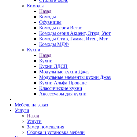
Столы в офис
Комоды
Назад
Комоды
Обувницы
Комоды серия Вегас
Комоды серия Акцент, Этюд, Уют
Комоды Стив, Гамма, Итен, Мэт
Комоды МДФ
Кухни
Назад
Кухни
Кухни ЛДСП
Модульные кухни Джаз
Модульные элементы кухни Джаз
Кухни Альфа Прованс
Классические кухни
Аксессуары для кухни
Мебель на заказ
Услуги
Назад
Услуги
Замер помещения
Сборка и установка мебели