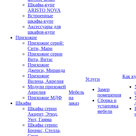
Шкафы-купе
ARISTO NOVA
Встроенные
шкафы-купе
Аксессуары для
шкафов-купе
Прихожие
Прихожие серий:
Сити, Мари
Прихожие серии
Вита, Витас
Прихожие
Джерси, Миранда
Прихожие
Как к
Услуги
Вилена, Аврелия
Модули прихожей
Замер
Аврелия
Мебель
помещения
Прихожие МДФ
на
Сборка и
Шкафы
заказ
установка
Шкафы серии
мебели
Акцент, Этюд,
Уют, Гамма
Шкафы серии:
Бронкс, Стелла,
Стив