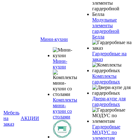
Модульные
элементы
гардеробной
Белла
Мини-кухни
Гардеробные на
заказ
Мини-
кухни
Комплекты
гардеробных
Двери-купе для
Комплекты
гардеробных
мини-
кухни со
Мебель
столами
на
АКЦИИ
заказ
Гардеробные
МОДУС по
элементам