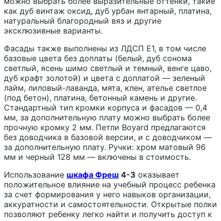
можно выбрать более выразительные оттенки, такие
как дуб винтаж оксид, дуб урбан янтарный, платина,
натуральный благородный вяз и другие
эксклюзивные варианты.
Фасады также выполнены из ЛДСП Е1, в том числе
базовые цвета без доплаты (белый, дуб сонома
светлый, ясень шимо светлый и темный, венге цаво,
дуб крафт золотой) и цвета с доплатой — зеленый
лайм, лиловый-лаванда, мята, клен, ателье светлое
(под бетон), платина, бетонный камень и другие.
Стандартный тип кромки корпуса и фасадов — 0,4
мм, за дополнительную плату можно выбрать более
прочную кромку 2 мм. Петли Boyard предлагаются
без доводчика в базовой версии, и с доводчиком —
за дополнительную плату. Ручки: хром матовый 96
мм и черный 128 мм — включены в стоимость.
Использование
шкафа Фреш
4-3
оказывает
положительное влияние на учебный процесс ребенка
за счет формирования у него навыков организации,
аккуратности и самостоятельности. Открытые полки
позволяют ребенку легко найти и получить доступ к