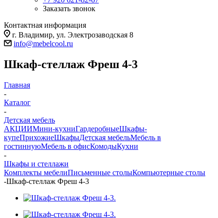
Заказать звонок
Контактная информация
г. Владимир, ул. Электрозаводская 8
info@mebelcool.ru
Шкаф-стеллаж Фреш 4-3
Главная
-
Каталог
-
Детская мебель
АКЦИИ
Мини-кухни
Гардеробные
Шкафы-
купе
Прихожие
Шкафы
Детская мебель
Мебель в
гостинную
Мебель в офис
Комоды
Кухни
-
Шкафы и стеллажи
Комплекты мебели
Письменные столы
Компьютерные столы
-
Шкаф-стеллаж Фреш 4-3