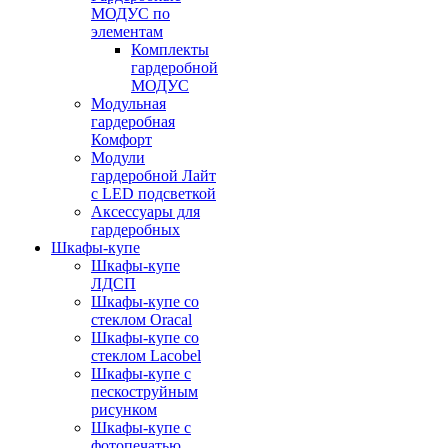
МОДУС по
элементам
Комплекты
гардеробной
МОДУС
Модульная
гардеробная
Комфорт
Модули
гардеробной Лайт
с LED подсветкой
Аксессуары для
гардеробных
Шкафы-купе
Шкафы-купе
ЛДСП
Шкафы-купе со
стеклом Oracal
Шкафы-купе со
стеклом Lacobel
Шкафы-купе с
пескоструйным
рисунком
Шкафы-купе с
фотопечатью