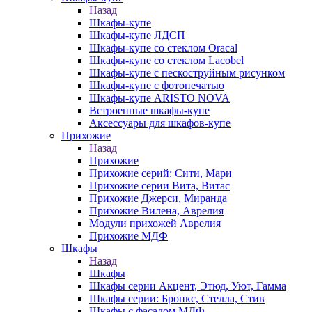
Назад
Шкафы-купе
Шкафы-купе ЛДСП
Шкафы-купе со стеклом Oracal
Шкафы-купе со стеклом Lacobel
Шкафы-купе с пескоструйным рисунком
Шкафы-купе с фотопечатью
Шкафы-купе ARISTO NOVA
Встроенные шкафы-купе
Аксессуары для шкафов-купе
Прихожие
Назад
Прихожие
Прихожие серий: Сити, Мари
Прихожие серии Вита, Витас
Прихожие Джерси, Миранда
Прихожие Вилена, Аврелия
Модули прихожей Аврелия
Прихожие МДФ
Шкафы
Назад
Шкафы
Шкафы серии Акцент, Этюд, Уют, Гамма
Шкафы серии: Бронкс, Стелла, Стив
Шкафы с фасадом МДФ