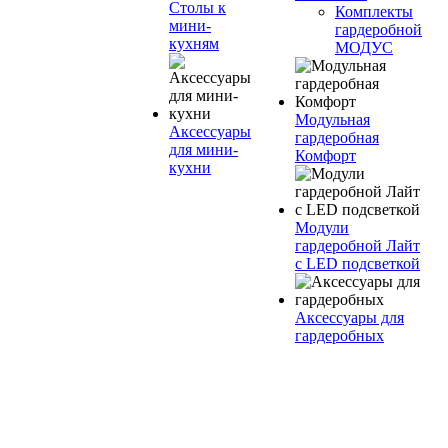
Столы к
Комплекты
мини-
гардеробной
кухням
МОДУС
Модульная
Аксессуары
гардеробная
для мини-
Комфорт
кухни
Модули
гардеробной Лайт
с LED подсветкой
Аксессуары для
гардеробных