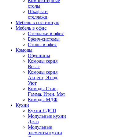
Компьютерные
столы
Шкафы и
стеллажи
Мебель в гостинную
Мебель в офис
Стеллажи в офис
Бренч-системы
Столы в офис
Комоды
Обувницы
Комоды серия
Вегас
Комоды серия
Акцент, Этюд,
Уют
Комоды Стив,
Гамма, Итен, Мэт
Комоды МДФ
Кухни
Кухни ЛДСП
Модульные кухни
Джаз
Модульные
элементы кухни