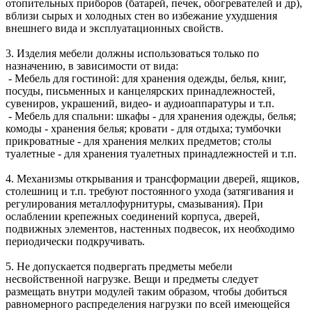
отопительных приборов (батарей, печек, обогревателей и др),
вблизи сырых и холодных стен во избежание ухудшения
внешнего вида и эксплуатационных свойств.
3. Изделия мебели должны использоваться только по
назначению, в зависимости от вида:
- Мебель для гостиной: для хранения одежды, белья, книг,
посуды, письменных и канцелярских принадлежностей,
сувениров, украшений, видео- и аудиоаппаратуры и т.п.
- Мебель для спальни: шкафы - для хранения одежды, белья;
комоды - хранения белья; кровати - для отдыха; тумбочки
прикроватные - для хранения мелких предметов; столы
туалетные - для хранения туалетных принадлежностей и т.п.
4. Механизмы открывания и трансформации дверей, ящиков,
столешниц и т.п. требуют постоянного ухода (затягивания и
регулирования металлофурнитуры, смазывания). При
ослаблении крепежных соединений корпуса, дверей,
подвижных элементов, настенных подвесок, их необходимо
периодически подкручивать.
5. Не допускается подвергать предметы мебели
несвойственной нагрузке. Вещи и предметы следует
размещать внутри модулей таким образом, чтобы добиться
равномерного распределения нагрузки по всей имеющейся