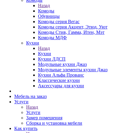
Комоды
Назад
Комоды
Обувницы
Комоды серия Вегас
Комоды серия Акцент, Этюд, Уют
Комоды Стив, Гамма, Итен, Мэт
Комоды МДФ
Кухни
Назад
Кухни
Кухни ЛДСП
Модульные кухни Джаз
Модульные элементы кухни Джаз
Кухни Альфа Прованс
Классические кухни
Аксессуары для кухни
Мебель на заказ
Услуги
Назад
Услуги
Замер помещения
Сборка и установка мебели
Как купить