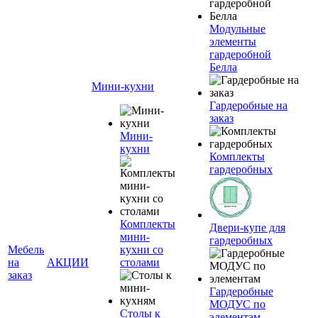
Модульные
элементы
гардеробной
Белла
Мини-кухни
Гардеробные на
заказ
Мини-
кухни
Комплекты
гардеробных
Комплекты
Двери-купе для
мини-
гардеробных
Мебель
кухни со
на
АКЦИИ
столами
заказ
Гардеробные
МОДУС по
Столы к
элементам