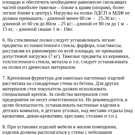
площади и обеспечить необходимое равновесие скользящих
частей (наиболее тяжелые – ближе к краям (опорам), более
легкие ближе к центру). Нагрузка на полки ЛДСП и МДФ не
должна превышать: - длинной менее 60 см - 25-30 кг; -
длинной от 60 см до 80см - 25 кг; - длиной от 80 см до 1 м -
15 кг, - длинной свыше 1 м - 10кг.
6. На стеклянные полки следует устанавливать легкие
предметы из тонкостенного стекла, фарфора, пластмассы,
расставляя их равномерно по всей площади, не превышая
допустимой нагрузки (7 кг). Тяжелые предметы из керамики,
толстостенного стекла, металла и т.п. следует устанавливать
на полки из древесных материалов.
7. Крепежная фурнитура для навесных настенных изделий
рассчитана на стандартные стены из бетона. Для других
материалов стен покупатель должен использовать
специальный крепеж. За свойства материалов стен
предприятие не несет ответственности. Не рекомендуется, в
целях безопасности, устанавливать настенные изделия в
детских комнатах, в детских уголках, над местами отдыха (над
кроватями, диван-кроватями, креслами, столами и т.п.).
8. При установке изделий мебели в жилом помещении,
изделия должны располагаться у стены с небольшим