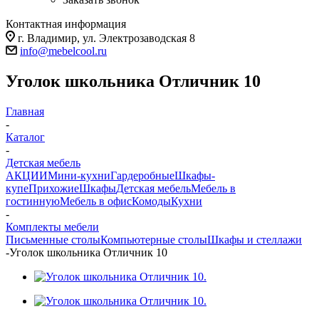
Контактная информация
г. Владимир, ул. Электрозаводская 8
info@mebelcool.ru
Уголок школьника Отличник 10
Главная
-
Каталог
-
Детская мебель
АКЦИИ
Мини-кухни
Гардеробные
Шкафы-
купе
Прихожие
Шкафы
Детская мебель
Мебель в
гостинную
Мебель в офис
Комоды
Кухни
-
Комплекты мебели
Письменные столы
Компьютерные столы
Шкафы и стеллажи
-
Уголок школьника Отличник 10