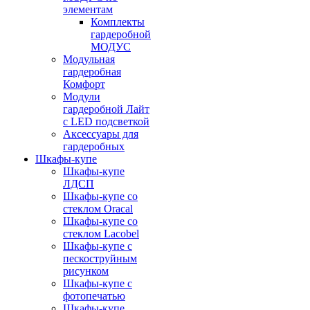
элементам
Комплекты
гардеробной
МОДУС
Модульная
гардеробная
Комфорт
Модули
гардеробной Лайт
с LED подсветкой
Аксессуары для
гардеробных
Шкафы-купе
Шкафы-купе
ЛДСП
Шкафы-купе со
стеклом Oracal
Шкафы-купе со
стеклом Lacobel
Шкафы-купе с
пескоструйным
рисунком
Шкафы-купе с
фотопечатью
Шкафы-купе