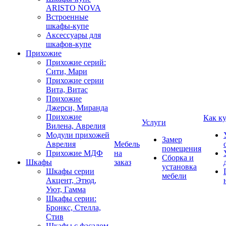
ARISTO NOVA
Встроенные
шкафы-купе
Аксессуары для
шкафов-купе
Прихожие
Прихожие серий:
Сити, Мари
Прихожие серии
Вита, Витас
Прихожие
Джерси, Миранда
Прихожие
Как к
Услуги
Вилена, Аврелия
Модули прихожей
Замер
Аврелия
Мебель
помещения
Прихожие МДФ
на
Сборка и
Шкафы
заказ
установка
Шкафы серии
мебели
Акцент, Этюд,
Уют, Гамма
Шкафы серии:
Бронкс, Стелла,
Стив
Шкафы с фасадом