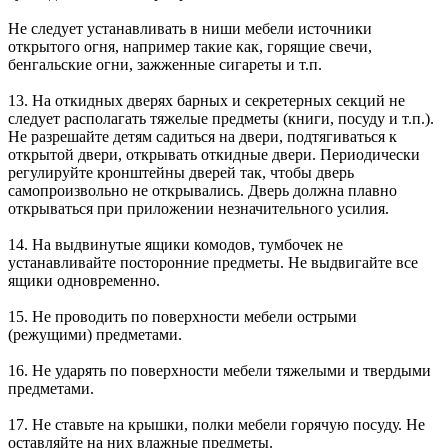
Не следует устанавливать в ниши мебели источники
открытого огня, например такие как, горящие свечи,
бенгальские огни, зажженные сигареты и т.п.
13. На откидных дверях барных и секретерных секций не
следует располагать тяжелые предметы (книги, посуду и т.п.).
Не разрешайте детям садиться на двери, подтягиваться к
открытой двери, открывать откидные двери. Периодически
регулируйте кронштейны дверей так, чтобы дверь
самопроизвольно не открывались. Дверь должна плавно
открываться при приложении незначительного усилия.
14. На выдвинутые ящики комодов, тумбочек не
устанавливайте посторонние предметы. Не выдвигайте все
ящики одновременно.
15. Не проводить по поверхности мебели острыми
(режущими) предметами.
16. Не ударять по поверхности мебели тяжелыми и твердыми
предметами.
17. Не ставьте на крышки, полки мебели горячую посуду. Не
оставляйте на них влажные предметы.