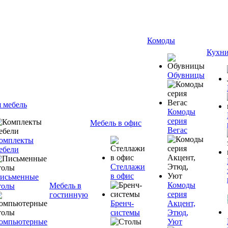
Комоды
Кухн
Обувницы
я мебель
Комоды
серия
Мебель в офис
Вегас
омплекты
ебели
Стеллажи
в офис
исьменные
Комоды
Мебель в
толы
серия
гостинную
Бренч-
Акцент,
системы
Этюд,
омпьютерные
Уют