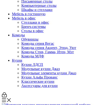
Письменные столы
Компьютерные столы
Шкафы и стеллажи
Мебель в гостинную
Мебель в офис
Стеллажи в офис
Бренч-системы
Столы в офис
Комоды
Обувницы
Комоды серия Вегас
Комоды серия Акцент, Этюд, Уют
Комоды Стив, Гамма, Итен, Мэт
Комоды МДФ
Кухни
Кухни ЛДСП
Модульные кухни Джаз
Модульные элементы кухни Джаз
Кухни Альфа Прованс
Классические кухни
Аксессуары для кухни