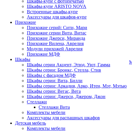
Шкафы-купе с фотопечатью
Шкафы-купе ARISTO NOVA
Встроенные шкафы-купе
Аксессуары для шкафов-купе
Прихожие
Прихожие серий: Сити, Мари
Прихожие серии Вита, Витас
Прихожие Джерси, Миранда
Прихожие Вилена, Аврелия
Модули прихожей Аврелия
Прихожие МДФ
Шкафы
М
Шкафы серии Акцент, Этюд, Уют, Гамма
Шкафы серии: Бронкс, Стелла, Стив
Шкафы с фасадом МДФ
Шкафы серии: Вита, Билли
Шкафы серии: Аркадия, Арко, Итен, Мэт, Мэтью
Шкафы серии: Вегас, Вега
Шкафы серии: Джерси, Джером, Джон
Стеллажи
Стеллажи Вита
Комплекты мебели
Аксессуары для распашных шкафов
Детская мебель
Комплекты мебели