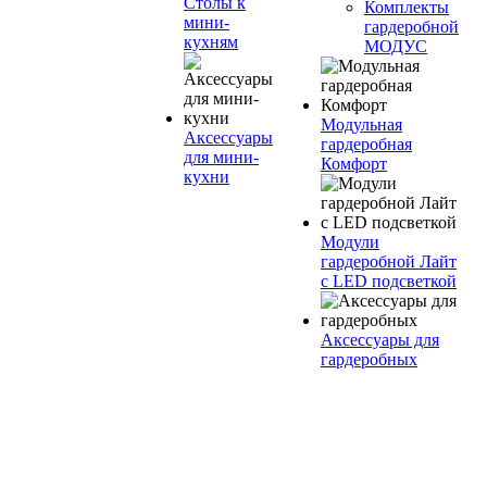
Столы к
Комплекты
мини-
гардеробной
кухням
МОДУС
Модульная
Аксессуары
гардеробная
для мини-
Комфорт
кухни
Модули
гардеробной Лайт
с LED подсветкой
Аксессуары для
гардеробных