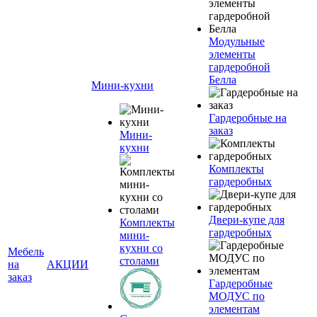
Модульные
элементы
гардеробной
Белла
Мини-кухни
Гардеробные на
заказ
Мини-
кухни
Комплекты
гардеробных
Двери-купе для
Комплекты
гардеробных
мини-
кухни со
Мебель
столами
на
АКЦИИ
заказ
Гардеробные
МОДУС по
элементам