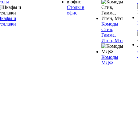
толы
Столы в
офис
кафы и
теллажи
Комоды
Стив,
Гамма,
Итен, Мэт
Комоды
МДФ