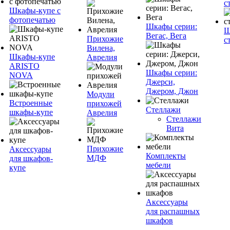
с
Шкафы-купе с
фотопечатью
Шкафы серии:
Ш
Вегас, Вега
Прихожие
с
Вилена,
Шкафы-купе
Аврелия
ARISTO
Шкафы серии:
NOVA
Джерси,
Джером, Джон
Модули
Встроенные
прихожей
Стеллажи
шкафы-купе
Аврелия
Стеллажи
Вита
Прихожие
Аксессуары
Комплекты
МДФ
для шкафов-
мебели
купе
Аксессуары
для распашных
шкафов