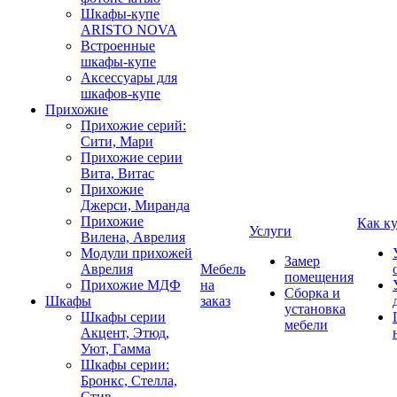
Шкафы-купе
ARISTO NOVA
Встроенные
шкафы-купе
Аксессуары для
шкафов-купе
Прихожие
Прихожие серий:
Сити, Мари
Прихожие серии
Вита, Витас
Прихожие
Джерси, Миранда
Прихожие
Как к
Услуги
Вилена, Аврелия
Модули прихожей
Замер
Аврелия
Мебель
помещения
Прихожие МДФ
на
Сборка и
Шкафы
заказ
установка
Шкафы серии
мебели
Акцент, Этюд,
Уют, Гамма
Шкафы серии:
Бронкс, Стелла,
Стив