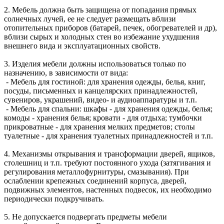
2. Мебель должна быть защищена от попадания прямых
солнечных лучей, ее не следует размещать вблизи
отопительных приборов (батарей, печек, обогревателей и др),
вблизи сырых и холодных стен во избежание ухудшения
внешнего вида и эксплуатационных свойств.
3. Изделия мебели должны использоваться только по
назначению, в зависимости от вида:
- Мебель для гостиной: для хранения одежды, белья, книг,
посуды, письменных и канцелярских принадлежностей,
сувениров, украшений, видео- и аудиоаппаратуры и т.п.
- Мебель для спальни: шкафы - для хранения одежды, белья;
комоды - хранения белья; кровати - для отдыха; тумбочки
прикроватные - для хранения мелких предметов; столы
туалетные - для хранения туалетных принадлежностей и т.п.
4. Механизмы открывания и трансформации дверей, ящиков,
столешниц и т.п. требуют постоянного ухода (затягивания и
регулирования металлофурнитуры, смазывания). При
ослаблении крепежных соединений корпуса, дверей,
подвижных элементов, настенных подвесок, их необходимо
периодически подкручивать.
5. Не допускается подвергать предметы мебели