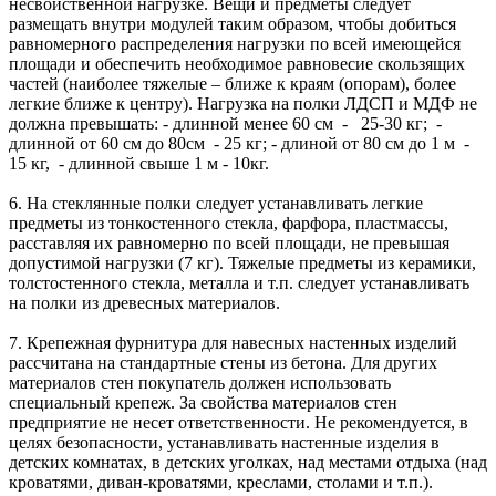
несвойственной нагрузке. Вещи и предметы следует
размещать внутри модулей таким образом, чтобы добиться
равномерного распределения нагрузки по всей имеющейся
площади и обеспечить необходимое равновесие скользящих
частей (наиболее тяжелые – ближе к краям (опорам), более
легкие ближе к центру). Нагрузка на полки ЛДСП и МДФ не
должна превышать: - длинной менее 60 см - 25-30 кг; -
длинной от 60 см до 80см - 25 кг; - длиной от 80 см до 1 м -
15 кг, - длинной свыше 1 м - 10кг.
6. На стеклянные полки следует устанавливать легкие
предметы из тонкостенного стекла, фарфора, пластмассы,
расставляя их равномерно по всей площади, не превышая
допустимой нагрузки (7 кг). Тяжелые предметы из керамики,
толстостенного стекла, металла и т.п. следует устанавливать
на полки из древесных материалов.
7. Крепежная фурнитура для навесных настенных изделий
рассчитана на стандартные стены из бетона. Для других
материалов стен покупатель должен использовать
специальный крепеж. За свойства материалов стен
предприятие не несет ответственности. Не рекомендуется, в
целях безопасности, устанавливать настенные изделия в
детских комнатах, в детских уголках, над местами отдыха (над
кроватями, диван-кроватями, креслами, столами и т.п.).