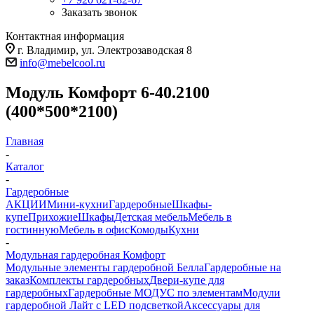
Заказать звонок
Контактная информация
г. Владимир, ул. Электрозаводская 8
info@mebelcool.ru
Модуль Комфорт 6-40.2100
(400*500*2100)
Главная
-
Каталог
-
Гардеробные
АКЦИИ
Мини-кухни
Гардеробные
Шкафы-
купе
Прихожие
Шкафы
Детская мебель
Мебель в
гостинную
Мебель в офис
Комоды
Кухни
-
Модульная гардеробная Комфорт
Модульные элементы гардеробной Белла
Гардеробные на
заказ
Комплекты гардеробных
Двери-купе для
гардеробных
Гардеробные МОДУС по элементам
Модули
гардеробной Лайт с LED подсветкой
Аксессуары для