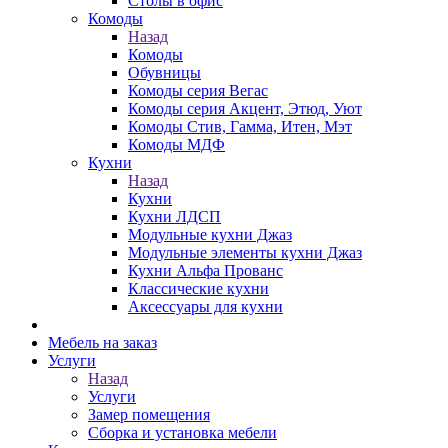
Столы в офис
Комоды
Назад
Комоды
Обувницы
Комоды серия Вегас
Комоды серия Акцент, Этюд, Уют
Комоды Стив, Гамма, Итен, Мэт
Комоды МДФ
Кухни
Назад
Кухни
Кухни ЛДСП
Модульные кухни Джаз
Модульные элементы кухни Джаз
Кухни Альфа Прованс
Классические кухни
Аксессуары для кухни
Мебель на заказ
Услуги
Назад
Услуги
Замер помещения
Сборка и установка мебели