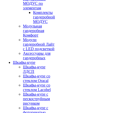
МОДУС по
элементам
Комплекты
гардеробной
МОДУС
Модульная
гардеробная
Комфорт
Модули
гардеробной Лайт
с LED подсветкой
Аксессуары для
гардеробных
Шкафы-купе
Шкафы-купе
ЛДСП
Шкафы-купе со
стеклом Oracal
Шкафы-купе со
стеклом Lacobel
Шкафы-купе с
пескоструйным
рисунком
Шкафы-купе с
фотопечатью