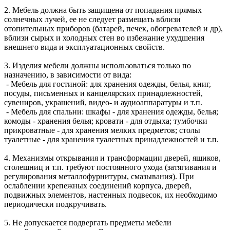
2. Мебель должна быть защищена от попадания прямых
солнечных лучей, ее не следует размещать вблизи
отопительных приборов (батарей, печек, обогревателей и др),
вблизи сырых и холодных стен во избежание ухудшения
внешнего вида и эксплуатационных свойств.
3. Изделия мебели должны использоваться только по
назначению, в зависимости от вида:
- Мебель для гостиной: для хранения одежды, белья, книг,
посуды, письменных и канцелярских принадлежностей,
сувениров, украшений, видео- и аудиоаппаратуры и т.п.
- Мебель для спальни: шкафы - для хранения одежды, белья;
комоды - хранения белья; кровати - для отдыха; тумбочки
прикроватные - для хранения мелких предметов; столы
туалетные - для хранения туалетных принадлежностей и т.п.
4. Механизмы открывания и трансформации дверей, ящиков,
столешниц и т.п. требуют постоянного ухода (затягивания и
регулирования металлофурнитуры, смазывания). При
ослаблении крепежных соединений корпуса, дверей,
подвижных элементов, настенных подвесок, их необходимо
периодически подкручивать.
5. Не допускается подвергать предметы мебели