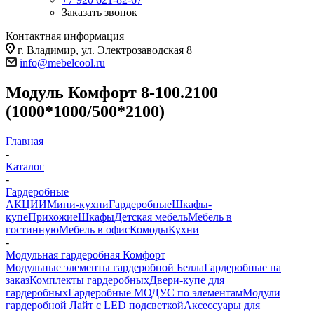
Заказать звонок
Контактная информация
г. Владимир, ул. Электрозаводская 8
info@mebelcool.ru
Модуль Комфорт 8-100.2100
(1000*1000/500*2100)
Главная
-
Каталог
-
Гардеробные
АКЦИИ
Мини-кухни
Гардеробные
Шкафы-
купе
Прихожие
Шкафы
Детская мебель
Мебель в
гостинную
Мебель в офис
Комоды
Кухни
-
Модульная гардеробная Комфорт
Модульные элементы гардеробной Белла
Гардеробные на
заказ
Комплекты гардеробных
Двери-купе для
гардеробных
Гардеробные МОДУС по элементам
Модули
гардеробной Лайт с LED подсветкой
Аксессуары для