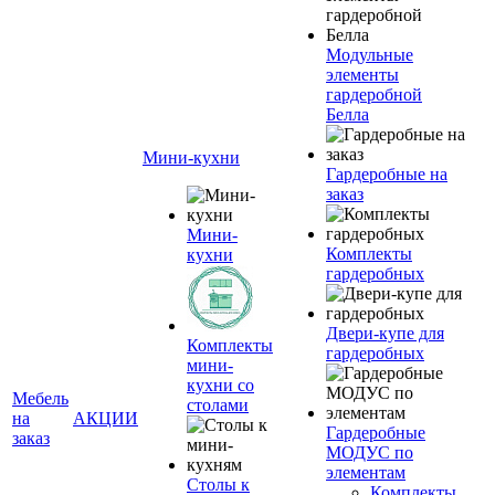
Модульные
элементы
гардеробной
Белла
Мини-кухни
Гардеробные на
заказ
Мини-
Комплекты
кухни
гардеробных
Двери-купе для
Комплекты
гардеробных
мини-
кухни со
Мебель
столами
на
АКЦИИ
Гардеробные
заказ
МОДУС по
элементам
Столы к
Комплекты