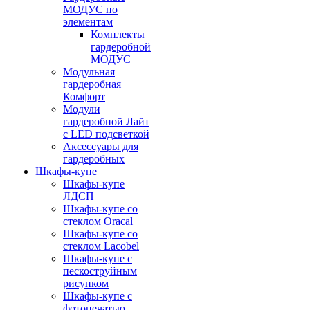
МОДУС по
элементам
Комплекты
гардеробной
МОДУС
Модульная
гардеробная
Комфорт
Модули
гардеробной Лайт
с LED подсветкой
Аксессуары для
гардеробных
Шкафы-купе
Шкафы-купе
ЛДСП
Шкафы-купе со
стеклом Oracal
Шкафы-купе со
стеклом Lacobel
Шкафы-купе с
пескоструйным
рисунком
Шкафы-купе с
фотопечатью