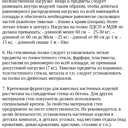
несвойственной нагрузке. Вещи и предметы следует
размещать внутри модулей таким образом, чтобы добиться
равномерного распределения нагрузки по всей имеющейся
площади и обеспечить необходимое равновесие скользящих
частей (наиболее тяжелые – ближе к краям (опорам), более
легкие ближе к центру). Нагрузка на полки ЛДСП и МДФ не
должна превышать: - длинной менее 60 см - 25-30 кг; -
длинной от 60 см до 80см - 25 кг; - длиной от 80 см до 1 м -
15 кг, - длинной свыше 1 м - 10кг.
6. На стеклянные полки следует устанавливать легкие
предметы из тонкостенного стекла, фарфора, пластмассы,
расставляя их равномерно по всей площади, не превышая
допустимой нагрузки (7 кг). Тяжелые предметы из керамики,
толстостенного стекла, металла и т.п. следует устанавливать
на полки из древесных материалов.
7. Крепежная фурнитура для навесных настенных изделий
рассчитана на стандартные стены из бетона. Для других
материалов стен покупатель должен использовать
специальный крепеж. За свойства материалов стен
предприятие не несет ответственности. Не рекомендуется, в
целях безопасности, устанавливать настенные изделия в
детских комнатах, в детских уголках, над местами отдыха (над
кроватями, диван-кроватями, креслами, столами и т.п.).