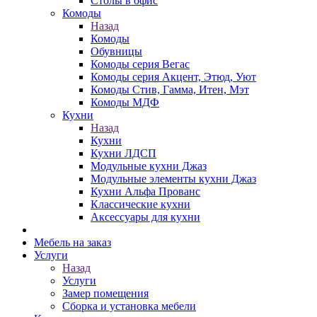
Столы в офис
Комоды
Назад
Комоды
Обувницы
Комоды серия Вегас
Комоды серия Акцент, Этюд, Уют
Комоды Стив, Гамма, Итен, Мэт
Комоды МДФ
Кухни
Назад
Кухни
Кухни ЛДСП
Модульные кухни Джаз
Модульные элементы кухни Джаз
Кухни Альфа Прованс
Классические кухни
Аксессуары для кухни
Мебель на заказ
Услуги
Назад
Услуги
Замер помещения
Сборка и установка мебели