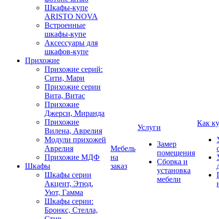
Шкафы-купе
ARISTO NOVA
Встроенные
шкафы-купе
Аксессуары для
шкафов-купе
Прихожие
Прихожие серий:
Сити, Мари
Прихожие серии
Вита, Витас
Прихожие
Джерси, Миранда
Прихожие
Как к
Услуги
Вилена, Аврелия
Модули прихожей
Замер
Аврелия
Мебель
помещения
Прихожие МДФ
на
Сборка и
Шкафы
заказ
установка
Шкафы серии
мебели
Акцент, Этюд,
Уют, Гамма
Шкафы серии:
Бронкс, Стелла,
Стив