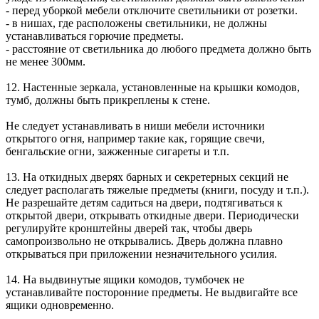
- перед уборкой мебели отключите светильники от розетки.
- в нишах, где расположены светильники, не должны
устанавливаться горючие предметы.
- расстояние от светильника до любого предмета должно быть
не менее 300мм.
12. Настенные зеркала, установленные на крышки комодов,
тумб, должны быть прикреплены к стене.
Не следует устанавливать в ниши мебели источники
открытого огня, например такие как, горящие свечи,
бенгальские огни, зажженные сигареты и т.п.
13. На откидных дверях барных и секретерных секций не
следует располагать тяжелые предметы (книги, посуду и т.п.).
Не разрешайте детям садиться на двери, подтягиваться к
открытой двери, открывать откидные двери. Периодически
регулируйте кронштейны дверей так, чтобы дверь
самопроизвольно не открывались. Дверь должна плавно
открываться при приложении незначительного усилия.
14. На выдвинутые ящики комодов, тумбочек не
устанавливайте посторонние предметы. Не выдвигайте все
ящики одновременно.