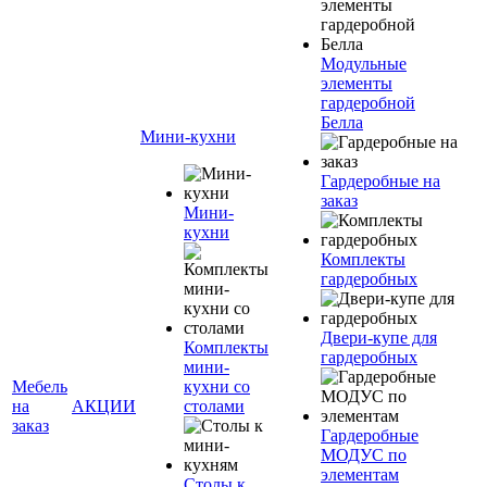
Модульные
элементы
гардеробной
Белла
Мини-кухни
Гардеробные на
заказ
Мини-
кухни
Комплекты
гардеробных
Двери-купе для
Комплекты
гардеробных
мини-
Мебель
кухни со
на
АКЦИИ
столами
заказ
Гардеробные
МОДУС по
элементам
Столы к