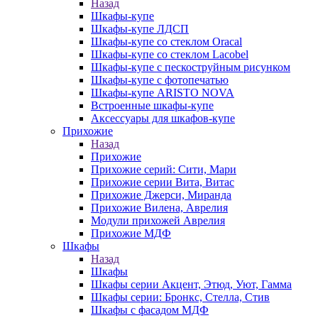
Назад
Шкафы-купе
Шкафы-купе ЛДСП
Шкафы-купе со стеклом Oracal
Шкафы-купе со стеклом Lacobel
Шкафы-купе с пескоструйным рисунком
Шкафы-купе с фотопечатью
Шкафы-купе ARISTO NOVA
Встроенные шкафы-купе
Аксессуары для шкафов-купе
Прихожие
Назад
Прихожие
Прихожие серий: Сити, Мари
Прихожие серии Вита, Витас
Прихожие Джерси, Миранда
Прихожие Вилена, Аврелия
Модули прихожей Аврелия
Прихожие МДФ
Шкафы
Назад
Шкафы
Шкафы серии Акцент, Этюд, Уют, Гамма
Шкафы серии: Бронкс, Стелла, Стив
Шкафы с фасадом МДФ