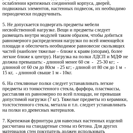
ослаблении крепежных соединений корпуса, дверей,
подвижных элементов, настенных подвесок, их необходимо
периодически подкручивать.
5. Не допускается подвергать предметы мебели
несвойственной нагрузке. Вещи и предметы следует
размещать внутри модулей таким образом, чтобы добиться
равномерного распределения нагрузки по всей имеющейся
площади и обеспечить необходимое равновесие скользящих
частей (наиболее тяжелые – ближе к краям (опорам), более
легкие ближе к центру). Нагрузка на полки ЛДСП и МДФ не
должна превышать: - длинной менее 60 см - 25-30 кг; -
длинной от 60 см до 80см - 25 кг; - длиной от 80 см до 1 м -
15 кг, - длинной свыше 1 м - 10кг.
6. На стеклянные полки следует устанавливать легкие
предметы из тонкостенного стекла, фарфора, пластмассы,
расставляя их равномерно по всей площади, не превышая
допустимой нагрузки (7 кг). Тяжелые предметы из керамики,
толстостенного стекла, металла и т.п. следует устанавливать
на полки из древесных материалов.
7. Крепежная фурнитура для навесных настенных изделий
рассчитана на стандартные стены из бетона. Для других
материалов стен покупатель должен использовать