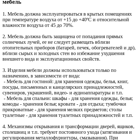
мебель
1. Мебель должна эксплуатироваться в крытых помещениях
при температуре воздуха от +15 до +40ºС и относительной
влажности воздуха от 45 до 70%.
2. Мебель должна быть защищена от попадания прямых
солнечных лучей, ее не следует размещать вблизи
отопительных приборов (батарей, печек, обогревателей и др),
вблизи сырых и холодных стен во избежание ухудшения
внешнего вида и эксплуатационных свойств.
3. Изделия мебели должны использоваться только по
назначению, в зависимости от вида:
- Мебель для гостиной: для хранения одежды, белья, книг,
посуды, письменных и канцелярских принадлежностей,
сувениров, украшений, видео- и аудиоаппаратуры и т.п.
- Мебель для спальни: шкафы - для хранения одежды, белья;
комоды - хранения белья; кровати - для отдыха; тумбочки
прикроватные - для хранения мелких предметов; столы
туалетные - для хранения туалетных принадлежностей и т.п.
4. Механизмы открывания и трансформации дверей, ящиков,
столешниц и т.п. требуют постоянного ухода (затягивания и
регулирования металлофурнитуры, смазывания). При