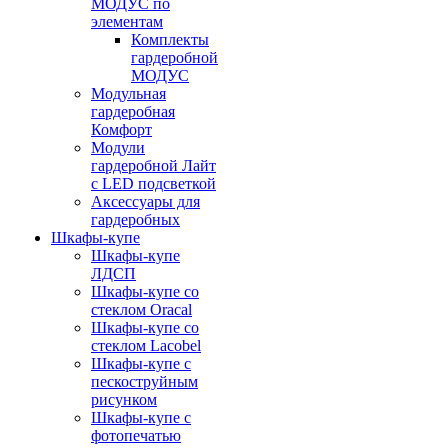
МОДУС по
элементам
Комплекты
гардеробной
МОДУС
Модульная
гардеробная
Комфорт
Модули
гардеробной Лайт
с LED подсветкой
Аксессуары для
гардеробных
Шкафы-купе
Шкафы-купе
ЛДСП
Шкафы-купе со
стеклом Oracal
Шкафы-купе со
стеклом Lacobel
Шкафы-купе с
пескоструйным
рисунком
Шкафы-купе с
фотопечатью