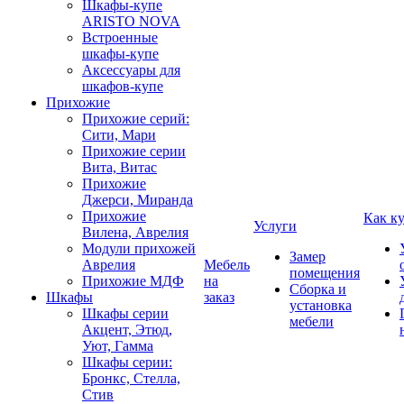
Шкафы-купе
ARISTO NOVA
Встроенные
шкафы-купе
Аксессуары для
шкафов-купе
Прихожие
Прихожие серий:
Сити, Мари
Прихожие серии
Вита, Витас
Прихожие
Джерси, Миранда
Прихожие
Как к
Услуги
Вилена, Аврелия
Модули прихожей
Замер
Аврелия
Мебель
помещения
Прихожие МДФ
на
Сборка и
Шкафы
заказ
установка
Шкафы серии
мебели
Акцент, Этюд,
Уют, Гамма
Шкафы серии:
Бронкс, Стелла,
Стив