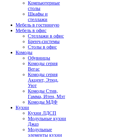
Компьютерные
столы
Шкафы и
стеллажи
Мебель в гостинную
Мебель в офис
Стеллажи в офис
Бренч-системы
Столы в офис
Комоды
Обувницы
Комоды серия
Вегас
Комоды серия
Акцент, Этюд,
Уют
Комоды Стив,
Гамма, Итен, Мэт
Комоды МДФ
Кухни
Кухни ЛДСП
Модульные кухни
Джаз
Модульные
элементы кухни