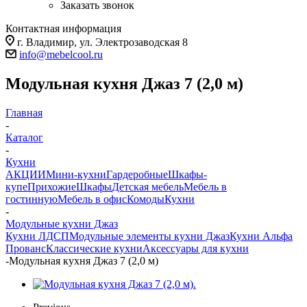
Заказать звонок
Контактная информация
г. Владимир, ул. Электрозаводская 8
info@mebelcool.ru
Модульная кухня Джаз 7 (2,0 м)
Главная
-
Каталог
-
Кухни
АКЦИИ
Мини-кухни
Гардеробные
Шкафы-
купе
Прихожие
Шкафы
Детская мебель
Мебель в
гостинную
Мебель в офис
Комоды
Кухни
-
Модульные кухни Джаз
Кухни ЛДСП
Модульные элементы кухни Джаз
Кухни Альфа
Прованс
Классические кухни
Аксессуары для кухни
-
Модульная кухня Джаз 7 (2,0 м)