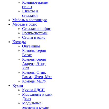
Компьютерные
столы
Шкафы и
стеллажи
Мебель в гостинную
Мебель в офис
Стеллажи в офис
Бренч-системы
Столы в офис
Комоды
Обувницы
Комоды серия
Вегас
Комоды серия
Акцент, Этюд,
Уют
Комоды Стив,
Гамма, Итен, Мэт
Комоды МДФ
Кухни
Кухни ЛДСП
Модульные кухни
Джаз
Модульные
элементы кухни