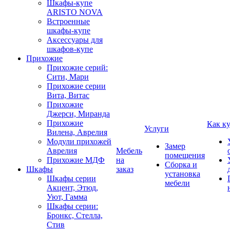
Шкафы-купе
ARISTO NOVA
Встроенные
шкафы-купе
Аксессуары для
шкафов-купе
Прихожие
Прихожие серий:
Сити, Мари
Прихожие серии
Вита, Витас
Прихожие
Джерси, Миранда
Прихожие
Как к
Услуги
Вилена, Аврелия
Модули прихожей
Замер
Аврелия
Мебель
помещения
Прихожие МДФ
на
Сборка и
Шкафы
заказ
установка
Шкафы серии
мебели
Акцент, Этюд,
Уют, Гамма
Шкафы серии:
Бронкс, Стелла,
Стив