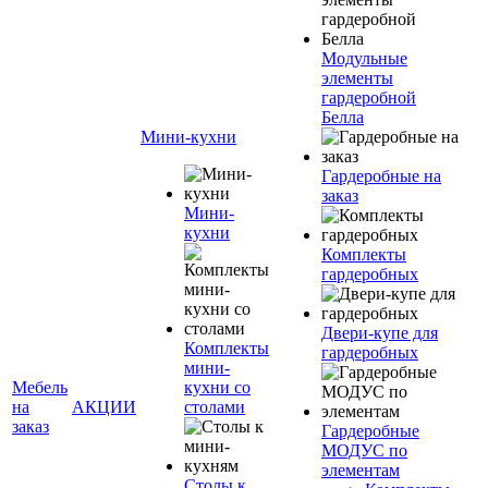
Модульные
элементы
гардеробной
Белла
Мини-кухни
Гардеробные на
заказ
Мини-
кухни
Комплекты
гардеробных
Двери-купе для
Комплекты
гардеробных
мини-
Мебель
кухни со
на
АКЦИИ
столами
заказ
Гардеробные
МОДУС по
элементам
Столы к