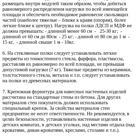
размещать внутри модулей таким образом, чтобы добиться
равномерного распределения нагрузки по всей имеющейся
площади и обеспечить необходимое равновесие скользящих
частей (наиболее тяжелые – ближе к краям (опорам), более
легкие ближе к центру). Нагрузка на полки ЛДСП и МДФ не
должна превышать: - длинной менее 60 см - 25-30 кг; -
длинной от 60 см до 80см - 25 кг; - длиной от 80 см до 1 м -
15 кг, - длинной свыше 1 м - 10кг.
6. На стеклянные полки следует устанавливать легкие
предметы из тонкостенного стекла, фарфора, пластмассы,
расставляя их равномерно по всей площади, не превышая
допустимой нагрузки (7 кг). Тяжелые предметы из керамики,
толстостенного стекла, металла и т.п. следует устанавливать
на полки из древесных материалов.
7. Крепежная фурнитура для навесных настенных изделий
рассчитана на стандартные стены из бетона. Для других
материалов стен покупатель должен использовать
специальный крепеж. За свойства материалов стен
предприятие не несет ответственности. Не рекомендуется, в
целях безопасности, устанавливать настенные изделия в
детских комнатах, в детских уголках, над местами отдыха (над
кроватями, диван-кроватями, креслами, столами и т.п.).