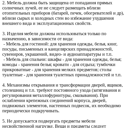
2. Мебель должна быть защищена от попадания прямых
солнечных лучей, ее не следует размещать вблизи
отопительных приборов (батарей, печек, обогревателей и др),
вблизи сырых и холодных стен во избежание ухудшения
внешнего вида и эксплуатационных свойств.
3. Изделия мебели должны использоваться только по
назначению, в зависимости от вида:
- Мебель для гостиной: для хранения одежды, белья, книг,
посуды, письменных и канцелярских принадлежностей,
сувениров, украшений, видео- и аудиоаппаратуры и т.п.
- Мебель для спальни: шкафы - для хранения одежды, белья;
комоды - хранения белья; кровати - для отдыха; тумбочки
прикроватные - для хранения мелких предметов; столы
туалетные - для хранения туалетных принадлежностей и т.п.
4. Механизмы открывания и трансформации дверей, ящиков,
столешниц и т.п. требуют постоянного ухода (затягивания и
регулирования металлофурнитуры, смазывания). При
ослаблении крепежных соединений корпуса, дверей,
подвижных элементов, настенных подвесок, их необходимо
периодически подкручивать.
5. Не допускается подвергать предметы мебели
несвойственной нагрузке. Вещи и предметы следует