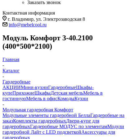
Заказать звонок
Контактная информация
г. Владимир, ул. Электрозаводская 8
info@mebelcool.ru
Модуль Комфорт 3-40.2100
(400*500*2100)
Главная
-
Каталог
-
Гардеробные
АКЦИИ
Мини-кухни
Гардеробные
Шкафы-
купе
Прихожие
Шкафы
Детская мебель
Мебель в
гостинную
Мебель в офис
Комоды
Кухни
-
Модульная гардеробная Комфорт
Модульные элементы гардеробной Белла
Гардеробные на
заказ
Комплекты гардеробных
Двери-купе для
гардеробных
Гардеробные МОДУС по элементам
Модули
гардеробной Лайт с LED подсветкой
Аксессуары для
гардеробных