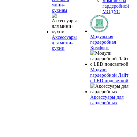
Комплекты
мини-
гардеробной
кухням
МОДУС
Модульная
Аксессуары
гардеробная
для мини-
Комфорт
кухни
Модули
гардеробной Лайт
с LED подсветкой
Аксессуары для
гардеробных