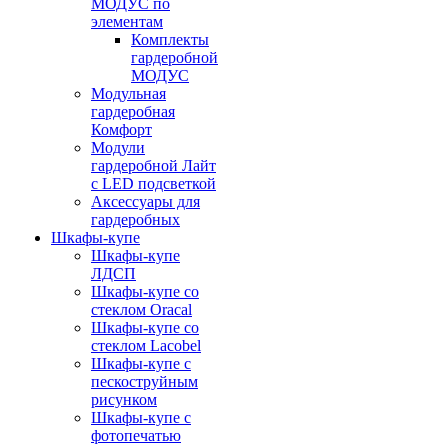
МОДУС по
элементам
Комплекты
гардеробной
МОДУС
Модульная
гардеробная
Комфорт
Модули
гардеробной Лайт
с LED подсветкой
Аксессуары для
гардеробных
Шкафы-купе
Шкафы-купе
ЛДСП
Шкафы-купе со
стеклом Oracal
Шкафы-купе со
стеклом Lacobel
Шкафы-купе с
пескоструйным
рисунком
Шкафы-купе с
фотопечатью