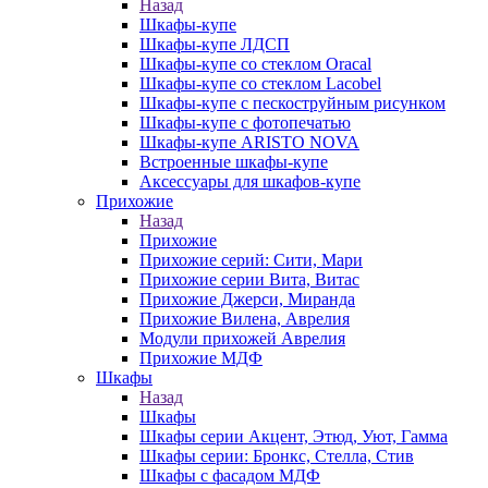
Назад
Шкафы-купе
Шкафы-купе ЛДСП
Шкафы-купе со стеклом Oracal
Шкафы-купе со стеклом Lacobel
Шкафы-купе с пескоструйным рисунком
Шкафы-купе с фотопечатью
Шкафы-купе ARISTO NOVA
Встроенные шкафы-купе
Аксессуары для шкафов-купе
Прихожие
Назад
Прихожие
Прихожие серий: Сити, Мари
Прихожие серии Вита, Витас
Прихожие Джерси, Миранда
Прихожие Вилена, Аврелия
Модули прихожей Аврелия
Прихожие МДФ
Шкафы
Назад
Шкафы
Шкафы серии Акцент, Этюд, Уют, Гамма
Шкафы серии: Бронкс, Стелла, Стив
Шкафы с фасадом МДФ