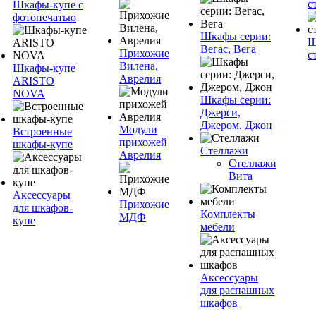
с
Шкафы-купе с
фотопечатью
Шкафы серии:
Ш
Вегас, Вега
Прихожие
с
Вилена,
Шкафы-купе
Аврелия
ARISTO
NOVA
Шкафы серии:
Джерси,
Джером, Джон
Модули
Встроенные
прихожей
шкафы-купе
Стеллажи
Аврелия
Стеллажи
Вита
Аксессуары
Прихожие
для шкафов-
Комплекты
МДФ
купе
мебели
Аксессуары
для распашных
шкафов