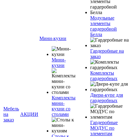
Модульные
элементы
гардеробной
Белла
Мини-кухни
Гардеробные на
заказ
Мини-
кухни
Комплекты
гардеробных
Двери-купе для
Комплекты
гардеробных
мини-
Мебель
кухни со
на
АКЦИИ
столами
заказ
Гардеробные
МОДУС по
элементам
Столы к