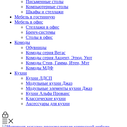
Письменные столы
Компьютерные столы
Шкафы и стеллажи
Мебель в гостинную
Мебель в офис
Стеллажи в офис
Бренч-системы
Столы в офис
Комоды
Обувницы
Комоды серия Вегас
Комоды серия Акцент, Этюд, Уют
Комоды Стив, Гамма, Итен, Мэт
Комоды МДФ
Кухни
Кухни ЛДСП
Модульные кухни Джаз
Модульные элементы кухни Джаз
Кухни Альфа Прованс
Классические кухни
Аксессуары для кухни