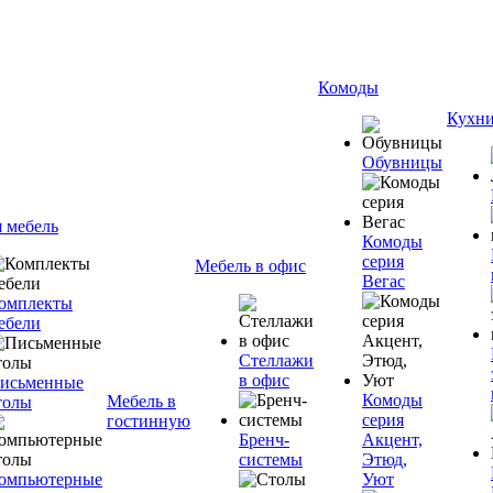
Комоды
Кухн
Обувницы
я мебель
Комоды
серия
Мебель в офис
Вегас
омплекты
ебели
Стеллажи
в офис
исьменные
Комоды
Мебель в
толы
серия
гостинную
Бренч-
Акцент,
системы
Этюд,
омпьютерные
Уют