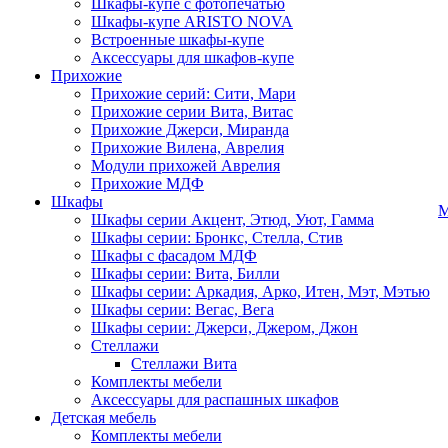
Шкафы-купе с фотопечатью
Шкафы-купе ARISTO NOVA
Встроенные шкафы-купе
Аксессуары для шкафов-купе
Прихожие
Прихожие серий: Сити, Мари
Прихожие серии Вита, Витас
Прихожие Джерси, Миранда
Прихожие Вилена, Аврелия
Модули прихожей Аврелия
Прихожие МДФ
Шкафы
М
Шкафы серии Акцент, Этюд, Уют, Гамма
Шкафы серии: Бронкс, Стелла, Стив
Шкафы с фасадом МДФ
Шкафы серии: Вита, Билли
Шкафы серии: Аркадия, Арко, Итен, Мэт, Мэтью
Шкафы серии: Вегас, Вега
Шкафы серии: Джерси, Джером, Джон
Стеллажи
Стеллажи Вита
Комплекты мебели
Аксессуары для распашных шкафов
Детская мебель
Комплекты мебели