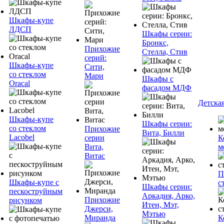
Шкафы-купе
ЛДСП
Шкафы серии:
Бронкс,
Прихожие
Стелла, Стив
серий:
Шкафы-купе
Сити,
со стеклом
Мари
Шкафы с
Oracal
фасадом МДФ
Детска
Шкафы-купе
Шкафы серии:
со стеклом
Прихожие
Вита, Билли
Lacobel
серии
К
Вита,
м
Витас
П
Шкафы-купе с
с
Шкафы серии:
пескоструйным
Аркадия, Арко,
Прихожие
рисунком
Итен, Мэт,
Джерси,
Мэтью
Миранда
К