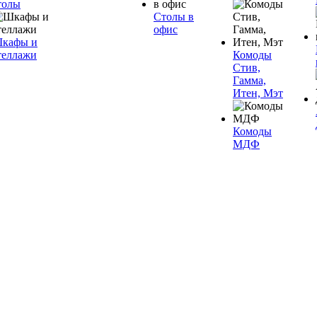
толы
Столы в
офис
кафы и
теллажи
Комоды
Стив,
Гамма,
Итен, Мэт
Комоды
МДФ