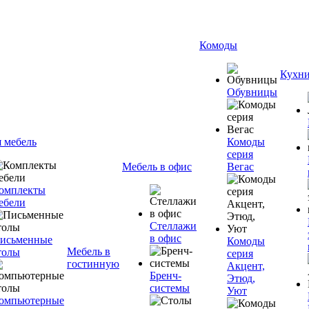
Комоды
Кухн
Обувницы
я мебель
Комоды
серия
Мебель в офис
Вегас
омплекты
ебели
Стеллажи
в офис
исьменные
Комоды
Мебель в
толы
серия
гостинную
Акцент,
Бренч-
Этюд,
системы
Уют
омпьютерные