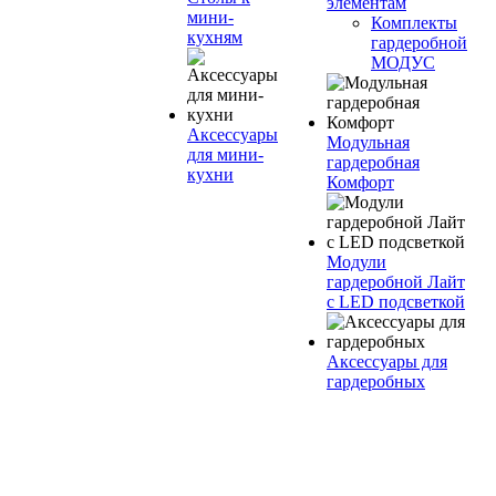
элементам
мини-
Комплекты
кухням
гардеробной
МОДУС
Аксессуары
Модульная
для мини-
гардеробная
кухни
Комфорт
Модули
гардеробной Лайт
с LED подсветкой
Аксессуары для
гардеробных