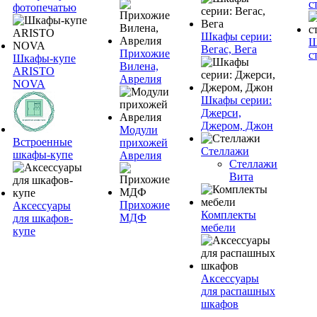
с
фотопечатью
Шкафы серии:
Ш
Вегас, Вега
Прихожие
с
Шкафы-купе
Вилена,
ARISTO
Аврелия
NOVA
Шкафы серии:
Джерси,
Джером, Джон
Модули
Встроенные
прихожей
Стеллажи
шкафы-купе
Аврелия
Стеллажи
Вита
Прихожие
Аксессуары
Комплекты
МДФ
для шкафов-
мебели
купе
Аксессуары
для распашных
шкафов