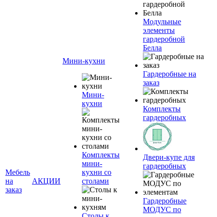
Модульные
элементы
гардеробной
Белла
Мини-кухни
Гардеробные на
заказ
Мини-
кухни
Комплекты
гардеробных
Комплекты
Двери-купе для
мини-
гардеробных
Мебель
кухни со
на
АКЦИИ
столами
заказ
Гардеробные
МОДУС по
Столы к