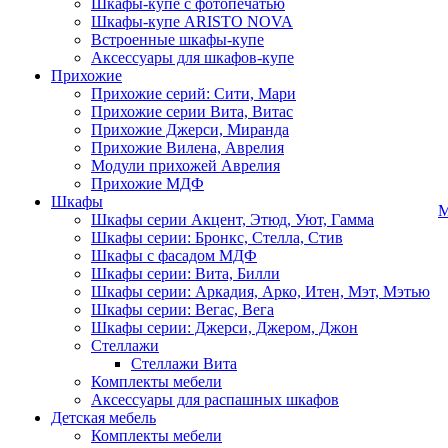
Шкафы-купе с фотопечатью
Шкафы-купе ARISTO NOVA
Встроенные шкафы-купе
Аксессуары для шкафов-купе
Прихожие
Прихожие серий: Сити, Мари
Прихожие серии Вита, Витас
Прихожие Джерси, Миранда
Прихожие Вилена, Аврелия
Модули прихожей Аврелия
Прихожие МДФ
Шкафы
М
Шкафы серии Акцент, Этюд, Уют, Гамма
Шкафы серии: Бронкс, Стелла, Стив
Шкафы с фасадом МДФ
Шкафы серии: Вита, Билли
Шкафы серии: Аркадия, Арко, Итен, Мэт, Мэтью
Шкафы серии: Вегас, Вега
Шкафы серии: Джерси, Джером, Джон
Стеллажи
Стеллажи Вита
Комплекты мебели
Аксессуары для распашных шкафов
Детская мебель
Комплекты мебели