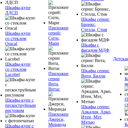
Шкафы-купе
ЛДСП
Шкафы серии:
Бронкс,
Прихожие
Стелла, Стив
серий:
Шкафы-купе
Сити,
со стеклом
Мари
Oracal
Шкафы с
фасадом МДФ
Детска
Шкафы-купе
со стеклом
Шкафы серии:
Прихожие
Lacobel
Вита, Билли
серии
К
Вита,
м
Витас
П
Шкафы-купе с
с
пескоструйным
Шкафы серии:
рисунком
Аркадия, Арко,
Прихожие
Итен, Мэт,
Джерси,
Мэтью
Миранда
К
Шкафы-купе с