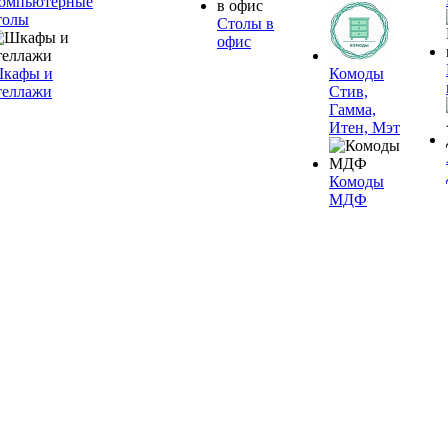
омпьютерные
толы
Столы в
офис
кафы и
Комоды
теллажи
Стив,
Гамма,
Итен, Мэт
Комоды
МДФ