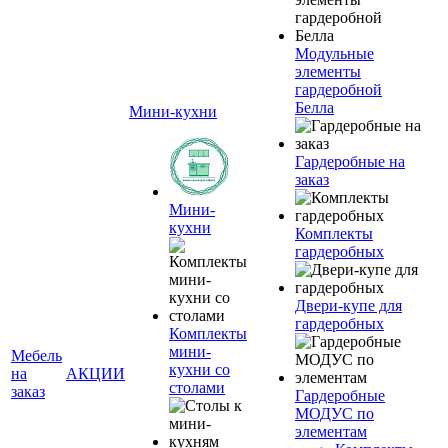
Модульные
элементы
гардеробной
Белла
Мини-кухни
Гардеробные на
заказ
Мини-
кухни
Комплекты
гардеробных
Двери-купе для
гардеробных
Комплекты
мини-
Мебель
кухни со
на
АКЦИИ
столами
заказ
Гардеробные
МОДУС по
элементам