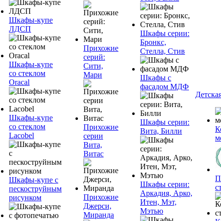
Шкафы-купе
ЛДСП
Шкафы серии:
Бронкс,
Прихожие
Стелла, Стив
серий:
Шкафы-купе
Сити,
со стеклом
Мари
Шкафы с
Oracal
фасадом МДФ
Детска
Шкафы-купе
Шкафы серии:
со стеклом
Прихожие
К
Вита, Билли
Lacobel
серии
м
Вита,
Витас
П
Шкафы-купе с
Шкафы серии:
с
пескоструйным
Аркадия, Арко,
Прихожие
рисунком
Итен, Мэт,
Джерси,
Мэтью
Миранда