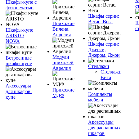
К
Шкафы-купе с
с
фотопечатью
Шкафы серии:
Вегас, Вега
Ш
Прихожие
с
Вилена,
Шкафы-купе
Аврелия
ARISTO
NOVA
Шкафы серии:
Джерси,
Джером, Джон
Модули
Встроенные
прихожей
шкафы-купе
Стеллажи
Аврелия
Стеллажи
Вита
Аксессуары
Прихожие
для шкафов-
Комплекты
МДФ
купе
мебели
Аксессуары
для распашных
шкафов