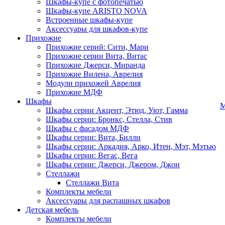
Шкафы-купе с фотопечатью
Шкафы-купе ARISTO NOVA
Встроенные шкафы-купе
Аксессуары для шкафов-купе
Прихожие
Прихожие серий: Сити, Мари
Прихожие серии Вита, Витас
Прихожие Джерси, Миранда
Прихожие Вилена, Аврелия
Модули прихожей Аврелия
Прихожие МДФ
Шкафы
М
Шкафы серии Акцент, Этюд, Уют, Гамма
Шкафы серии: Бронкс, Стелла, Стив
Шкафы с фасадом МДФ
Шкафы серии: Вита, Билли
Шкафы серии: Аркадия, Арко, Итен, Мэт, Мэтью
Шкафы серии: Вегас, Вега
Шкафы серии: Джерси, Джером, Джон
Стеллажи
Стеллажи Вита
Комплекты мебели
Аксессуары для распашных шкафов
Детская мебель
Комплекты мебели