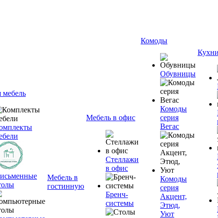
Комоды
Кухн
Обувницы
я мебель
Комоды
Мебель в офис
серия
Вегас
омплекты
ебели
Стеллажи
в офис
исьменные
Мебель в
Комоды
толы
гостинную
серия
Бренч-
Акцент,
системы
Этюд,
Уют