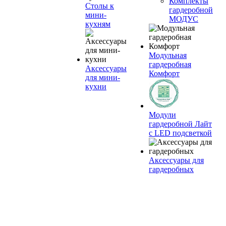
Комплекты
Столы к
гардеробной
мини-
МОДУС
кухням
Модульная
гардеробная
Аксессуары
Комфорт
для мини-
кухни
Модули
гардеробной Лайт
с LED подсветкой
Аксессуары для
гардеробных