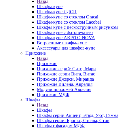
Назад
Шкафы-купе
Шкафы-купе ЛДСП
Шкафы-купе со стеклом Oracal
Шкафы-купе со стеклом Lacobel
Шкафы-купе с пескоструйным рисунком
Шкафы-купе с фотопечатью
Шкафы-купе ARISTO NOVA
Встроенные шкафы-купе
Аксессуары для шкафов-купе
Прихожие
Назад
Прихожие
Прихожие серий: Сити, Мари
Прихожие серии Вита, Витас
Прихожие Джерси, Миранда
Прихожие Вилена, Аврелия
Модули прихожей Аврелия
Прихожие МДФ
Шкафы
Назад
Шкафы
Шкафы серии Акцент, Этюд, Уют, Гамма
Шкафы серии: Бронкс, Стелла, Стив
Шкафы с фасадом МДФ