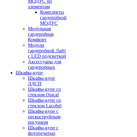
МОДУС по
элементам
Комплекты
гардеробной
МОДУС
Модульная
гардеробная
Комфорт
Модули
гардеробной Лайт
с LED подсветкой
Аксессуары для
гардеробных
Шкафы-купе
Шкафы-купе
ЛДСП
Шкафы-купе со
стеклом Oracal
Шкафы-купе со
стеклом Lacobel
Шкафы-купе с
пескоструйным
рисунком
Шкафы-купе с
фотопечатью