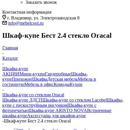
Заказать звонок
Контактная информация
г. Владимир, ул. Электрозаводская 8
info@mebelcool.ru
Шкаф-купе Бест 2.4 стекло Oracal
Главная
-
Каталог
-
Шкафы-купе
АКЦИИ
Мини-кухни
Гардеробные
Шкафы-
купе
Прихожие
Шкафы
Детская мебель
Мебель в
гостинную
Мебель в офис
Комоды
Кухни
-
Шкафы-купе со стеклом Oracal
Шкафы-купе ЛДСП
Шкафы-купе со стеклом Lacobel
Шкафы-
купе с пескоструйным рисунком
Шкафы-купе с
фотопечатью
Шкафы-купе ARISTO NOVA
Встроенные
шкафы-купе
Аксессуары для шкафов-купе
-
Шкаф-купе Бест 2.4 стекло Oracal