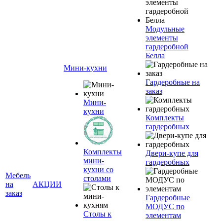
Модульные
элементы
гардеробной
Белла
Мини-кухни
Гардеробные на
заказ
Мини-
кухни
Комплекты
гардеробных
Комплекты
Двери-купе для
мини-
гардеробных
кухни со
Мебель
столами
на
АКЦИИ
заказ
Гардеробные
МОДУС по
Столы к
элементам