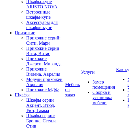
Шкафы-купе
ARISTO NOVA
Встроенные
шкафы-купе
Аксессуары для
шкафов-купе
Прихожие
Прихожие серий:
Сити, Мари
Прихожие серии
Вита, Витас
Прихожие
Джерси, Миранда
Прихожие
Как к
Услуги
Вилена, Аврелия
Модули прихожей
Замер
Аврелия
Мебель
помещения
Прихожие МДФ
на
Сборка и
Шкафы
заказ
установка
Шкафы серии
мебели
Акцент, Этюд,
Уют, Гамма
Шкафы серии:
Бронкс, Стелла,
Стив