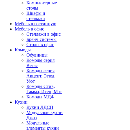
Компьютерные
столы
Шкафы и
стеллажи
Мебель в гостинную
Мебель в офис
Стеллажи в офис
Бренч-системы
Столы в офис
Комоды
Обувницы
Комоды серия
Вегас
Комоды серия
Акцент, Этюд,
Уют
Комоды Стив,
Гамма, Итен, Мэт
Комоды МДФ
Кухни
Кухни ЛДСП
Модульные кухни
Джаз
Модульные
элементы кухни