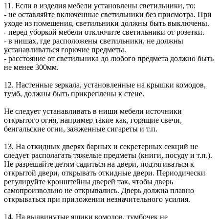
11. Если в изделия мебели установлены светильники, то:
- не оставляйте включенные светильники без присмотра. При
уходе из помещения, светильники должны быть выключены.
- перед уборкой мебели отключите светильники от розетки.
- в нишах, где расположены светильники, не должны
устанавливаться горючие предметы.
- расстояние от светильника до любого предмета должно быть
не менее 300мм.
12. Настенные зеркала, установленные на крышки комодов,
тумб, должны быть прикреплены к стене.
Не следует устанавливать в ниши мебели источники
открытого огня, например такие как, горящие свечи,
бенгальские огни, зажженные сигареты и т.п.
13. На откидных дверях барных и секретерных секций не
следует располагать тяжелые предметы (книги, посуду и т.п.).
Не разрешайте детям садиться на двери, подтягиваться к
открытой двери, открывать откидные двери. Периодически
регулируйте кронштейны дверей так, чтобы дверь
самопроизвольно не открывались. Дверь должна плавно
открываться при приложении незначительного усилия.
14. На выдвинутые ящики комодов, тумбочек не