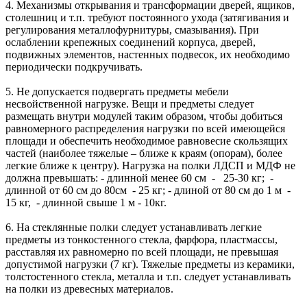
4. Механизмы открывания и трансформации дверей, ящиков,
столешниц и т.п. требуют постоянного ухода (затягивания и
регулирования металлофурнитуры, смазывания). При
ослаблении крепежных соединений корпуса, дверей,
подвижных элементов, настенных подвесок, их необходимо
периодически подкручивать.
5. Не допускается подвергать предметы мебели
несвойственной нагрузке. Вещи и предметы следует
размещать внутри модулей таким образом, чтобы добиться
равномерного распределения нагрузки по всей имеющейся
площади и обеспечить необходимое равновесие скользящих
частей (наиболее тяжелые – ближе к краям (опорам), более
легкие ближе к центру). Нагрузка на полки ЛДСП и МДФ не
должна превышать: - длинной менее 60 см - 25-30 кг; -
длинной от 60 см до 80см - 25 кг; - длиной от 80 см до 1 м -
15 кг, - длинной свыше 1 м - 10кг.
6. На стеклянные полки следует устанавливать легкие
предметы из тонкостенного стекла, фарфора, пластмассы,
расставляя их равномерно по всей площади, не превышая
допустимой нагрузки (7 кг). Тяжелые предметы из керамики,
толстостенного стекла, металла и т.п. следует устанавливать
на полки из древесных материалов.