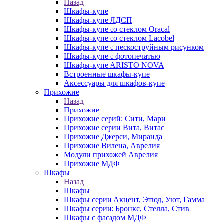
Назад
Шкафы-купе
Шкафы-купе ЛДСП
Шкафы-купе со стеклом Oracal
Шкафы-купе со стеклом Lacobel
Шкафы-купе с пескоструйным рисунком
Шкафы-купе с фотопечатью
Шкафы-купе ARISTO NOVA
Встроенные шкафы-купе
Аксессуары для шкафов-купе
Прихожие
Назад
Прихожие
Прихожие серий: Сити, Мари
Прихожие серии Вита, Витас
Прихожие Джерси, Миранда
Прихожие Вилена, Аврелия
Модули прихожей Аврелия
Прихожие МДФ
Шкафы
Назад
Шкафы
Шкафы серии Акцент, Этюд, Уют, Гамма
Шкафы серии: Бронкс, Стелла, Стив
Шкафы с фасадом МДФ