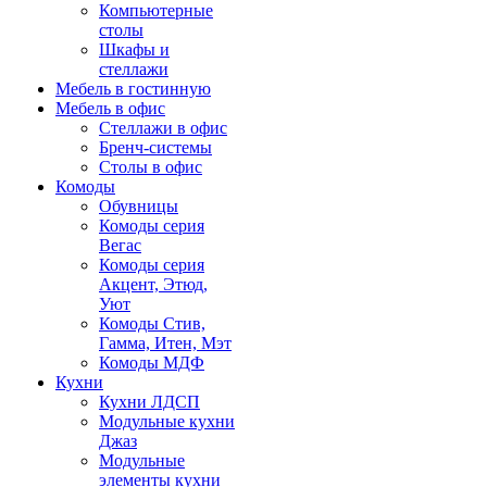
Компьютерные
столы
Шкафы и
стеллажи
Мебель в гостинную
Мебель в офис
Стеллажи в офис
Бренч-системы
Столы в офис
Комоды
Обувницы
Комоды серия
Вегас
Комоды серия
Акцент, Этюд,
Уют
Комоды Стив,
Гамма, Итен, Мэт
Комоды МДФ
Кухни
Кухни ЛДСП
Модульные кухни
Джаз
Модульные
элементы кухни