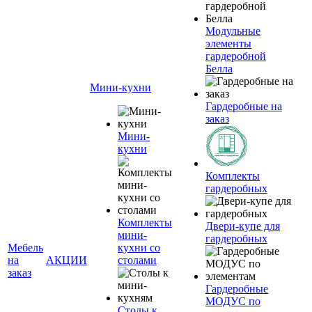
Модульные
элементы
гардеробной
Белла
Мини-кухни
Гардеробные на
заказ
Мини-
кухни
Комплекты
гардеробных
Комплекты
Двери-купе для
мини-
гардеробных
Мебель
кухни со
на
АКЦИИ
столами
заказ
Гардеробные
МОДУС по
Столы к