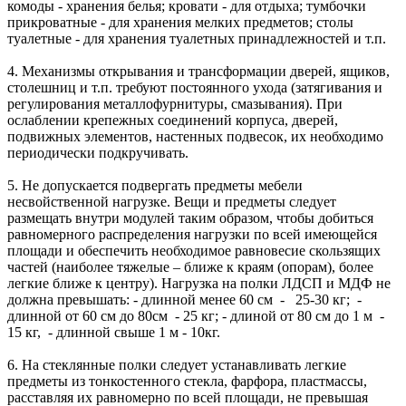
комоды - хранения белья; кровати - для отдыха; тумбочки
прикроватные - для хранения мелких предметов; столы
туалетные - для хранения туалетных принадлежностей и т.п.
4. Механизмы открывания и трансформации дверей, ящиков,
столешниц и т.п. требуют постоянного ухода (затягивания и
регулирования металлофурнитуры, смазывания). При
ослаблении крепежных соединений корпуса, дверей,
подвижных элементов, настенных подвесок, их необходимо
периодически подкручивать.
5. Не допускается подвергать предметы мебели
несвойственной нагрузке. Вещи и предметы следует
размещать внутри модулей таким образом, чтобы добиться
равномерного распределения нагрузки по всей имеющейся
площади и обеспечить необходимое равновесие скользящих
частей (наиболее тяжелые – ближе к краям (опорам), более
легкие ближе к центру). Нагрузка на полки ЛДСП и МДФ не
должна превышать: - длинной менее 60 см - 25-30 кг; -
длинной от 60 см до 80см - 25 кг; - длиной от 80 см до 1 м -
15 кг, - длинной свыше 1 м - 10кг.
6. На стеклянные полки следует устанавливать легкие
предметы из тонкостенного стекла, фарфора, пластмассы,
расставляя их равномерно по всей площади, не превышая