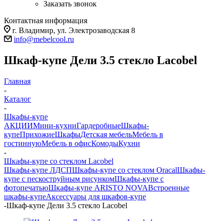
Заказать звонок
Контактная информация
г. Владимир, ул. Электрозаводская 8
info@mebelcool.ru
Шкаф-купе Дели 3.5 стекло Lacobel
Главная
-
Каталог
-
Шкафы-купе
АКЦИИ
Мини-кухни
Гардеробные
Шкафы-
купе
Прихожие
Шкафы
Детская мебель
Мебель в
гостинную
Мебель в офис
Комоды
Кухни
-
Шкафы-купе со стеклом Lacobel
Шкафы-купе ЛДСП
Шкафы-купе со стеклом Oracal
Шкафы-
купе с пескоструйным рисунком
Шкафы-купе с
фотопечатью
Шкафы-купе ARISTO NOVA
Встроенные
шкафы-купе
Аксессуары для шкафов-купе
-
Шкаф-купе Дели 3.5 стекло Lacobel