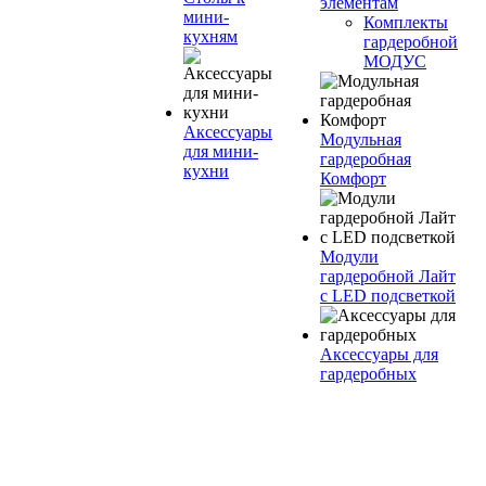
элементам
мини-
Комплекты
кухням
гардеробной
МОДУС
Аксессуары
Модульная
для мини-
гардеробная
кухни
Комфорт
Модули
гардеробной Лайт
с LED подсветкой
Аксессуары для
гардеробных