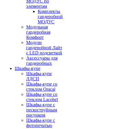
МОДУС по
элементам
Комплекты
гардеробной
МОДУС
Модульная
гардеробная
Комфорт
Модули
гардеробной Лайт
с LED подсветкой
Аксессуары для
гардеробных
Шкафы-купе
Шкафы-купе
ЛДСП
Шкафы-купе со
стеклом Oracal
Шкафы-купе со
стеклом Lacobel
Шкафы-купе с
пескоструйным
рисунком
Шкафы-купе с
фотопечатью