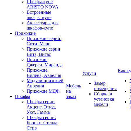
Шкафы-купе
ARISTO NOVA
Встроенные
шкафы-купе
Аксессуары для
шкафов-купе
Прихожие
Прихожие серий:
Сити, Мари
Прихожие серии
Вита, Витас
Прихожие
Джерси, Миранда
Прихожие
Как к
Услуги
Вилена, Аврелия
Модули прихожей
Замер
Аврелия
Мебель
помещения
Прихожие МДФ
на
Сборка и
Шкафы
заказ
установка
Шкафы серии
мебели
Акцент, Этюд,
Уют, Гамма
Шкафы серии:
Бронкс, Стелла,
Стив