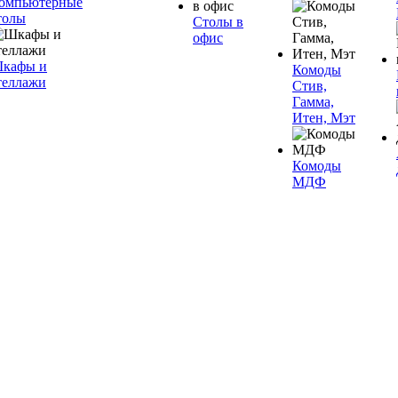
омпьютерные
толы
Столы в
офис
кафы и
Комоды
теллажи
Стив,
Гамма,
Итен, Мэт
Комоды
МДФ