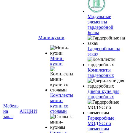
Модульные
элементы
гардеробной
Белла
Мини-кухни
Гардеробные на
заказ
Мини-
кухни
Комплекты
гардеробных
Двери-купе для
Комплекты
гардеробных
мини-
Мебель
кухни со
на
АКЦИИ
столами
заказ
Гардеробные
МОДУС по
элементам
Столы к