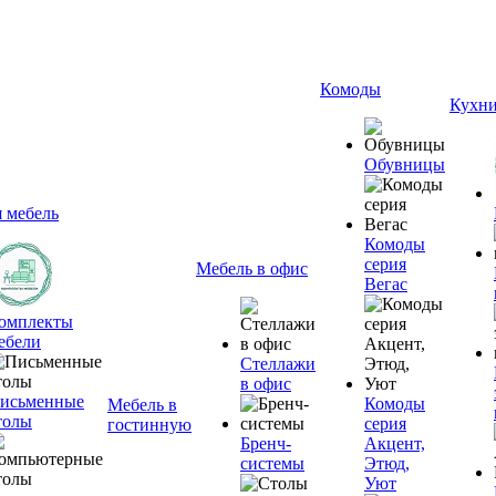
Комоды
Кухн
Обувницы
я мебель
Комоды
серия
Мебель в офис
Вегас
омплекты
ебели
Стеллажи
в офис
исьменные
Комоды
Мебель в
толы
серия
гостинную
Бренч-
Акцент,
системы
Этюд,
Уют