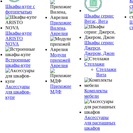
К
с
Шкафы-купе с
фотопечатью
Шкафы серии:
Вегас, Вега
Ш
Прихожие
с
Вилена,
Шкафы-купе
Аврелия
ARISTO
Шкафы серии:
NOVA
Джерси,
Джером, Джон
Модули
Встроенные
прихожей
Стеллажи
шкафы-купе
Аврелия
Стеллажи
Вита
Прихожие
Аксессуары
Комплекты
МДФ
для шкафов-
мебели
купе
Аксессуары
для распашных
шкафов