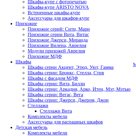
Шкафы-купе с фотопечатью
Шкафы-купе ARISTO NOVA
Встроенные шкафы-купе
Аксессуары для шкафов-купе
Прихожие
Прихожие серий: Сити, Мари
Прихожие серии Вита, Витас
Прихожие Джерси, Миранда
Прихожие Вилена, Аврелия
Модули прихожей Аврелия
Прихожие МДФ
Шкафы
М
Шкафы серии Акцент, Этюд, Уют, Гамма
Шкафы серии: Бронкс, Стелла, Стив
Шкафы с фасадом МДФ
Шкафы серии: Вита, Билли
Шкафы серии: Аркадия, Арко, Итен, Мэт, Мэтью
Шкафы серии: Вегас, Вега
Шкафы серии: Джерси, Джером, Джон
Стеллажи
Стеллажи Вита
Комплекты мебели
Аксессуары для распашных шкафов
Детская мебель
Комплекты мебели