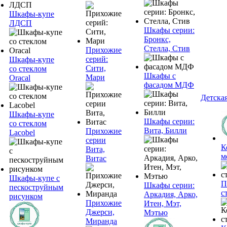
Шкафы-купе
ЛДСП
Шкафы серии:
Бронкс,
Стелла, Стив
Прихожие
серий:
Шкафы-купе
Сити,
со стеклом
Шкафы с
Мари
Oracal
фасадом МДФ
Детска
Шкафы-купе
Шкафы серии:
со стеклом
Вита, Билли
Прихожие
Lacobel
серии
К
Вита,
м
Витас
Шкафы-купе с
П
Шкафы серии:
пескоструйным
с
Аркадия, Арко,
рисунком
Прихожие
Итен, Мэт,
Джерси,
Мэтью
Миранда