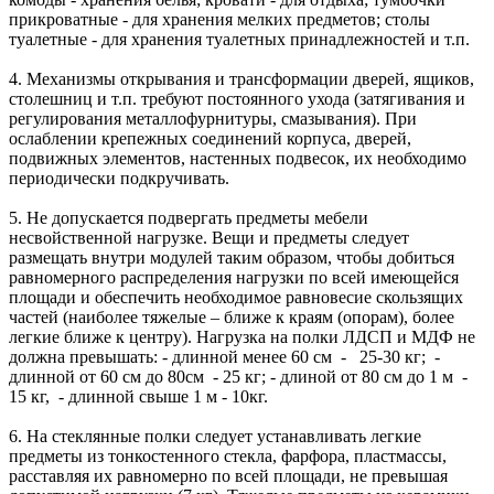
прикроватные - для хранения мелких предметов; столы
туалетные - для хранения туалетных принадлежностей и т.п.
4. Механизмы открывания и трансформации дверей, ящиков,
столешниц и т.п. требуют постоянного ухода (затягивания и
регулирования металлофурнитуры, смазывания). При
ослаблении крепежных соединений корпуса, дверей,
подвижных элементов, настенных подвесок, их необходимо
периодически подкручивать.
5. Не допускается подвергать предметы мебели
несвойственной нагрузке. Вещи и предметы следует
размещать внутри модулей таким образом, чтобы добиться
равномерного распределения нагрузки по всей имеющейся
площади и обеспечить необходимое равновесие скользящих
частей (наиболее тяжелые – ближе к краям (опорам), более
легкие ближе к центру). Нагрузка на полки ЛДСП и МДФ не
должна превышать: - длинной менее 60 см - 25-30 кг; -
длинной от 60 см до 80см - 25 кг; - длиной от 80 см до 1 м -
15 кг, - длинной свыше 1 м - 10кг.
6. На стеклянные полки следует устанавливать легкие
предметы из тонкостенного стекла, фарфора, пластмассы,
расставляя их равномерно по всей площади, не превышая