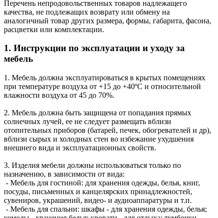
Перечень непродовольственных товаров надлежащего
качества, не подлежащих возврату или обмену на
аналогичный товар других размера, формы, габарита, фасона,
расцветки или комплектации.
1. Инструкции по эксплуатации и уходу за
мебель
1. Мебель должна эксплуатироваться в крытых помещениях
при температуре воздуха от +15 до +40ºС и относительной
влажности воздуха от 45 до 70%.
2. Мебель должна быть защищена от попадания прямых
солнечных лучей, ее не следует размещать вблизи
отопительных приборов (батарей, печек, обогревателей и др),
вблизи сырых и холодных стен во избежание ухудшения
внешнего вида и эксплуатационных свойств.
3. Изделия мебели должны использоваться только по
назначению, в зависимости от вида:
- Мебель для гостиной: для хранения одежды, белья, книг,
посуды, письменных и канцелярских принадлежностей,
сувениров, украшений, видео- и аудиоаппаратуры и т.п.
- Мебель для спальни: шкафы - для хранения одежды, белья;
комоды - хранения белья; кровати - для отдыха; тумбочки