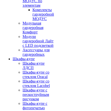
МОДУС по
элементам
Комплекты
гардеробной
МОДУС
Модульная
гардеробная
Комфорт
Модули
гардеробной Лайт
с LED подсветкой
Аксессуары для
гардеробных
Шкафы-купе
Шкафы-купе
ЛДСП
Шкафы-купе со
стеклом Oracal
Шкафы-купе со
стеклом Lacobel
Шкафы-купе с
пескоструйным
рисунком
Шкафы-купе с
фотопечатью