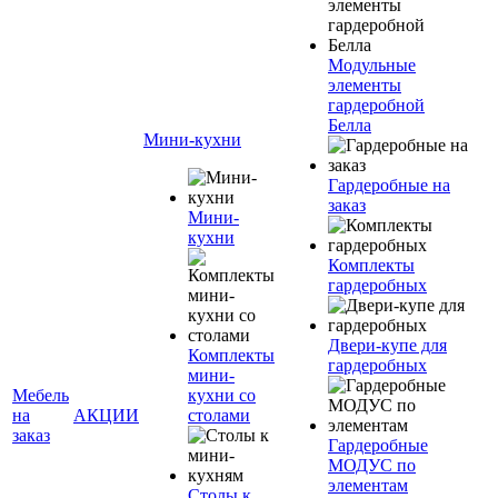
Модульные
элементы
гардеробной
Белла
Мини-кухни
Гардеробные на
заказ
Мини-
кухни
Комплекты
гардеробных
Двери-купе для
Комплекты
гардеробных
мини-
Мебель
кухни со
на
АКЦИИ
столами
заказ
Гардеробные
МОДУС по
элементам
Столы к