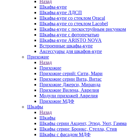
Назад
Шкафы-купе
Шкафы-купе ЛДСП
Шкафы-купе со стеклом Oracal
Шкафы-купе со стеклом Lacobel
Шкафы-купе с пескоструйным рисунком
Шкафы-купе с фотопечатью
Шкафы-купе ARISTO NOVA
Встроенные шкафы-купе
Аксессуары для шкафов-купе
Прихожие
Назад
Прихожие
Прихожие серий: Сити, Мари
Прихожие серии Вита, Витас
Прихожие Джерси, Миранда
Прихожие Вилена, Аврелия
Модули прихожей Аврелия
Прихожие МДФ
Шкафы
Назад
Шкафы
Шкафы серии Акцент, Этюд, Уют, Гамма
Шкафы серии: Бронкс, Стелла, Стив
Шкафы с фасадом МДФ