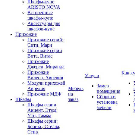
Шкафы-купе
ARISTO NOVA
Встроенные
шкафы-купе
Аксессуары для
шкафов-купе
Прихожие
Прихожие серий:
Сити, Мари
Прихожие серии
Вита, Витас
Прихожие
Джерси, Миранда
Прихожие
Как к
Услуги
Вилена, Аврелия
Модули прихожей
Замер
Аврелия
Мебель
помещения
Прихожие МДФ
на
Сборка и
Шкафы
заказ
установка
Шкафы серии
мебели
Акцент, Этюд,
Уют, Гамма
Шкафы серии:
Бронкс, Стелла,
Стив