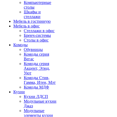
Компьютерные
столы
Шкафы и
стеллажи
Мебель в гостинную
Мебель в офис
Стеллажи в офис
Бренч-системы
Столы в офис
Комоды
Обувницы
Комоды серия
Вегас
Комоды серия
Акцент, Этюд,
Уют
Комоды Стив,
Гамма, Итен, Мэт
Комоды МДФ
Кухни
Кухни ЛДСП
Модульные кухни
Джаз
Модульные
элементы кухни