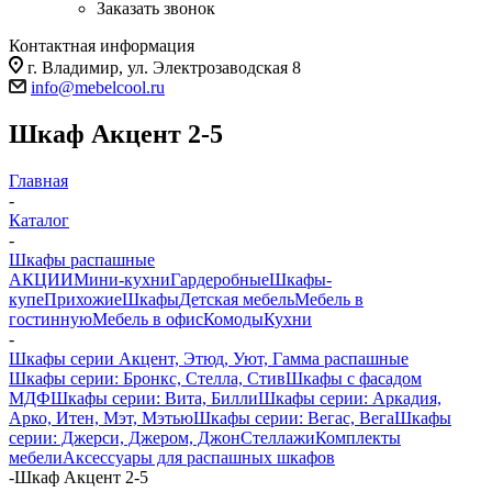
Заказать звонок
Контактная информация
г. Владимир, ул. Электрозаводская 8
info@mebelcool.ru
Шкаф Акцент 2-5
Главная
-
Каталог
-
Шкафы распашные
АКЦИИ
Мини-кухни
Гардеробные
Шкафы-
купе
Прихожие
Шкафы
Детская мебель
Мебель в
гостинную
Мебель в офис
Комоды
Кухни
-
Шкафы серии Акцент, Этюд, Уют, Гамма распашные
Шкафы серии: Бронкс, Стелла, Стив
Шкафы с фасадом
МДФ
Шкафы серии: Вита, Билли
Шкафы серии: Аркадия,
Арко, Итен, Мэт, Мэтью
Шкафы серии: Вегас, Вега
Шкафы
серии: Джерси, Джером, Джон
Стеллажи
Комплекты
мебели
Аксессуары для распашных шкафов
-
Шкаф Акцент 2-5