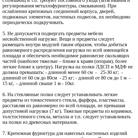
столешниц и т.п. требуют постоянного ухода (затягивания и
регулирования металлофурнитуры, смазывания). При
ослаблении крепежных соединений корпуса, дверей,
подвижных элементов, настенных подвесок, их необходимо
периодически подкручивать.
5. Не допускается подвергать предметы мебели
несвойственной нагрузке. Вещи и предметы следует
размещать внутри модулей таким образом, чтобы добиться
равномерного распределения нагрузки по всей имеющейся
площади и обеспечить необходимое равновесие скользящих
частей (наиболее тяжелые – ближе к краям (опорам), более
легкие ближе к центру). Нагрузка на полки ЛДСП и МДФ не
должна превышать: - длинной менее 60 см - 25-30 кг; -
длинной от 60 см до 80см - 25 кг; - длиной от 80 см до 1 м -
15 кг, - длинной свыше 1 м - 10кг.
6. На стеклянные полки следует устанавливать легкие
предметы из тонкостенного стекла, фарфора, пластмассы,
расставляя их равномерно по всей площади, не превышая
допустимой нагрузки (7 кг). Тяжелые предметы из керамики,
толстостенного стекла, металла и т.п. следует устанавливать
на полки из древесных материалов.
7. Крепежная фурнитура для навесных настенных изделий