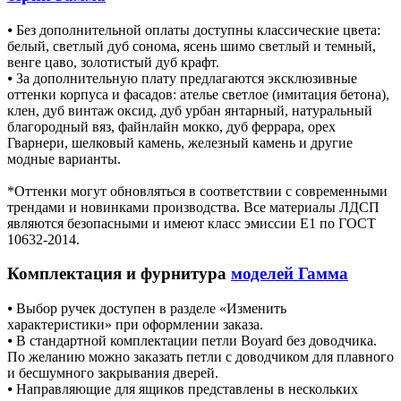
⦁ Без дополнительной оплаты доступны классические цвета:
белый, светлый дуб сонома, ясень шимо светлый и темный,
венге цаво, золотистый дуб крафт.
⦁ За дополнительную плату предлагаются эксклюзивные
оттенки корпуса и фасадов: ателье светлое (имитация бетона),
клен, дуб винтаж оксид, дуб урбан янтарный, натуральный
благородный вяз, файнлайн мокко, дуб феррара, орех
Гварнери, шелковый камень, железный камень и другие
модные варианты.
*Оттенки могут обновляться в соответствии с современными
трендами и новинками производства. Все материалы ЛДСП
являются безопасными и имеют класс эмиссии Е1 по ГОСТ
10632-2014.
Комплектация и фурнитура
моделей Гамма
⦁ Выбор ручек доступен в разделе «Изменить
характеристики» при оформлении заказа.
⦁ В стандартной комплектации петли Boyard без доводчика.
По желанию можно заказать петли с доводчиком для плавного
и бесшумного закрывания дверей.
⦁ Направляющие для ящиков представлены в нескольких