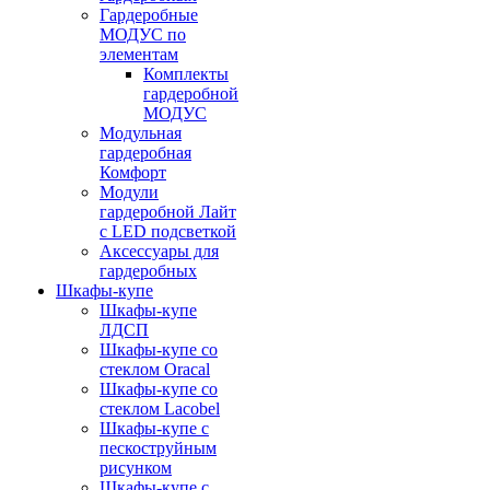
Гардеробные
МОДУС по
элементам
Комплекты
гардеробной
МОДУС
Модульная
гардеробная
Комфорт
Модули
гардеробной Лайт
с LED подсветкой
Аксессуары для
гардеробных
Шкафы-купе
Шкафы-купе
ЛДСП
Шкафы-купе со
стеклом Oracal
Шкафы-купе со
стеклом Lacobel
Шкафы-купе с
пескоструйным
рисунком
Шкафы-купе с