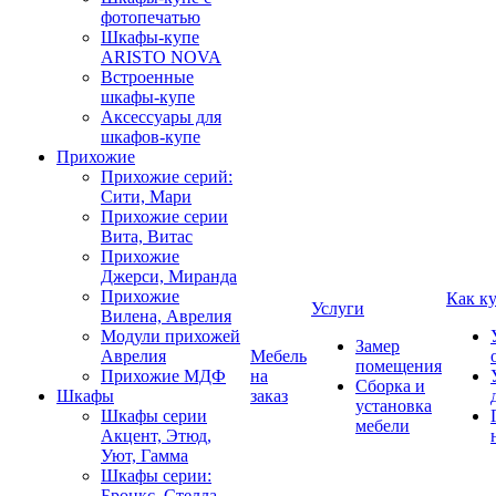
фотопечатью
Шкафы-купе
ARISTO NOVA
Встроенные
шкафы-купе
Аксессуары для
шкафов-купе
Прихожие
Прихожие серий:
Сити, Мари
Прихожие серии
Вита, Витас
Прихожие
Джерси, Миранда
Прихожие
Как к
Услуги
Вилена, Аврелия
Модули прихожей
Замер
Аврелия
Мебель
помещения
Прихожие МДФ
на
Сборка и
Шкафы
заказ
установка
Шкафы серии
мебели
Акцент, Этюд,
Уют, Гамма
Шкафы серии:
Бронкс, Стелла,