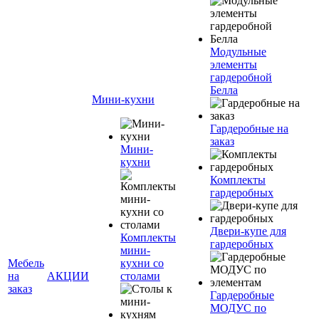
Модульные
элементы
гардеробной
Белла
Мини-кухни
Гардеробные на
заказ
Мини-
кухни
Комплекты
гардеробных
Двери-купе для
Комплекты
гардеробных
мини-
Мебель
кухни со
на
АКЦИИ
столами
заказ
Гардеробные
МОДУС по