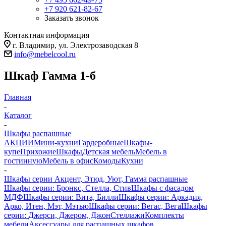
+7 920 621-82-67
Заказать звонок
Контактная информация
г. Владимир, ул. Электрозаводская 8
info@mebelcool.ru
Шкаф Гамма 1-б
Главная
-
Каталог
-
Шкафы распашные
АКЦИИ
Мини-кухни
Гардеробные
Шкафы-
купе
Прихожие
Шкафы
Детская мебель
Мебель в
гостинную
Мебель в офис
Комоды
Кухни
-
Шкафы серии Акцент, Этюд, Уют, Гамма распашные
Шкафы серии: Бронкс, Стелла, Стив
Шкафы с фасадом
МДФ
Шкафы серии: Вита, Билли
Шкафы серии: Аркадия,
Арко, Итен, Мэт, Мэтью
Шкафы серии: Вегас, Вега
Шкафы
серии: Джерси, Джером, Джон
Стеллажи
Комплекты
мебели
Аксессуары для распашных шкафов