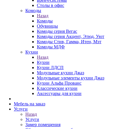
Бренч-системы
Столы в офис
Комоды
Назад
Комоды
Обувницы
Комоды серия Вегас
Комоды серия Акцент, Этюд, Уют
Комоды Стив, Гамма, Итен, Мэт
Комоды МДФ
Кухни
Назад
Кухни
Кухни ЛДСП
Модульные кухни Джаз
Модульные элементы кухни Джаз
Кухни Альфа Прованс
Классические кухни
Аксессуары для кухни
Мебель на заказ
Услуги
Назад
Услуги
Замер помещения