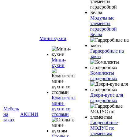
Модульные
элементы
гардеробной
Белла
Мини-кухни
Гардеробные на
заказ
Мини-
кухни
Комплекты
гардеробных
Двери-купе для
Комплекты
гардеробных
мини-
Мебель
кухни со
на
АКЦИИ
столами
заказ
Гардеробные
МОДУС по
элементам
Столы к