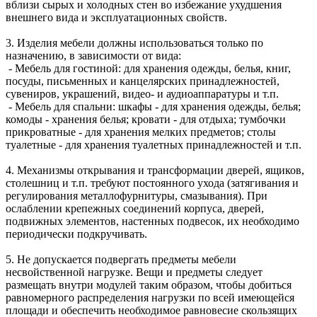
вблизи сырых и холодных стен во избежание ухудшения
внешнего вида и эксплуатационных свойств.
3. Изделия мебели должны использоваться только по
назначению, в зависимости от вида:
- Мебель для гостиной: для хранения одежды, белья, книг,
посуды, письменных и канцелярских принадлежностей,
сувениров, украшений, видео- и аудиоаппаратуры и т.п.
- Мебель для спальни: шкафы - для хранения одежды, белья;
комоды - хранения белья; кровати - для отдыха; тумбочки
прикроватные - для хранения мелких предметов; столы
туалетные - для хранения туалетных принадлежностей и т.п.
4. Механизмы открывания и трансформации дверей, ящиков,
столешниц и т.п. требуют постоянного ухода (затягивания и
регулирования металлофурнитуры, смазывания). При
ослаблении крепежных соединений корпуса, дверей,
подвижных элементов, настенных подвесок, их необходимо
периодически подкручивать.
5. Не допускается подвергать предметы мебели
несвойственной нагрузке. Вещи и предметы следует
размещать внутри модулей таким образом, чтобы добиться
равномерного распределения нагрузки по всей имеющейся
площади и обеспечить необходимое равновесие скользящих