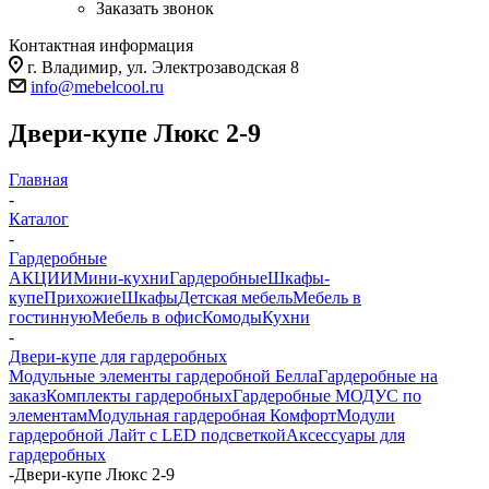
Заказать звонок
Контактная информация
г. Владимир, ул. Электрозаводская 8
info@mebelcool.ru
Двери-купе Люкс 2-9
Главная
-
Каталог
-
Гардеробные
АКЦИИ
Мини-кухни
Гардеробные
Шкафы-
купе
Прихожие
Шкафы
Детская мебель
Мебель в
гостинную
Мебель в офис
Комоды
Кухни
-
Двери-купе для гардеробных
Модульные элементы гардеробной Белла
Гардеробные на
заказ
Комплекты гардеробных
Гардеробные МОДУС по
элементам
Модульная гардеробная Комфорт
Модули
гардеробной Лайт с LED подсветкой
Аксессуары для
гардеробных
-
Двери-купе Люкс 2-9