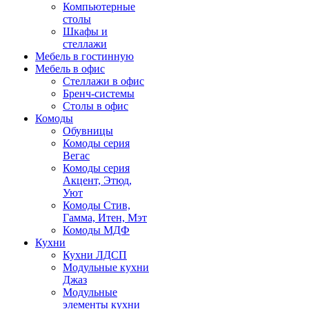
Компьютерные
столы
Шкафы и
стеллажи
Мебель в гостинную
Мебель в офис
Стеллажи в офис
Бренч-системы
Столы в офис
Комоды
Обувницы
Комоды серия
Вегас
Комоды серия
Акцент, Этюд,
Уют
Комоды Стив,
Гамма, Итен, Мэт
Комоды МДФ
Кухни
Кухни ЛДСП
Модульные кухни
Джаз
Модульные
элементы кухни