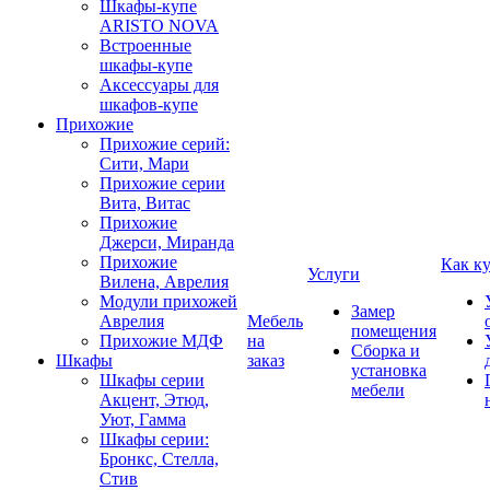
Шкафы-купе
ARISTO NOVA
Встроенные
шкафы-купе
Аксессуары для
шкафов-купе
Прихожие
Прихожие серий:
Сити, Мари
Прихожие серии
Вита, Витас
Прихожие
Джерси, Миранда
Прихожие
Как к
Услуги
Вилена, Аврелия
Модули прихожей
Замер
Аврелия
Мебель
помещения
Прихожие МДФ
на
Сборка и
Шкафы
заказ
установка
Шкафы серии
мебели
Акцент, Этюд,
Уют, Гамма
Шкафы серии:
Бронкс, Стелла,
Стив