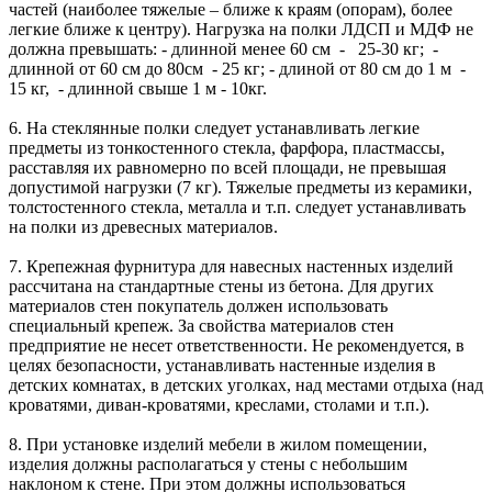
частей (наиболее тяжелые – ближе к краям (опорам), более
легкие ближе к центру). Нагрузка на полки ЛДСП и МДФ не
должна превышать: - длинной менее 60 см - 25-30 кг; -
длинной от 60 см до 80см - 25 кг; - длиной от 80 см до 1 м -
15 кг, - длинной свыше 1 м - 10кг.
6. На стеклянные полки следует устанавливать легкие
предметы из тонкостенного стекла, фарфора, пластмассы,
расставляя их равномерно по всей площади, не превышая
допустимой нагрузки (7 кг). Тяжелые предметы из керамики,
толстостенного стекла, металла и т.п. следует устанавливать
на полки из древесных материалов.
7. Крепежная фурнитура для навесных настенных изделий
рассчитана на стандартные стены из бетона. Для других
материалов стен покупатель должен использовать
специальный крепеж. За свойства материалов стен
предприятие не несет ответственности. Не рекомендуется, в
целях безопасности, устанавливать настенные изделия в
детских комнатах, в детских уголках, над местами отдыха (над
кроватями, диван-кроватями, креслами, столами и т.п.).
8. При установке изделий мебели в жилом помещении,
изделия должны располагаться у стены с небольшим
наклоном к стене. При этом должны использоваться