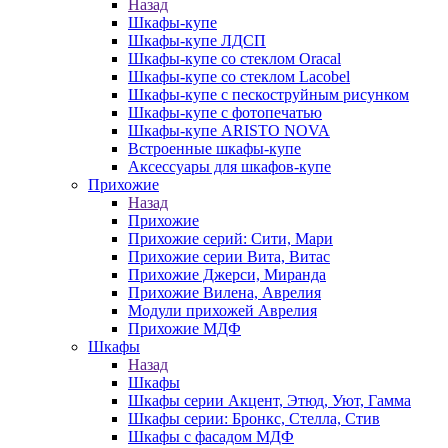
Назад
Шкафы-купе
Шкафы-купе ЛДСП
Шкафы-купе со стеклом Oracal
Шкафы-купе со стеклом Lacobel
Шкафы-купе с пескоструйным рисунком
Шкафы-купе с фотопечатью
Шкафы-купе ARISTO NOVA
Встроенные шкафы-купе
Аксессуары для шкафов-купе
Прихожие
Назад
Прихожие
Прихожие серий: Сити, Мари
Прихожие серии Вита, Витас
Прихожие Джерси, Миранда
Прихожие Вилена, Аврелия
Модули прихожей Аврелия
Прихожие МДФ
Шкафы
Назад
Шкафы
Шкафы серии Акцент, Этюд, Уют, Гамма
Шкафы серии: Бронкс, Стелла, Стив
Шкафы с фасадом МДФ