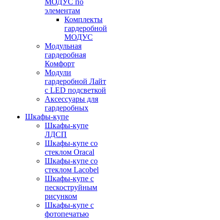
МОДУС по
элементам
Комплекты
гардеробной
МОДУС
Модульная
гардеробная
Комфорт
Модули
гардеробной Лайт
с LED подсветкой
Аксессуары для
гардеробных
Шкафы-купе
Шкафы-купе
ЛДСП
Шкафы-купе со
стеклом Oracal
Шкафы-купе со
стеклом Lacobel
Шкафы-купе с
пескоструйным
рисунком
Шкафы-купе с
фотопечатью