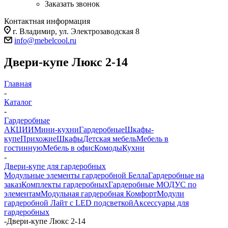
Заказать звонок
Контактная информация
г. Владимир, ул. Электрозаводская 8
info@mebelcool.ru
Двери-купе Люкс 2-14
Главная
-
Каталог
-
Гардеробные
АКЦИИ
Мини-кухни
Гардеробные
Шкафы-
купе
Прихожие
Шкафы
Детская мебель
Мебель в
гостинную
Мебель в офис
Комоды
Кухни
-
Двери-купе для гардеробных
Модульные элементы гардеробной Белла
Гардеробные на
заказ
Комплекты гардеробных
Гардеробные МОДУС по
элементам
Модульная гардеробная Комфорт
Модули
гардеробной Лайт с LED подсветкой
Аксессуары для
гардеробных
-
Двери-купе Люкс 2-14