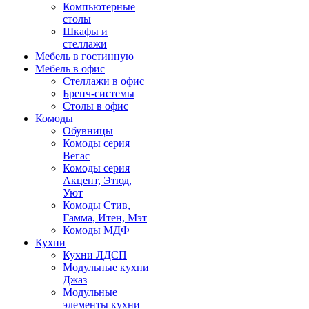
Компьютерные
столы
Шкафы и
стеллажи
Мебель в гостинную
Мебель в офис
Стеллажи в офис
Бренч-системы
Столы в офис
Комоды
Обувницы
Комоды серия
Вегас
Комоды серия
Акцент, Этюд,
Уют
Комоды Стив,
Гамма, Итен, Мэт
Комоды МДФ
Кухни
Кухни ЛДСП
Модульные кухни
Джаз
Модульные
элементы кухни