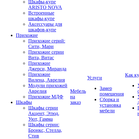
Шкафы-купе
ARISTO NOVA
Встроенные
шкафы-купе
Аксессуары для
шкафов-купе
Прихожие
Прихожие серий:
Сити, Мари
Прихожие серии
Вита, Витас
Прихожие
Джерси, Миранда
Прихожие
Как к
Услуги
Вилена, Аврелия
Модули прихожей
Замер
Аврелия
Мебель
помещения
Прихожие МДФ
на
Сборка и
Шкафы
заказ
установка
Шкафы серии
мебели
Акцент, Этюд,
Уют, Гамма
Шкафы серии:
Бронкс, Стелла,
Стив