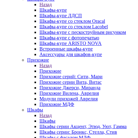
Назад
Шкафы-купе
Шкафы-купе ЛДСП
Шкафы-купе со стеклом Oracal
Шкафы-купе со стеклом Lacobel
Шкафы-купе с пескоструйным рисунком
Шкафы-купе с фотопечатью
Шкафы-купе ARISTO NOVA
Встроенные шкафы-купе
Аксессуары для шкафов-купе
Прихожие
Назад
Прихожие
Прихожие серий: Сити, Мари
Прихожие серии Вита, Витас
Прихожие Джерси, Миранда
Прихожие Вилена, Аврелия
Модули прихожей Аврелия
Прихожие МДФ
Шкафы
Назад
Шкафы
Шкафы серии Акцент, Этюд, Уют, Гамма
Шкафы серии: Бронкс, Стелла, Стив
Шкафы с фасадом МДФ