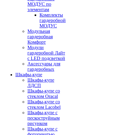
МОДУС по
элементам
Комплекты
гардеробной
МОДУС
Модульная
гардеробная
Комфорт
Модули
гардеробной Лайт
с LED подсветкой
Аксессуары для
гардеробных
Шкафы-купе
Шкафы-купе
ЛДСП
Шкафы-купе со
стеклом Oracal
Шкафы-купе со
стеклом Lacobel
Шкафы-купе с
пескоструйным
рисунком
Шкафы-купе с
фотопечатью