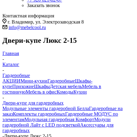
Заказать звонок
Контактная информация
г. Владимир, ул. Электрозаводская 8
info@mebelcool.ru
Двери-купе Люкс 2-15
Главная
-
Каталог
-
Гардеробные
АКЦИИ
Мини-кухни
Гардеробные
Шкафы-
купе
Прихожие
Шкафы
Детская мебель
Мебель в
гостинную
Мебель в офис
Комоды
Кухни
-
Двери-купе для гардеробных
Модульные элементы гардеробной Белла
Гардеробные на
заказ
Комплекты гардеробных
Гардеробные МОДУС по
элементам
Модульная гардеробная Комфорт
Модули
гардеробной Лайт с LED подсветкой
Аксессуары для
гардеробных
-
Двери-купе Люкс 2-15