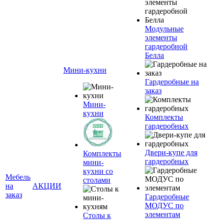
Модульные
элементы
гардеробной
Белла
Мини-кухни
Гардеробные на
заказ
Мини-
кухни
Комплекты
гардеробных
Двери-купе для
Комплекты
гардеробных
мини-
кухни со
Мебель
столами
на
АКЦИИ
заказ
Гардеробные
МОДУС по
элементам
Столы к