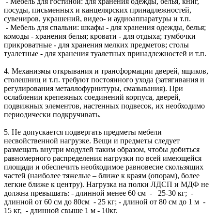
- Мебель для гостиной: для хранения одежды, белья, книг,
посуды, письменных и канцелярских принадлежностей,
сувениров, украшений, видео- и аудиоаппаратуры и т.п.
- Мебель для спальни: шкафы - для хранения одежды, белья;
комоды - хранения белья; кровати - для отдыха; тумбочки
прикроватные - для хранения мелких предметов; столы
туалетные - для хранения туалетных принадлежностей и т.п.
4. Механизмы открывания и трансформации дверей, ящиков,
столешниц и т.п. требуют постоянного ухода (затягивания и
регулирования металлофурнитуры, смазывания). При
ослаблении крепежных соединений корпуса, дверей,
подвижных элементов, настенных подвесок, их необходимо
периодически подкручивать.
5. Не допускается подвергать предметы мебели
несвойственной нагрузке. Вещи и предметы следует
размещать внутри модулей таким образом, чтобы добиться
равномерного распределения нагрузки по всей имеющейся
площади и обеспечить необходимое равновесие скользящих
частей (наиболее тяжелые – ближе к краям (опорам), более
легкие ближе к центру). Нагрузка на полки ЛДСП и МДФ не
должна превышать: - длинной менее 60 см - 25-30 кг; -
длинной от 60 см до 80см - 25 кг; - длиной от 80 см до 1 м -
15 кг, - длинной свыше 1 м - 10кг.