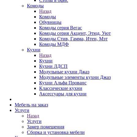
Столы в офис
Комоды
Назад
Комоды
Обувницы
Комоды серия Вегас
Комоды серия Акцент, Этюд, Уют
Комоды Стив, Гамма, Итен, Мэт
Комоды МДФ
Кухни
Назад
Кухни
Кухни ЛДСП
Модульные кухни Джаз
Модульные элементы кухни Джаз
Кухни Альфа Прованс
Классические кухни
Аксессуары для кухни
Мебель на заказ
Услуги
Назад
Услуги
Замер помещения
Сборка и установка мебели