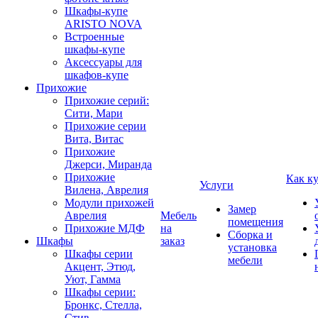
Шкафы-купе
ARISTO NOVA
Встроенные
шкафы-купе
Аксессуары для
шкафов-купе
Прихожие
Прихожие серий:
Сити, Мари
Прихожие серии
Вита, Витас
Прихожие
Джерси, Миранда
Прихожие
Как к
Услуги
Вилена, Аврелия
Модули прихожей
Замер
Аврелия
Мебель
помещения
Прихожие МДФ
на
Сборка и
Шкафы
заказ
установка
Шкафы серии
мебели
Акцент, Этюд,
Уют, Гамма
Шкафы серии:
Бронкс, Стелла,
Стив