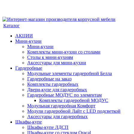
Каталог
АКЦИИ
Мини-кухни
Мини-кухни
Комплекты мини-кухни со столами
Столы к мини-кухням
Аксессуары для мини-кухни
Гардеробные
Модульные элементы гардеробной Белла
Гардеробные на заказ
Комплекты гардеробных
Двери-купе для гардеробных
Гардеробные МОДУС по элементам
Комплекты гардеробной МОДУС
Модульная гардеробная Комфорт
Модули гардеробной Лайт с LED подсветкой
Аксессуары для гардеробных
Шкафы-купе
Шкафы-купе ЛДСП
Шкафы-купе со стеклом Oracal