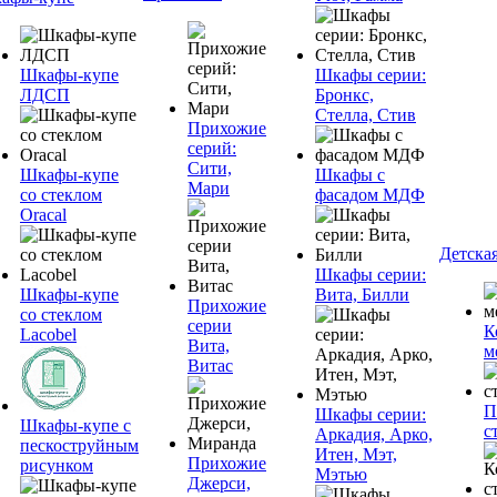
Шкафы-купе
Шкафы серии:
ЛДСП
Бронкс,
Стелла, Стив
Прихожие
серий:
Сити,
Шкафы-купе
Шкафы с
Мари
со стеклом
фасадом МДФ
Oracal
Детска
Шкафы серии:
Шкафы-купе
Вита, Билли
Прихожие
со стеклом
серии
К
Lacobel
Вита,
м
Витас
П
Шкафы серии:
Шкафы-купе с
с
Аркадия, Арко,
пескоструйным
Итен, Мэт,
Прихожие
рисунком
Мэтью
Джерси,