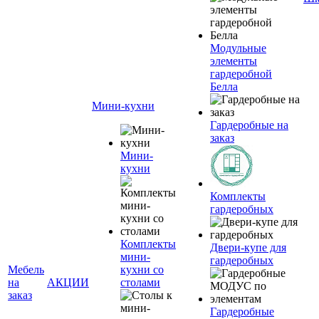
Модульные
элементы
гардеробной
Белла
Мини-кухни
Гардеробные на
заказ
Мини-
кухни
Комплекты
гардеробных
Комплекты
Двери-купе для
мини-
гардеробных
Мебель
кухни со
на
АКЦИИ
столами
заказ
Гардеробные