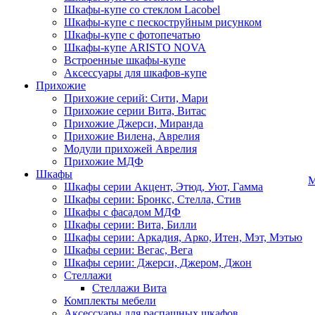
Шкафы-купе со стеклом Lacobel
Шкафы-купе с пескоструйным рисунком
Шкафы-купе с фотопечатью
Шкафы-купе ARISTO NOVA
Встроенные шкафы-купе
Аксессуары для шкафов-купе
Прихожие
Прихожие серий: Сити, Мари
Прихожие серии Вита, Витас
Прихожие Джерси, Миранда
Прихожие Вилена, Аврелия
Модули прихожей Аврелия
Прихожие МДФ
Шкафы
М
Шкафы серии Акцент, Этюд, Уют, Гамма
Шкафы серии: Бронкс, Стелла, Стив
Шкафы с фасадом МДФ
Шкафы серии: Вита, Билли
Шкафы серии: Аркадия, Арко, Итен, Мэт, Мэтью
Шкафы серии: Вегас, Вега
Шкафы серии: Джерси, Джером, Джон
Стеллажи
Стеллажи Вита
Комплекты мебели
Аксессуары для распашных шкафов