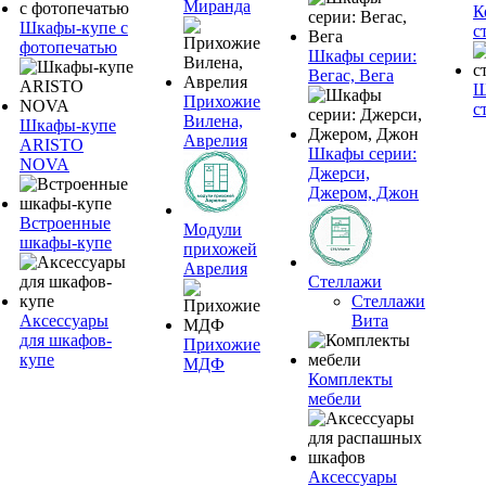
Миранда
К
Шкафы-купе с
с
фотопечатью
Шкафы серии:
Вегас, Вега
Ш
Прихожие
с
Вилена,
Шкафы-купе
Аврелия
ARISTO
Шкафы серии:
NOVA
Джерси,
Джером, Джон
Встроенные
Модули
шкафы-купе
прихожей
Аврелия
Стеллажи
Стеллажи
Аксессуары
Вита
для шкафов-
Прихожие
купе
МДФ
Комплекты
мебели
Аксессуары