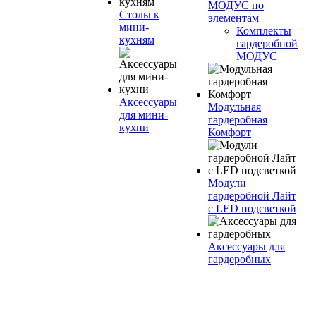
МОДУС по
Столы к
элементам
мини-
Комплекты
кухням
гардеробной
МОДУС
Аксессуары
Модульная
для мини-
гардеробная
кухни
Комфорт
Модули
гардеробной Лайт
с LED подсветкой
Аксессуары для
гардеробных