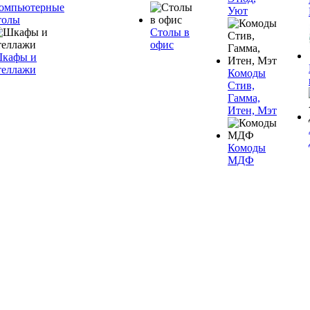
омпьютерные
Уют
толы
Столы в
офис
кафы и
теллажи
Комоды
Стив,
Гамма,
Итен, Мэт
Комоды
МДФ