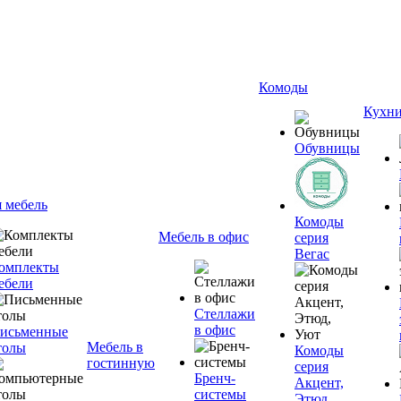
Комоды
Кухн
Обувницы
я мебель
Комоды
Мебель в офис
серия
Вегас
омплекты
ебели
Стеллажи
в офис
исьменные
Мебель в
толы
Комоды
гостинную
серия
Бренч-
Акцент,
системы
Этюд,