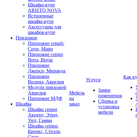
Шкафы-купе
ARISTO NOVA
Встроенные
шкафы-купе
Аксессуары для
шкафов-купе
Прихожие
Прихожие серий:
Сити, Мари
Прихожие серии
Вита, Витас
Прихожие
Джерси, Миранда
Прихожие
Как к
Услуги
Вилена, Аврелия
Модули прихожей
Замер
Аврелия
Мебель
помещения
Прихожие МДФ
на
Сборка и
Шкафы
заказ
установка
Шкафы серии
мебели
Акцент, Этюд,
Уют, Гамма
Шкафы серии:
Бронкс, Стелла,
Стив