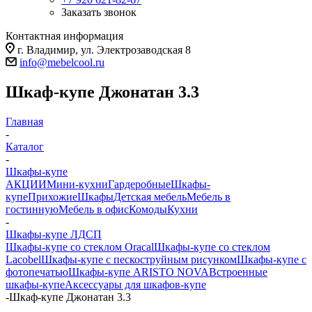
Заказать звонок
Контактная информация
г. Владимир, ул. Электрозаводская 8
info@mebelcool.ru
Шкаф-купе Джонатан 3.3
Главная
-
Каталог
-
Шкафы-купе
АКЦИИ
Мини-кухни
Гардеробные
Шкафы-
купе
Прихожие
Шкафы
Детская мебель
Мебель в
гостинную
Мебель в офис
Комоды
Кухни
-
Шкафы-купе ЛДСП
Шкафы-купе со стеклом Oracal
Шкафы-купе со стеклом
Lacobel
Шкафы-купе с пескоструйным рисунком
Шкафы-купе с
фотопечатью
Шкафы-купе ARISTO NOVA
Встроенные
шкафы-купе
Аксессуары для шкафов-купе
-
Шкаф-купе Джонатан 3.3