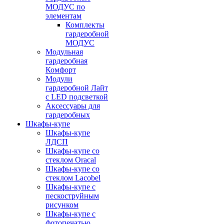
МОДУС по
элементам
Комплекты
гардеробной
МОДУС
Модульная
гардеробная
Комфорт
Модули
гардеробной Лайт
с LED подсветкой
Аксессуары для
гардеробных
Шкафы-купе
Шкафы-купе
ЛДСП
Шкафы-купе со
стеклом Oracal
Шкафы-купе со
стеклом Lacobel
Шкафы-купе с
пескоструйным
рисунком
Шкафы-купе с
фотопечатью