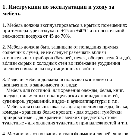
1. Инструкции по эксплуатации и уходу за
мебель
1. Мебель должна эксплуатироваться в крытых помещениях
при температуре воздуха от +15 до +40ºС и относительной
влажности воздуха от 45 до 70%.
2. Мебель должна быть защищена от попадания прямых
солнечных лучей, ее не следует размещать вблизи
отопительных приборов (батарей, печек, обогревателей и др),
вблизи сырых и холодных стен во избежание ухудшения
внешнего вида и эксплуатационных свойств.
3. Изделия мебели должны использоваться только по
назначению, в зависимости от вида:
- Мебель для гостиной: для хранения одежды, белья, книг,
посуды, письменных и канцелярских принадлежностей,
сувениров, украшений, видео- и аудиоаппаратуры и т.п.
- Мебель для спальни: шкафы - для хранения одежды, белья;
комоды - хранения белья; кровати - для отдыха; тумбочки
прикроватные - для хранения мелких предметов; столы
туалетные - для хранения туалетных принадлежностей и т.п.
4. Механизмы открывания и трансформации дверей, ящиков,