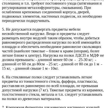
столешниц и т.п. требуют постоянного ухода (затягивания и
регулирования металлофурнитуры, смазывания). При
ослаблении крепежных соединений корпуса, дверей,
подвижных элементов, настенных подвесок, их необходимо
периодически подкручивать.
5. Не допускается подвергать предметы мебели
несвойственной нагрузке. Вещи и предметы следует
размещать внутри модулей таким образом, чтобы добиться
равномерного распределения нагрузки по всей имеющейся
площади и обеспечить необходимое равновесие скользящих
частей (наиболее тяжелые – ближе к краям (опорам), более
легкие ближе к центру). Нагрузка на полки ЛДСП и МДФ не
должна превышать: - длинной менее 60 см - 25-30 кг; -
длинной от 60 см до 80см - 25 кг; - длиной от 80 см до 1 м -
15 кг, - длинной свыше 1 м - 10кг.
6. На стеклянные полки следует устанавливать легкие
предметы из тонкостенного стекла, фарфора, пластмассы,
расставляя их равномерно по всей площади, не превышая
допустимой нагрузки (7 кг). Тяжелые предметы из керамики,
толстостенного стекла, металла и т.п. следует устанавливать
на полки из древесных материалов.
7. Крепежная фурнитура для навесных настенных изделий