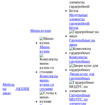
Модульные
элементы
гардеробной
Белла
Мини-кухни
Гардеробные на
заказ
Мини-
кухни
Комплекты
гардеробных
Двери-купе для
Комплекты
гардеробных
мини-
Мебель
кухни со
на
АКЦИИ
столами
заказ
Гардеробные
МОДУС по
элементам