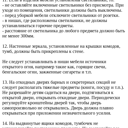
- не оставляйте включенные светильники без присмотра. При
уходе из помещения, светильники должны быть выключены.
- перед уборкой мебели отключите светильники от розетки.
- в нишах, где расположены светильники, не должны
устанавливаться горючие предметы.
- расстояние от светильника до любого предмета должно быть
не менее 300мм.
12. Настенные зеркала, установленные на крышки комодов,
тумб, должны быть прикреплены к стене.
Не следует устанавливать в ниши мебели источники
открытого огня, например такие как, горящие свечи,
бенгальские огни, зажженные сигареты и т.п.
13. На откидных дверях барных и секретерных секций не
следует располагать тяжелые предметы (книги, посуду и т.п.).
Не разрешайте детям садиться на двери, подтягиваться к
открытой двери, открывать откидные двери. Периодически
регулируйте кронштейны дверей так, чтобы дверь
самопроизвольно не открывались. Дверь должна плавно
открываться при приложении незначительного усилия.
14. На выдвинутые ящики комодов, тумбочек не