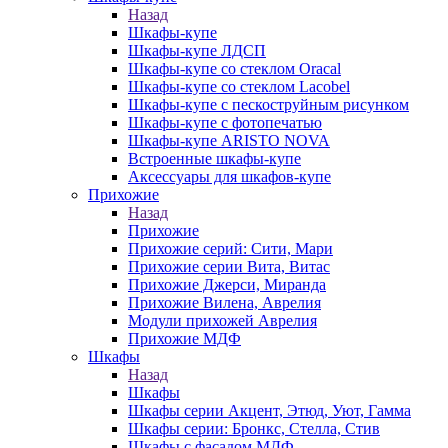
Назад
Шкафы-купе
Шкафы-купе ЛДСП
Шкафы-купе со стеклом Oracal
Шкафы-купе со стеклом Lacobel
Шкафы-купе с пескоструйным рисунком
Шкафы-купе с фотопечатью
Шкафы-купе ARISTO NOVA
Встроенные шкафы-купе
Аксессуары для шкафов-купе
Прихожие
Назад
Прихожие
Прихожие серий: Сити, Мари
Прихожие серии Вита, Витас
Прихожие Джерси, Миранда
Прихожие Вилена, Аврелия
Модули прихожей Аврелия
Прихожие МДФ
Шкафы
Назад
Шкафы
Шкафы серии Акцент, Этюд, Уют, Гамма
Шкафы серии: Бронкс, Стелла, Стив
Шкафы с фасадом МДФ