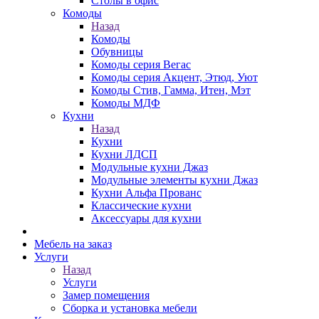
Столы в офис
Комоды
Назад
Комоды
Обувницы
Комоды серия Вегас
Комоды серия Акцент, Этюд, Уют
Комоды Стив, Гамма, Итен, Мэт
Комоды МДФ
Кухни
Назад
Кухни
Кухни ЛДСП
Модульные кухни Джаз
Модульные элементы кухни Джаз
Кухни Альфа Прованс
Классические кухни
Аксессуары для кухни
Мебель на заказ
Услуги
Назад
Услуги
Замер помещения
Сборка и установка мебели